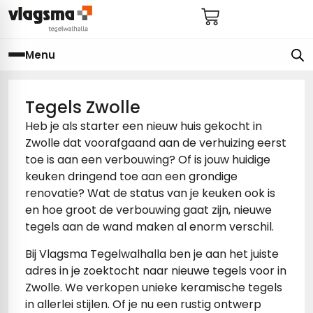
Menu
e
en
els
gels
Tegels Zwolle
Heb je als starter een nieuw huis gekocht in
imers
E
Zwolle dat voorafgaand aan de verhuizing eerst
toe is aan een verbouwing? Of is jouw huidige
s badkamer
ls badkamer
onderhoud
 (tot €25)
keuken dringend toe aan een grondige
renovatie? Wat de status van je keuken ook is
 bijkeuken
s hal
ap
en hoe groot de verbouwing gaat zijn, nieuwe
s keuken
s keuken
tegels aan de wand maken al enorm verschil.
 hal
s toilet
Bij Vlagsma Tegelwalhalla ben je aan het juiste
adres in je zoektocht naar nieuwe tegels voor in
 toilet
ls woonkamer
Zwolle. We verkopen unieke keramische tegels
in allerlei stijlen. Of je nu een rustig ontwerp
egels
egels
digdheden