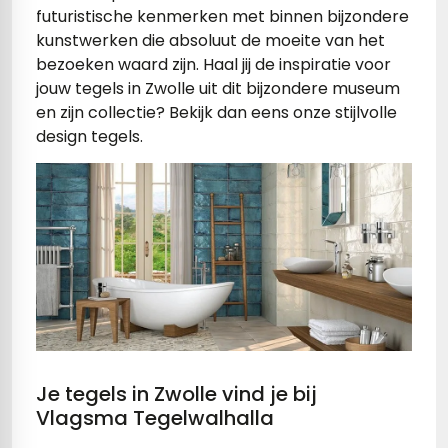
erband (multiformato)
dtegels
futuristische kenmerken met binnen bijzondere
kunstwerken die absoluut de moeite van het
vloertegels
bezoeken waard zijn. Haal jij de inspiratie voor
jouw tegels in Zwolle uit dit bijzondere museum
en zijn collectie? Bekijk dan eens onze stijlvolle
design tegels.
m 33 x 33 cm
ndtegels
m
ndtegels
egels
tegels
oertegels
wandtegels
Je tegels in Zwolle vind je bij
dtegels
Vlagsma Tegelwalhalla
ndtegels
vloertegels