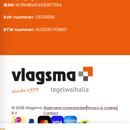
IBAN:
NL09ABNA0469387084
KvK-nummer:
01036896
BTW nummer:
NL001367109B01
© 2026 Vlagsma
Algemene voorwaarden
Privacy & cookies
B.V.
Contact