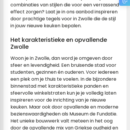
combinaties van stijlen die voor een verrassend
gels
vloertegels
effect zorgen? Laat je in ons aanbod inspireren
tegels
s betonlook
door prachtige tegels voor in Zwolle die de stijl
in jouw nieuwe keuken bepalen.
ls marmerlook
Het karakteristieke en opvallende
r tegels
andtegels
Zwolle
egels
ge wandtegels
Woon je in Zwolle, dan word je omgeven door
sfeer en levendigheid. Een bruisende stad voor
 tegels
 Visschub wandtegels
studenten, gezinnen én ouderen. Voor iedereen
een plek om je thuis te voelen. In de bijzondere
wandtegels
binnenstad met karakteristieke panden en
sfeervolle winkelstraten kun je je volledig laten
andtegels
loertegels
inspireren voor de inrichting van je nieuwe
ls
loertegels
keuken. Maar ook door opvallende en moderne
bezienswaardigheden als Museum de Fundatie.
ige vloertegels
Het unieke bouwwerk valt meteen in het oog
door de opvallende mix van Griekse oudheid en