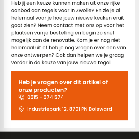
Heb jij een keuze kunnen maken uit onze rijke
aanbod aan tegels voor in Zwolle? En zie je al
tegels
rtegels
helemaal voor je hoe jouw nieuwe keuken eruit
tegels
vloertegels
gaat zien? Neem contact met ons op voor het
plaatsen van je bestelling en begin zo snel
tegels
rtegels
mogelijk aan de renovatie. Kom je er nog niet
helemaal uit of heb je nog vragen over een van
ndtegels
oertegels
onze ontwerpen? Ook dan helpen we je graag
verder in de keuze van jouw nieuwe tegel.
rtegels
ertegels
Heb je vragen over dit artikel of
onze producten?
0515 - 574 574
Industriepark 12, 8701 PN Bolsward