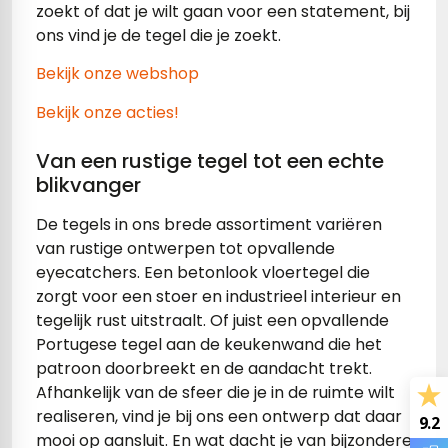
zoekt of dat je wilt gaan voor een statement, bij
ons vind je de tegel die je zoekt.
s
Bekijk onze webshop
els
nes (kloostertegels)
Bekijk onze acties!
tegels
Terrazzo tegels
Van een rustige tegel tot een echte
 wandtegels
egels
blikvanger
andtegels
 vloertegels
De tegels in ons brede assortiment variëren
van rustige ontwerpen tot opvallende
n wandtegels
egels
eyecatchers. Een betonlook vloertegel die
zorgt voor een stoer en industrieel interieur en
 wandtegels
loertegels
tegelijk rust uitstraalt. Of juist een opvallende
s
s betonlook
Portugese tegel aan de keukenwand die het
patroon doorbreekt en de aandacht trekt.
s marmerlook
vloertegels
Afhankelijk van de sfeer die je in de ruimte wilt
realiseren, vind je bij ons een ontwerp dat daar
9.2
r tegels
 tegels
mooi op aansluit. En wat dacht je van bijzondere