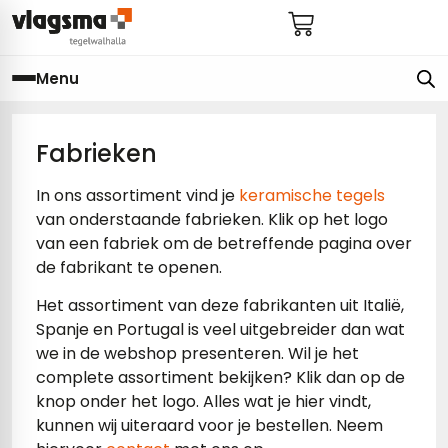
Menu
e
en
els
gels
Fabrieken
In ons assortiment vind je
keramische tegels
imers
E
van onderstaande fabrieken. Klik op het logo
s badkamer
ls badkamer
onderhoud
 (tot €25)
van een fabriek om de betreffende pagina over
de fabrikant te openen.
 bijkeuken
s hal
ap
Het assortiment van deze fabrikanten uit Italië,
s keuken
s keuken
Spanje en Portugal is veel uitgebreider dan wat
we in de webshop presenteren. Wil je het
 hal
s toilet
complete assortiment bekijken? Klik dan op de
knop onder het logo. Alles wat je hier vindt,
 toilet
ls woonkamer
kunnen wij uiteraard voor je bestellen. Neem
egels
egels
digdheden