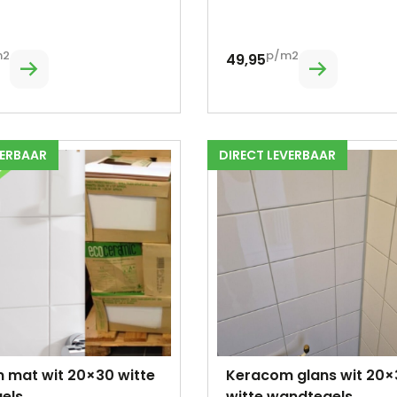
m2
p/m2
49,95
VERBAAR
DIRECT LEVERBAAR
 mat wit 20×30 witte
Keracom glans wit 20×
els
witte wandtegels