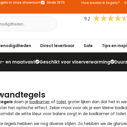
egels in onze showroom
Sinds 1973
Hoe bestel ik tegels?
K
9.2
Benodigdheden
Direct leverbaar
Sale
Tips en insp
eur- en maatvast
Geschikt voor vloerverwarming
Duur
 wandtegels
tegels
doen je
badkamer
of
toilet
groter lijken dan dat het in wer
oter het optische effect. Zeker mooi voor als je een kleine badka
omdat de witte kleur voor balans zorgt in de badkamer of toilet.
te tegels
hebben we nog diverse stijlen. Zo hebben we de glanze