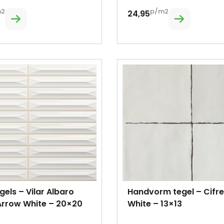
m2
p/m2
24,95
gels – Vilar Albaro
Handvorm tegel – Cifr
Arrow White – 20×20
White – 13×13