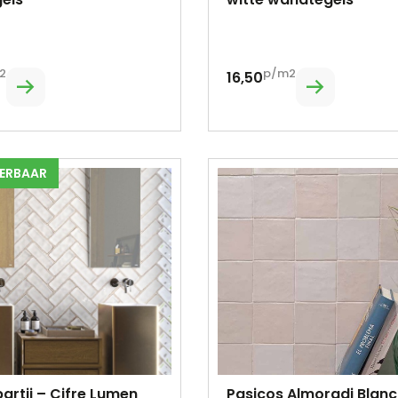
2
p/m2
16,50
VERBAAR
artij – Cifre Lumen
Pasicos Almoradi Blanc