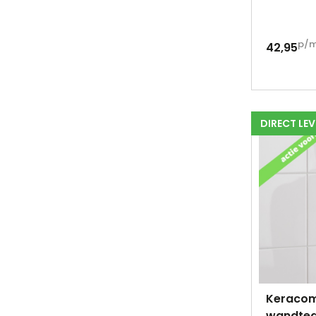
p/
42,95
DIRECT LE
Keracom
wandteg