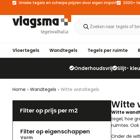
Unieke tegels en scherpe prijzen door eigen import
2000+ t
Vloertegels
Wandtegels
Tegels per ruimte
Onderhoudsvrij
Slijt- kl
Home
»
Wandtegels
»
Witte wandtegels
Witte
Filter op prijs per m2
Witte wand
tegel, hoe gr
ruimtes. Ook 
Filter op eigenschappen
Onder de
wit
Vorm