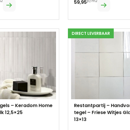
m2
p/m2
59,95
DIRECT LEVERBAAR
tegels – Keradom Home
Restantpartij – Handv
lk 12,5×25
tegel – Friese Witjes Gl
13×13