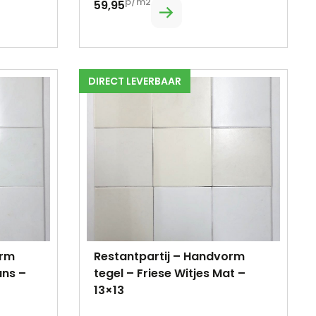
p/m2
59,95
DIRECT LEVERBAAR
orm
Restantpartij – Handvorm
ans –
tegel – Friese Witjes Mat –
13×13