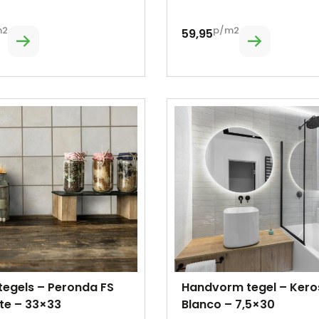
m2
p/m2
59,95
tegels – Peronda FS
Handvorm tegel – Kero
te – 33×33
Blanco – 7,5×30