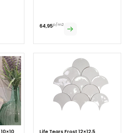
p/m2
64,95
 10×10
Life Tears Frost 12×12.5