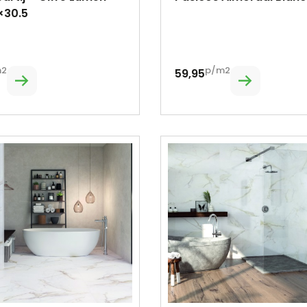
×30.5
m2
p/m2
59,95