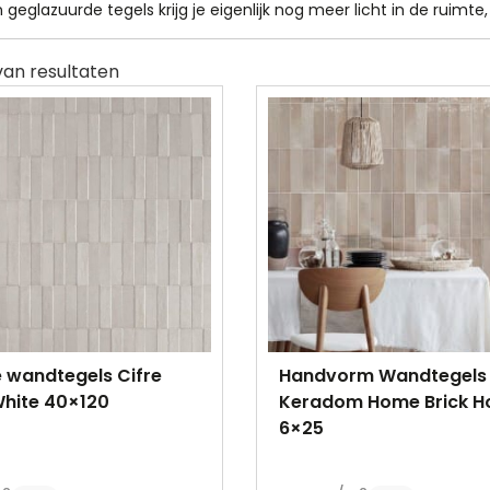
geglazuurde tegels krijg je eigenlijk nog meer licht in de ruimt
 wandtegels Cifre
Handvorm Wandtegels
White 40×120
Keradom Home Brick H
6×25