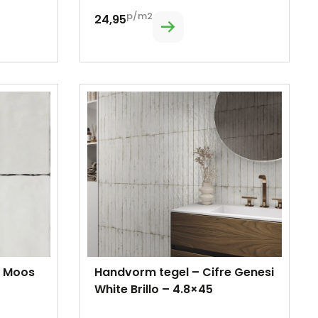
p/m2
24,95
e Moos
Handvorm tegel – Cifre Genesi
White Brillo – 4.8×45