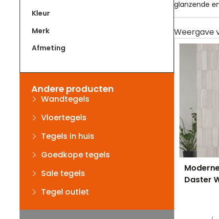
glanzende en 
Kleur
Merk
Afmeting
Andere producten
Wandtegels
Vloertegels
Tegels in huis
Goedkope tegels
Moderne
Sale tegels
Daster 
Tegel outlet