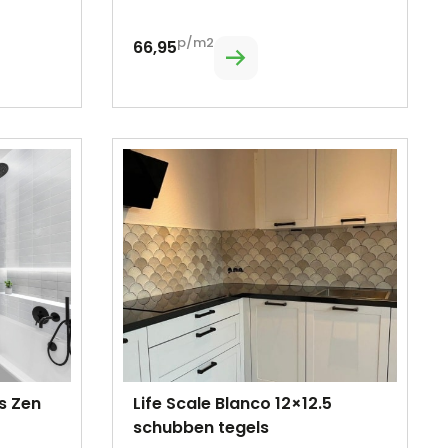
p/m2
66,95
s Zen
Life Scale Blanco 12×12.5
schubben tegels