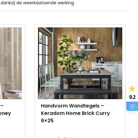
e, dankzij de weerkaatsende werking.
9.2
 –
Handvorm Wandtegels –
oney
Keradom Home Brick Curry
6×25