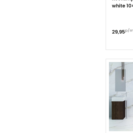
white 10
p/
29,95