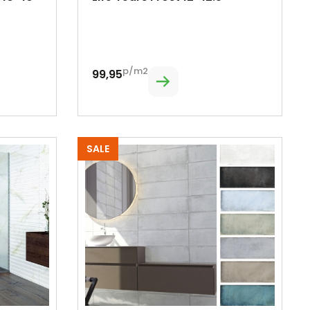
p/m2
99,95
SALE