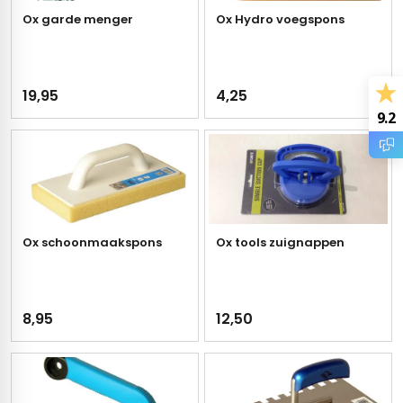
gels
vloertegels
Ox garde menger
Ox Hydro voegspons
tegels
s betonlook
ls marmerlook
19,95
4,25
9.2
r tegels
andtegels
egels
ge wandtegels
 tegels
 Visschub wandtegels
Ox schoonmaakspons
Ox tools zuignappen
wandtegels
andtegels
loertegels
8,95
12,50
ls
loertegels
ige vloertegels