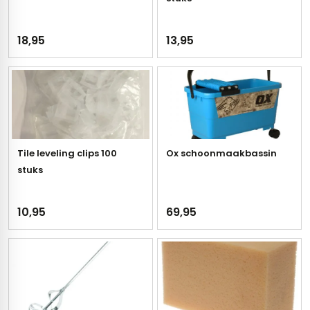
s
18,95
13,95
els
nes (kloostertegels)
tegels
Terrazzo tegels
 wandtegels
egels
andtegels
 vloertegels
Tile leveling clips 100
Ox schoonmaakbassin
stuks
n wandtegels
egels
 wandtegels
loertegels
10,95
69,95
s
s betonlook
s marmerlook
vloertegels
r tegels
 tegels