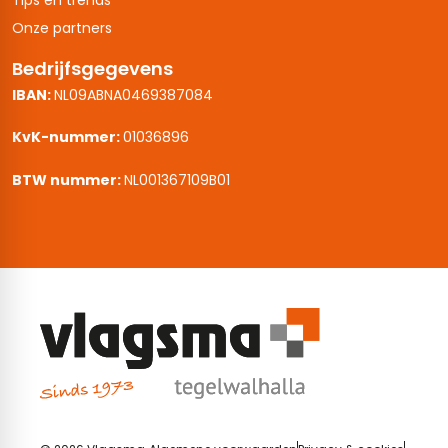
Onze partners
Bedrijfsgegevens
IBAN:
NL09ABNA0469387084
KvK-nummer:
01036896
BTW nummer:
NL001367109B01