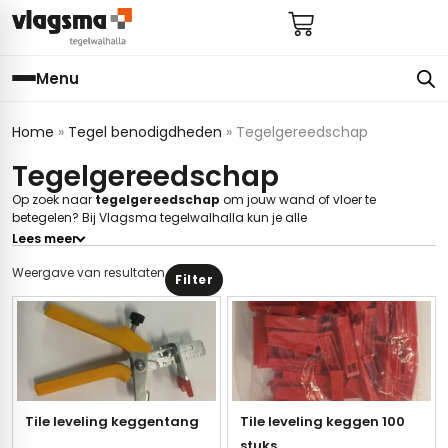
Menu
Home
»
Tegel benodigdheden
»
Tegelgereedschap
e
en
els
gels
Tegelgereedschap
imers
E
Op zoek naar
tegelgereedschap
om jouw wand of vloer te
betegelen? Bij Vlagsma tegelwalhalla kun je alle
s badkamer
ls badkamer
onderhoud
 (tot €25)
tegelgereedschappen voor tegels online bestellen. Maar je kunt
Lees meer
natuurlijk ook langskomen in Bolsward om advies te krijgen en tevens
onze gehele collectie
wandtegels
en
vloertegels
te bekijken.
 bijkeuken
s hal
ap
Filter
s keuken
s keuken
 hal
s toilet
 toilet
ls woonkamer
Tile leveling keggentang
Tile leveling keggen 100
egels
egels
digdheden
stuks