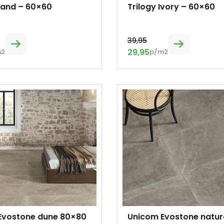
Sand – 60×60
Trilogy Ivory – 60×60
39,95
29,95
m2
p/m2
Evostone dune 80×80
Unicom Evostone natur