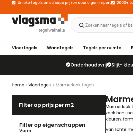
Unieke tegels en scherpe prijzen door eigen import
2000+ t
Vloertegels
Wandtegels
Tegels per ruimte
Onderhoudsvrij
Slijt- kl
Home
»
Vloertegels
»
Marmerlook tegels
Marme
Filter op prijs per m2
Marmerlook t
zoek bent na
kleuren, form
Filter op eigenschappen
Van lichte ma
Vorm