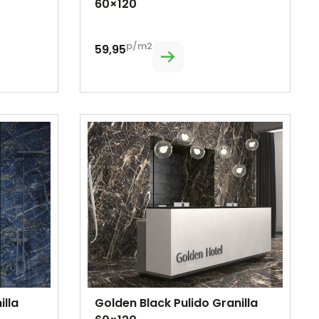
60×120
p/m2
59,95
illa
Golden Black Pulido Granilla