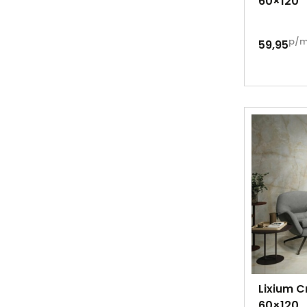
60×120
p/
59,95
Lixium C
60×120