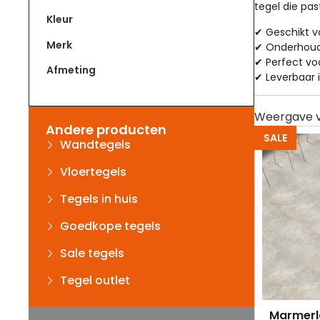
tegel die past
Kleur
✔ Geschikt v
Merk
✔ Onderhoudsv
✔ Perfect vo
Afmeting
✔ Leverbaar 
Andere producten
SALE
Wandtegels
Vloertegels
Tegels in huis
Goedkope tegels
Sale tegels
Tegel outlet
Marmerlo