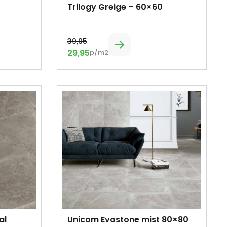
Trilogy Greige – 60×60
39,95
29,95
p/m2
al
Unicom Evostone mist 80×80