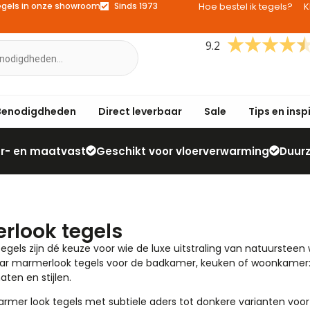
egels in onze showroom
Sinds 1973
Hoe bestel ik tegels?
K
9.2
Benodigdheden
Direct leverbaar
Sale
Tips en insp
eur- en maatvast
Geschikt voor vloerverwarming
Duur
rlook tegels
egels zijn dé keuze voor wie de luxe uitstraling van natuurstee
ar marmerlook tegels voor de badkamer, keuken of woonkamer: b
aten en stijlen.
rmer look tegels met subtiele aders tot donkere varianten voor e