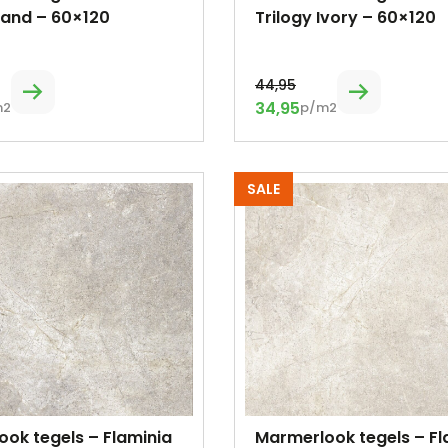
Sand – 60×120
Trilogy Ivory – 60×120
44,95
34,95
m2
p/m2
SALE
ok tegels – Flaminia
Marmerlook tegels – Fl