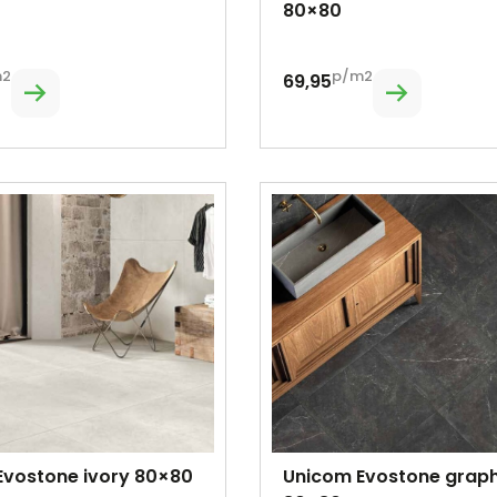
80×80
m2
p/m2
69,95
Evostone ivory 80×80
Unicom Evostone graph