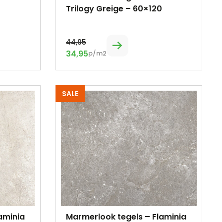
Trilogy Greige – 60×120
44,95
34,95
p/m2
SALE
aminia
Marmerlook tegels – Flaminia