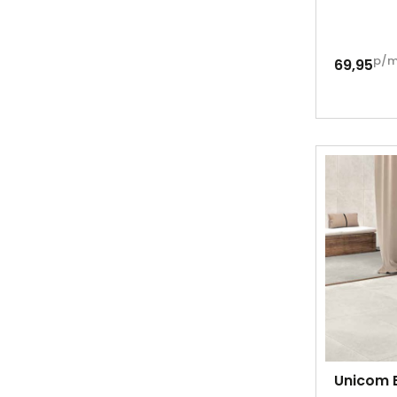
p/
69,95
Unicom 