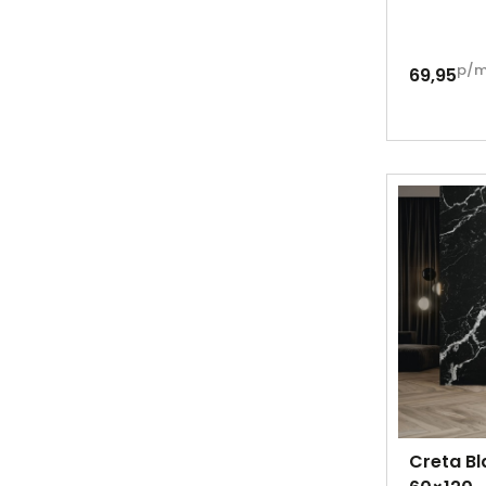
p/
69,95
Creta Bl