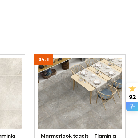
SALE
9.2
aminia
Marmerlook tegels – Flaminia