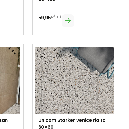
p/m2
59,95
 san
Unicom Starker Venice rialto
60×60