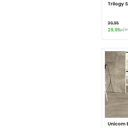
Trilogy 
39,95
29,95
p/
Unicom 