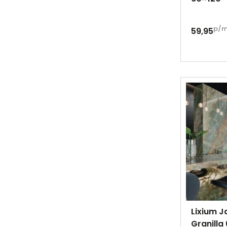
p/
59,95
Lixium J
Granilla