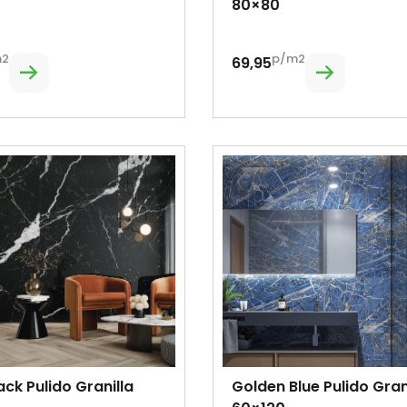
80×80
m2
p/m2
69,95
ack Pulido Granilla
Golden Blue Pulido Gran