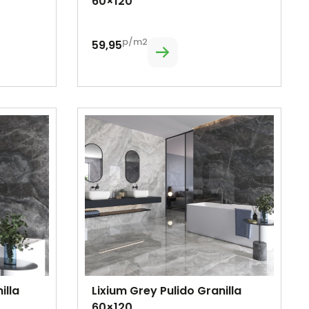
60×120
p/m2
59,95
illa
Lixium Grey Pulido Granilla
60×120