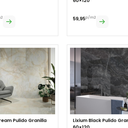
60×120
m2
p/m2
59,95
ream Pulido Granilla
Lixium Black Pulido Gran
60×120