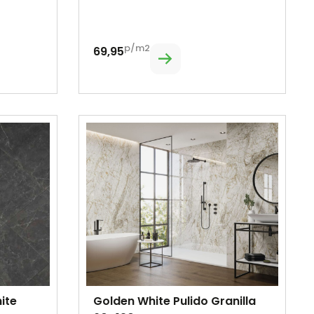
p/m2
69,95
ite
Golden White Pulido Granilla