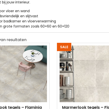
 bij jouw interieur.
oor vloer en wand
riendelijk en slijtvast
or badkamer en vloerverwarming
in grote formaten zoals 60×60 en 60×120
SALE
ok tegels – Flaminia
Marmerlook tegels – Fl