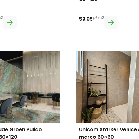
m2
p/m2
59,95
ade Groen Pulido
Unicom Starker Venice
 60×120
marco 60×60