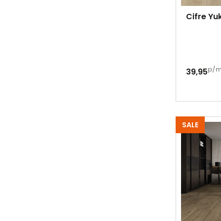
Cifre Y
p/
39,95
SALE