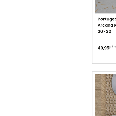
Portuges
Arcana 
20×20
p/
49,95