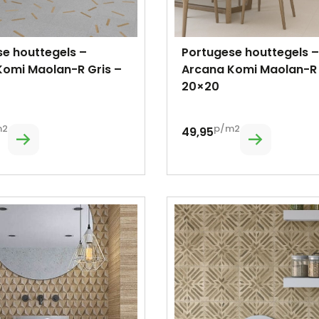
e houttegels –
Portugese houttegels –
Komi Maolan-R Gris –
Arcana Komi Maolan-R 
20×20
m2
p/m2
49,95