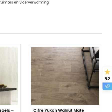
 ruimtes en vloerverwarming.
9.2
egels –
Cifre Yukon Walnut Mate