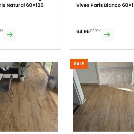
ris Natural 60×120
Vives Paris Blanco 60×
m2
p/m2
64,95
SALE