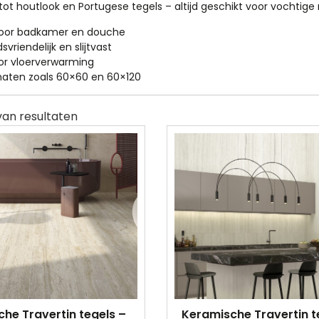
ot houtlook en Portugese tegels – altijd geschikt voor vochtige
voor badkamer en douche
riendelijk en slijtvast
or vloerverwarming
aten zoals 60×60 en 60×120
he Travertin tegels –
Keramische Travertin t