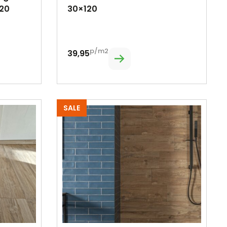
120
30×120
p/m2
39,95
SALE