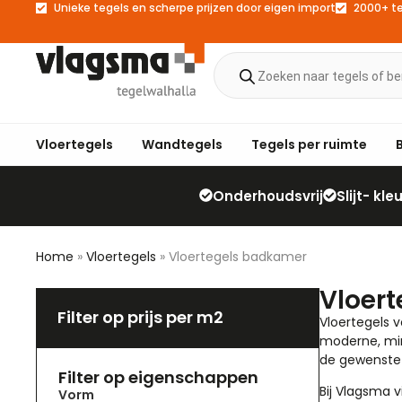
Unieke tegels en scherpe prijzen door eigen import
2000+ t
Vloertegels
Wandtegels
Tegels per ruimte
Onderhoudsvrij
Slijt- kl
Home
»
Vloertegels
»
Vloertegels badkamer
Vloer
Filter op prijs per m2
Vloertegels 
moderne, min
de gewenste 
Filter op eigenschappen
Bij Vlagsma v
Vorm