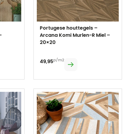
Portugese houttegels –
-
Arcana Komi Murlen-R Miel –
20×20
p/m2
49,95