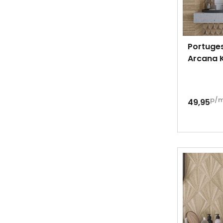
Portuges
Arcana 
p/
49,95