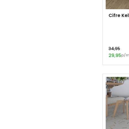
Cifre Ke
34,95
29,95
p/