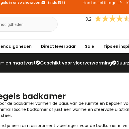
egels in onze showroom
Sinds 1973
Hoe bestel ik tegels?
K
9.2
Benodigdheden
Direct leverbaar
Sale
Tips en insp
eur- en maatvast
Geschikt voor vloerverwarming
Duur
tegels badkamer
voor de badkamer vormen de basis van de ruimte en bepalen voor 
imalistische badkamer of juist een warme en sfeervolle uitstrali
sfeer.
ind je een ruim assortiment vloertegels voor de badkamer in ver