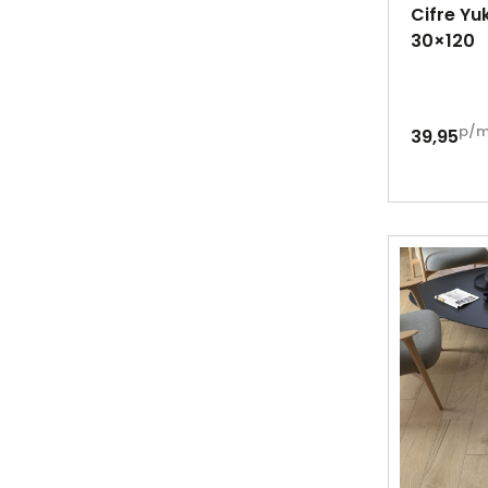
Cifre Y
30×120
p/
39,95