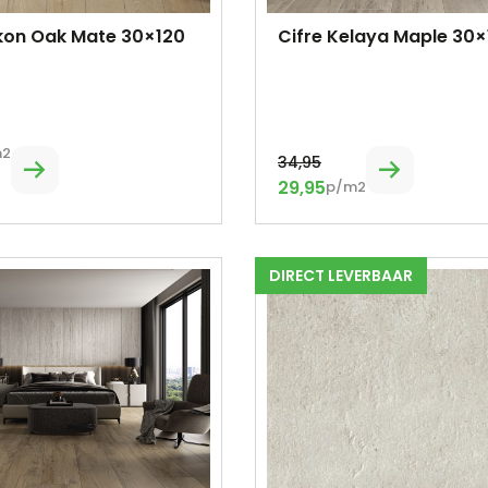
ukon Oak Mate 30×120
Cifre Kelaya Maple 30×
m2
34,95
29,95
p/m2
DIRECT LEVERBAAR