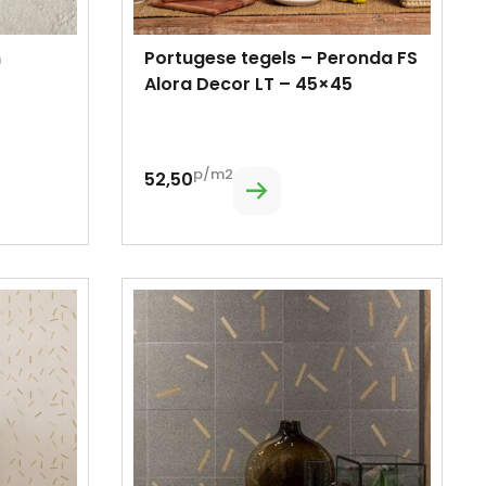
m
Portugese tegels – Peronda FS
Alora Decor LT – 45×45
p/m2
52,50