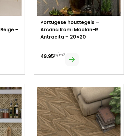
Portugese houttegels –
Beige –
Arcana Komi Maolan-R
Antracita – 20×20
p/m2
49,95