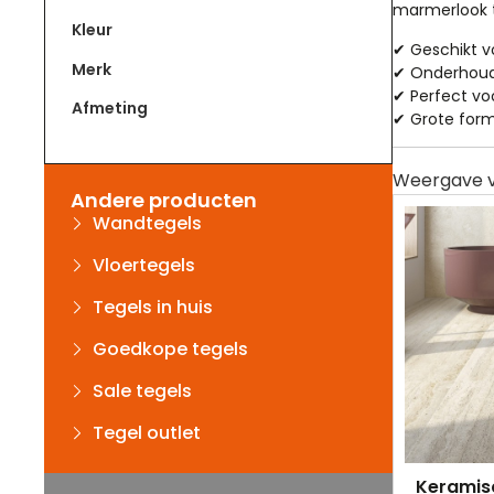
marmerlook t
Kleur
✔ Geschikt 
Merk
✔ Onderhoudsv
✔ Perfect vo
Afmeting
✔ Grote form
Andere producten
Wandtegels
Vloertegels
Tegels in huis
Goedkope tegels
Sale tegels
Tegel outlet
Keramisc