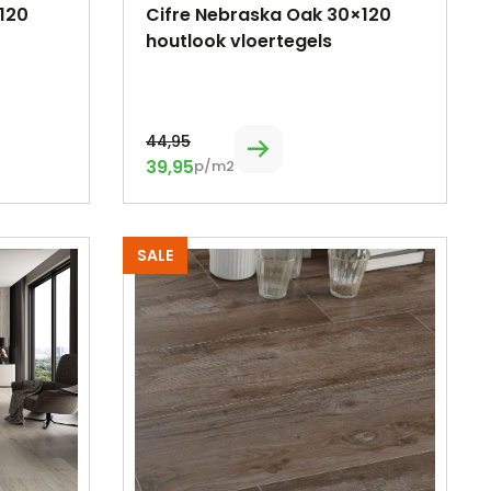
120
Cifre Nebraska Oak 30×120
houtlook vloertegels
44,95
39,95
p/m2
SALE