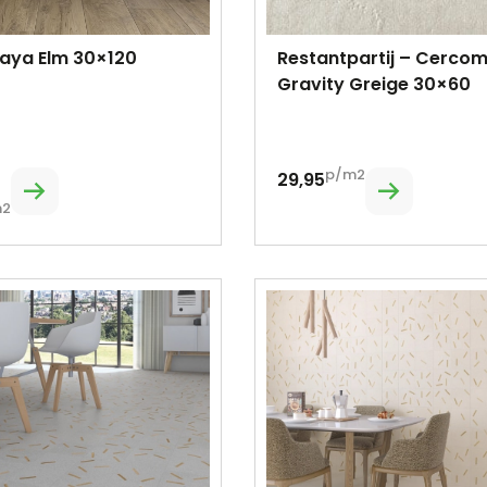
laya Elm 30×120
Restantpartij – Cerco
Gravity Greige 30×60
p/m2
29,95
m2