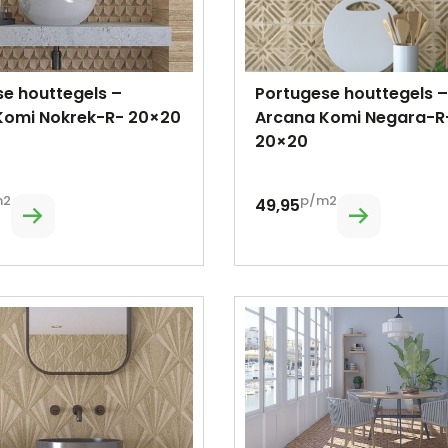
e houttegels –
Portugese houttegels –
Komi Nokrek-R- 20×20
Arcana Komi Negara-R
20×20
m2
p/m2
49,95