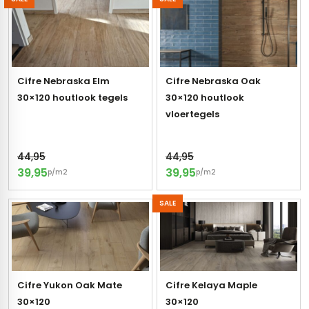
gels
vloertegels
tegels
s betonlook
ls marmerlook
Cifre Nebraska Elm
Cifre Nebraska Oak
30×120 houtlook tegels
30×120 houtlook
r tegels
andtegels
vloertegels
egels
ge wandtegels
44,95
44,95
 tegels
 Visschub wandtegels
39,95
39,95
p/m2
p/m2
wandtegels
SALE
andtegels
loertegels
ls
loertegels
ige vloertegels
Cifre Yukon Oak Mate
Cifre Kelaya Maple
30×120
30×120