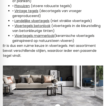
of planken)
•
Plavuizen
(stoere robuuste tegels)
•
Vintage tegels
(decortegels van vroeger
gereproduceerd)
•
Landelijke vloertegels
(niet strakke vloertegels)
•
Vloertegels betonlook
(vloertegels in de kleurstelling
van betonkleurige tinten)
•
Vloertegels marmerlook
(keramische vloertegels
geïnspireerd op natuursteen vloeren)
Er is dus een ruime keuze in vloertegels. Het assortiment
bevat verschillende stijlen, waardoor ieder een passende
tegel vindt.