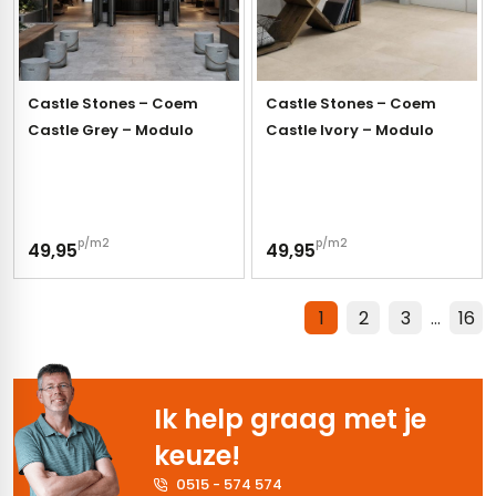
Castle Stones – Coem
Castle Stones – Coem
Castle Grey – Modulo
Castle Ivory – Modulo
p/m2
p/m2
49,95
49,95
1
2
3
…
16
Ik help graag met je
keuze!
0515 - 574 574