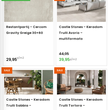
tegels
rtegels
tegels
vloertegels
Restantpartij – Cercom
Castle Stones – Keradom
tegels
rtegels
Gravity Greige 30×60
Trulli Avorio –
ndtegels
oertegels
multiformato
rtegels
44,95
p/m2
29,95
39,95
ertegels
p/m2
SALE
SALE
Castle Stones – Keradom
Castle Stones – Keradom
Trulli Sabbia –
Trulli Tortora –