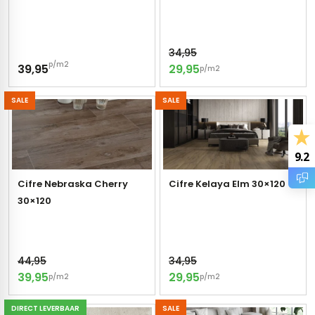
erband (multiformato)
dtegels
vloertegels
34,95
p/m2
39,95
29,95
p/m2
m 33 x 33 cm
SALE
SALE
ndtegels
m
9.2
Cifre Nebraska Cherry
Cifre Kelaya Elm 30×120
ndtegels
30×120
egels
tegels
oertegels
wandtegels
44,95
34,95
39,95
29,95
dtegels
p/m2
p/m2
ndtegels
vloertegels
DIRECT LEVERBAAR
SALE