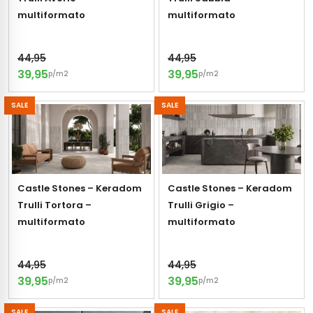
multiformato
multiformato
s
44,95
44,95
els
nes (kloostertegels)
39,95
39,95
p/m2
p/m2
tegels
Terrazzo tegels
SALE
SALE
 wandtegels
egels
andtegels
 vloertegels
 wandtegels
egels
Castle Stones – Keradom
Castle Stones – Keradom
Trulli Tortora –
Trulli Grigio –
s betonlook
loertegels
multiformato
multiformato
s
s marmerlook
44,95
44,95
r tegels
vloertegels
39,95
39,95
p/m2
p/m2
gels
 tegels
SALE
SALE