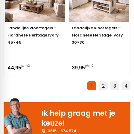
Landelijke vloertegels –
Landelijke vloertegels –
Fioranese Heritage Ivory –
Fioranese Heritage Ivory –
45×45
30×30
p/m2
p/m2
44,95
39,95
1
2
3
4
Ik help graag met je
keuze!
0515 - 574 574