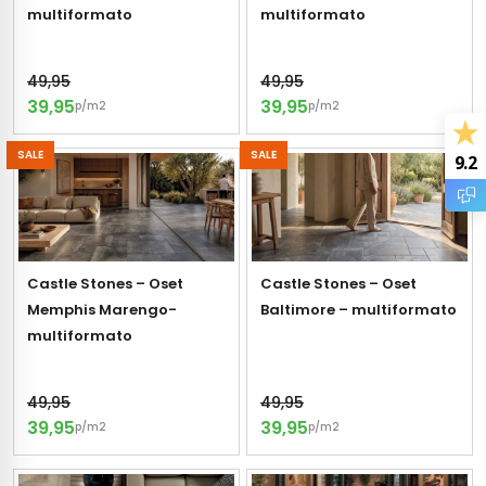
vloertegels
multiformato
multiformato
49,95
49,95
m 33 x 33 cm
39,95
39,95
p/m2
p/m2
ndtegels
m
SALE
SALE
9.2
ndtegels
egels
Castle Stones – Oset
Castle Stones – Oset
tegels
Memphis Marengo-
Baltimore – multiformato
oertegels
multiformato
wandtegels
dtegels
49,95
49,95
39,95
39,95
ndtegels
vloertegels
p/m2
p/m2
tegels
rtegels