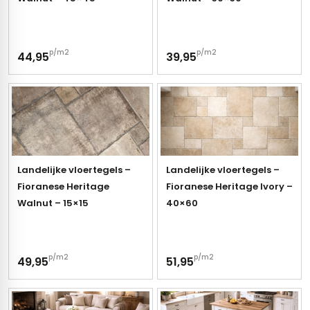
p/m2
p/m2
44,95
39,95
Landelijke vloertegels –
Landelijke vloertegels –
Fioranese Heritage
Fioranese Heritage Ivory –
Walnut – 15×15
40×60
p/m2
p/m2
49,95
51,95