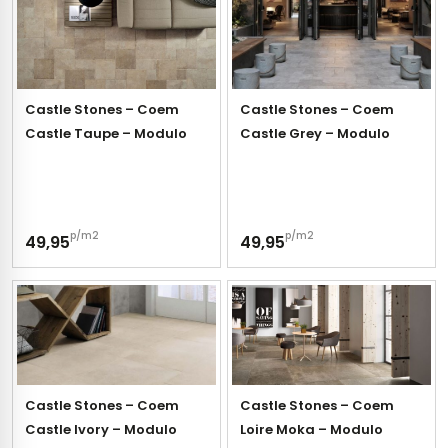
tegels
vloertegels
tegels
rtegels
Castle Stones – Coem
Castle Stones – Coem
ndtegels
oertegels
Castle Taupe – Modulo
Castle Grey – Modulo
rtegels
ertegels
p/m2
p/m2
49,95
49,95
Castle Stones – Coem
Castle Stones – Coem
Castle Ivory – Modulo
Loire Moka – Modulo