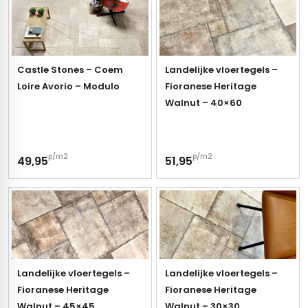
Castle Stones – Coem
Landelijke vloertegels –
Loire Avorio – Modulo
Fioranese Heritage
Walnut – 40×60
p/m2
p/m2
49,95
51,95
Landelijke vloertegels –
Landelijke vloertegels –
Fioranese Heritage
Fioranese Heritage
Walnut – 45×45
Walnut – 30×30