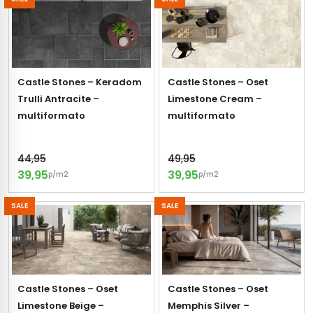
tegels
s betonlook
ls marmerlook
r tegels
andtegels
Castle Stones – Keradom
Castle Stones – Oset
Trulli Antracite –
Limestone Cream –
egels
ge wandtegels
multiformato
multiformato
 tegels
 Visschub wandtegels
44,95
49,95
wandtegels
39,95
39,95
p/m2
p/m2
andtegels
loertegels
SALE
SALE
ls
loertegels
ige vloertegels
erband (multiformato)
Castle Stones – Oset
Castle Stones – Oset
dtegels
Limestone Beige –
Memphis Silver –