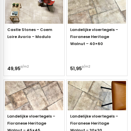
Castle Stones – Coem
Landelijke vloertegels –
Loire Avorio – Modulo
Fioranese Heritage
Walnut – 40×60
p/m2
p/m2
49,95
51,95
Landelijke vloertegels –
Landelijke vloertegels –
Fioranese Heritage
Fioranese Heritage
Walnut – 45×45
Walnut – 30×30