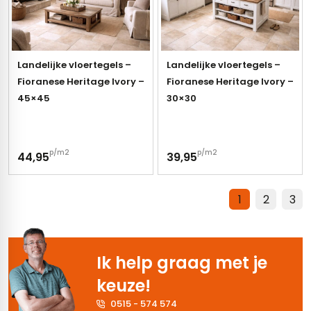
Landelijke vloertegels –
Landelijke vloertegels –
Fioranese Heritage Ivory –
Fioranese Heritage Ivory –
45×45
30×30
p/m2
p/m2
44,95
39,95
1
2
3
Ik help graag met je
keuze!
0515 - 574 574