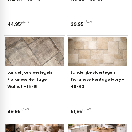
p/m2
p/m2
44,95
39,95
Landelijke vloertegels –
Landelijke vloertegels –
Fioranese Heritage
Fioranese Heritage Ivory –
Walnut – 15×15
40×60
p/m2
p/m2
49,95
51,95