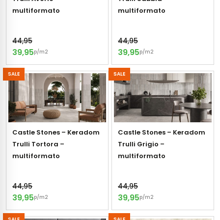
multiformato
multiformato
s
44,95
44,95
els
nes (kloostertegels)
39,95
39,95
p/m2
p/m2
tegels
Terrazzo tegels
SALE
SALE
 wandtegels
egels
andtegels
 vloertegels
n wandtegels
egels
Castle Stones – Keradom
Castle Stones – Keradom
Trulli Tortora –
Trulli Grigio –
 wandtegels
loertegels
multiformato
multiformato
s
s betonlook
44,95
44,95
s marmerlook
vloertegels
39,95
39,95
p/m2
p/m2
r tegels
 tegels
SALE
SALE