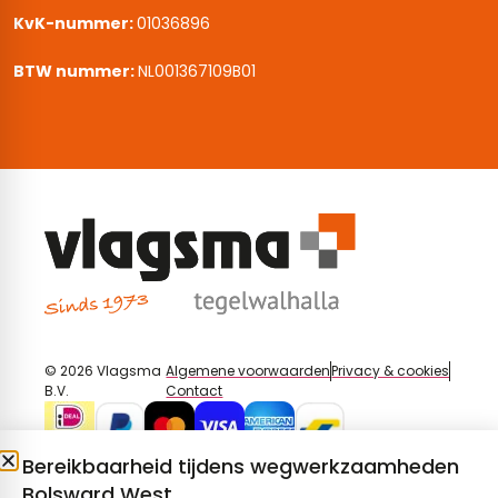
KvK-nummer:
01036896
BTW nummer:
NL001367109B01
© 2026 Vlagsma
Algemene voorwaarden
Privacy & cookies
B.V.
Contact
Bereikbaarheid tijdens wegwerkzaamheden
Bolsward West