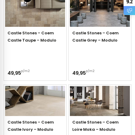
9.2
tegels
rtegels
tegels
vloertegels
Castle Stones – Coem
Castle Stones – Coem
tegels
rtegels
Castle Taupe – Modulo
Castle Grey – Modulo
ndtegels
oertegels
rtegels
p/m2
p/m2
49,95
49,95
ertegels
Castle Stones – Coem
Castle Stones – Coem
Castle Ivory – Modulo
Loire Moka – Modulo