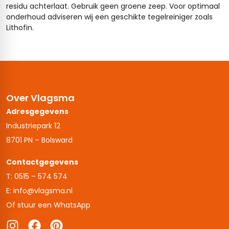
residu achterlaat. Gebruik geen groene zeep. Voor optimaal
onderhoud adviseren wij een geschikte tegelreiniger zoals
Lithofin.
Over Vlagsma
Adresgegevens
Industriepark 12
8701 PN – Bolsward
Contactgegevens
T: 0515 – 574 574
E: info@vlagsma.nl
Of stuur een WhatsApp