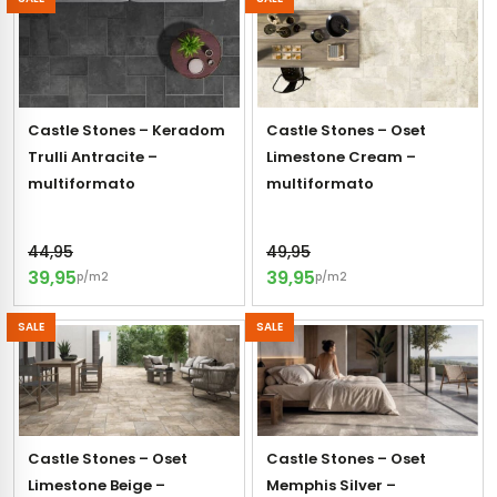
gels
vloertegels
tegels
s betonlook
ls marmerlook
Castle Stones – Keradom
Castle Stones – Oset
Trulli Antracite –
Limestone Cream –
r tegels
andtegels
multiformato
multiformato
egels
ge wandtegels
44,95
49,95
 tegels
 Visschub wandtegels
39,95
39,95
p/m2
p/m2
wandtegels
SALE
SALE
andtegels
loertegels
ls
loertegels
ige vloertegels
Castle Stones – Oset
Castle Stones – Oset
Limestone Beige –
Memphis Silver –