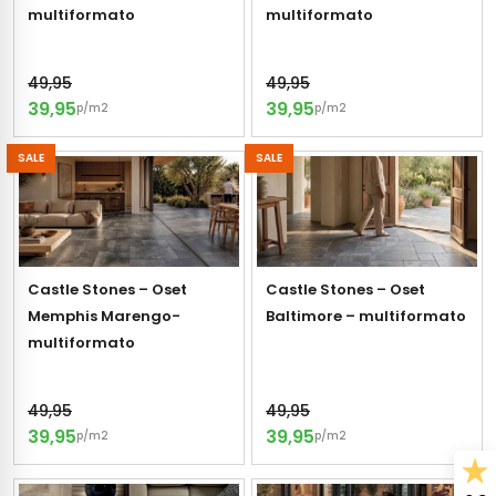
erband (multiformato)
dtegels
multiformato
multiformato
vloertegels
49,95
49,95
39,95
39,95
p/m2
p/m2
m 33 x 33 cm
SALE
SALE
ndtegels
m
Castle Stones – Oset
Castle Stones – Oset
ndtegels
Memphis Marengo-
Baltimore – multiformato
egels
multiformato
tegels
oertegels
wandtegels
49,95
49,95
39,95
39,95
dtegels
p/m2
p/m2
ndtegels
vloertegels