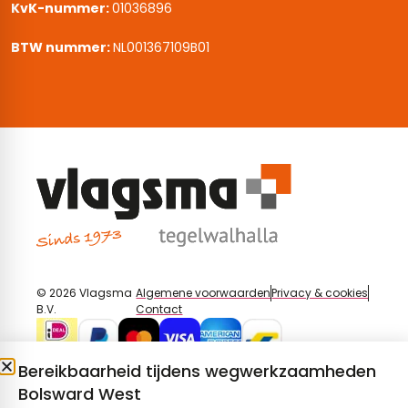
KvK-nummer:
01036896
BTW nummer:
NL001367109B01
© 2026 Vlagsma
Algemene voorwaarden
Privacy & cookies
B.V.
Contact
Bereikbaarheid tijdens wegwerkzaamheden
Bolsward West