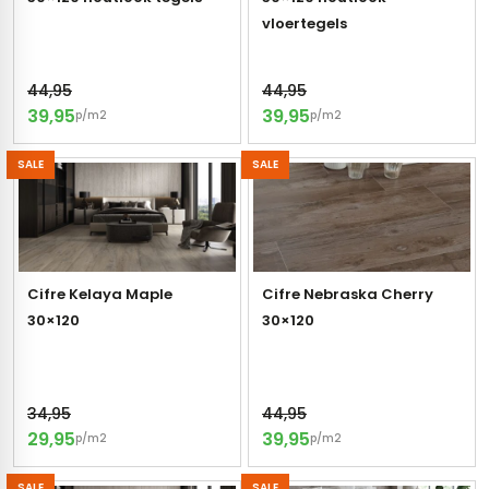
vloertegels
s
44,95
44,95
els
nes (kloostertegels)
39,95
39,95
p/m2
p/m2
tegels
Terrazzo tegels
SALE
SALE
 wandtegels
egels
andtegels
 vloertegels
 wandtegels
egels
Cifre Kelaya Maple
Cifre Nebraska Cherry
30×120
30×120
s betonlook
loertegels
s
s marmerlook
34,95
44,95
r tegels
vloertegels
29,95
39,95
p/m2
p/m2
gels
 tegels
SALE
SALE