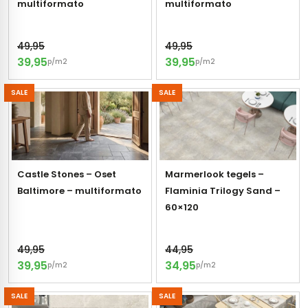
multiformato
multiformato
49,95
49,95
39,95
39,95
p/m2
p/m2
SALE
SALE
Castle Stones – Oset
Marmerlook tegels –
Baltimore – multiformato
Flaminia Trilogy Sand –
60×120
49,95
44,95
39,95
34,95
p/m2
p/m2
SALE
SALE