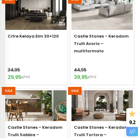
tegels
s betonlook
ls marmerlook
r tegels
andtegels
Cifre Kelaya Elm 30×120
Castle Stones – Keradom
Trulli Avorio –
egels
ge wandtegels
multiformato
 tegels
 Visschub wandtegels
34,95
44,95
wandtegels
29,95
39,95
p/m2
p/m2
andtegels
loertegels
SALE
SALE
ls
loertegels
ige vloertegels
9.2
erband (multiformato)
Castle Stones – Keradom
Castle Stones – Keradom
dtegels
Trulli Sabbia –
Trulli Tortora –