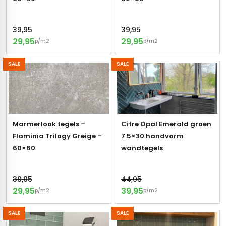
39,95
39,95
29,95
29,95
p/m2
p/m2
SALE
SALE
Marmerlook tegels –
Cifre Opal Emerald groen
Flaminia Trilogy Greige –
7.5×30 handvorm
60×60
wandtegels
39,95
44,95
29,95
39,95
p/m2
p/m2
SALE
SALE