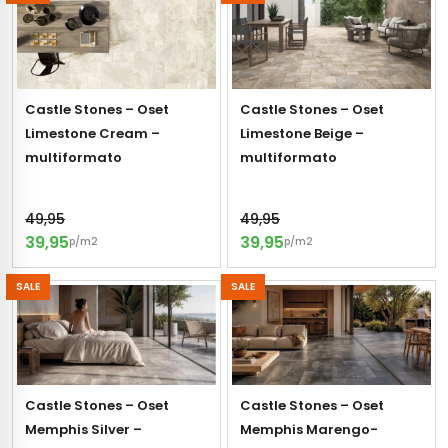
tegels
vloertegels
tegels
rtegels
Castle Stones – Oset
Castle Stones – Oset
ndtegels
oertegels
Limestone Cream –
Limestone Beige –
rtegels
multiformato
multiformato
ertegels
49,95
49,95
39,95
39,95
p/m2
p/m2
SALE
SALE
Castle Stones – Oset
Castle Stones – Oset
Memphis Silver –
Memphis Marengo-