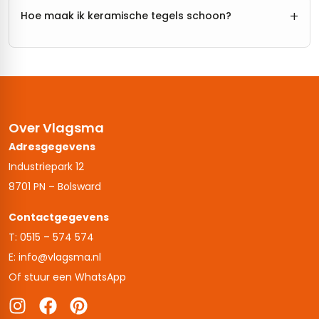
+
Hoe maak ik keramische tegels schoon?
Over Vlagsma
Adresgegevens
Industriepark 12
8701 PN – Bolsward
Contactgegevens
T: 0515 – 574 574
E: info@vlagsma.nl
Of stuur een WhatsApp