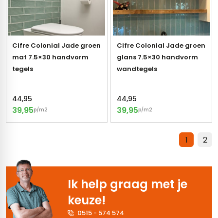
Cifre Colonial Jade groen
Cifre Colonial Jade groen
mat 7.5×30 handvorm
glans 7.5×30 handvorm
tegels
wandtegels
44,95
44,95
39,95
39,95
p/m2
p/m2
1
2
Ik help graag met je
keuze!
0515 - 574 574