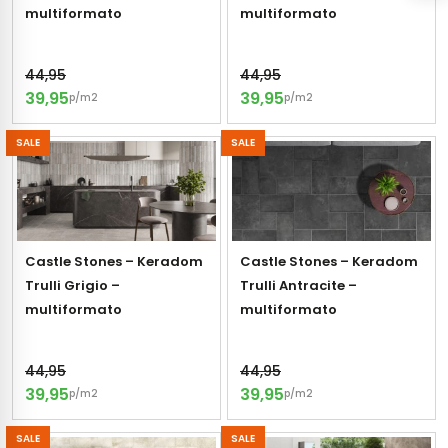
vloertegels
multiformato
multiformato
44,95
44,95
m 33 x 33 cm
39,95
39,95
p/m2
p/m2
ndtegels
m
SALE
SALE
ndtegels
egels
Castle Stones – Keradom
Castle Stones – Keradom
tegels
Trulli Grigio –
Trulli Antracite –
oertegels
multiformato
multiformato
wandtegels
dtegels
44,95
44,95
39,95
39,95
ndtegels
vloertegels
p/m2
p/m2
tegels
rtegels
SALE
SALE