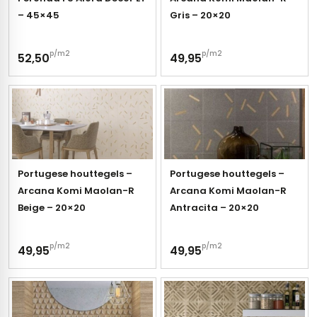
– 45×45
Gris – 20×20
s
p/m2
p/m2
52,50
49,95
els
nes (kloostertegels)
tegels
Terrazzo tegels
 wandtegels
egels
andtegels
 vloertegels
Portugese houttegels –
Portugese houttegels –
 wandtegels
egels
Arcana Komi Maolan-R
Arcana Komi Maolan-R
Beige – 20×20
Antracita – 20×20
s betonlook
loertegels
s
s marmerlook
p/m2
p/m2
49,95
49,95
r tegels
vloertegels
gels
 tegels