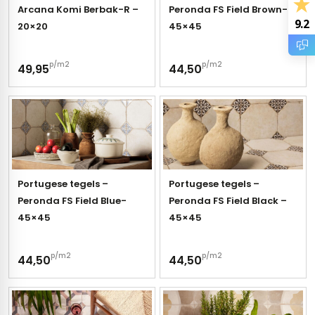
Arcana Komi Berbak-R –
Peronda FS Field Brown-
tegels
vloertegels
9.2
20×20
45×45
tegels
rtegels
p/m2
p/m2
49,95
44,50
ndtegels
oertegels
rtegels
ertegels
Portugese tegels –
Portugese tegels –
Peronda FS Field Blue-
Peronda FS Field Black –
45×45
45×45
p/m2
p/m2
44,50
44,50