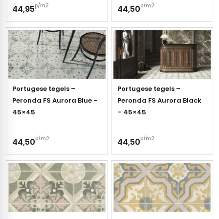
p/m2
p/m2
44,95
44,50
Portugese tegels –
Portugese tegels –
Peronda FS Aurora Blue –
Peronda FS Aurora Black
45×45
– 45×45
p/m2
p/m2
44,50
44,50