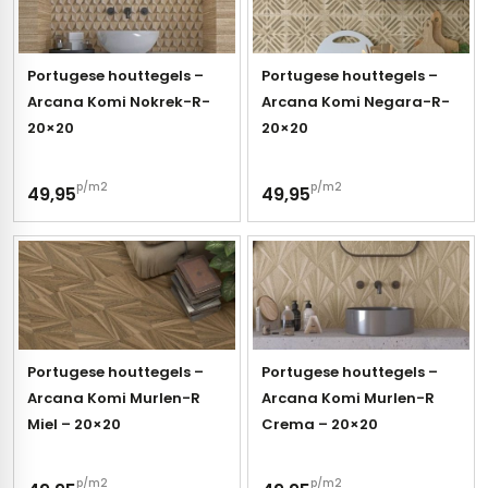
tegels
s betonlook
ls marmerlook
Portugese houttegels –
Portugese houttegels –
Arcana Komi Nokrek-R-
Arcana Komi Negara-R-
r tegels
andtegels
20×20
20×20
egels
ge wandtegels
p/m2
p/m2
49,95
49,95
 tegels
 Visschub wandtegels
wandtegels
andtegels
loertegels
ls
loertegels
Portugese houttegels –
Portugese houttegels –
ige vloertegels
Arcana Komi Murlen-R
Arcana Komi Murlen-R
Miel – 20×20
Crema – 20×20
erband (multiformato)
dtegels
p/m2
p/m2