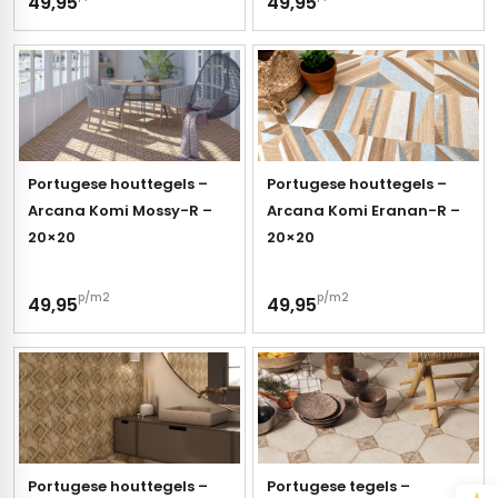
vloertegels
49,95
49,95
m 33 x 33 cm
ndtegels
m
Portugese houttegels –
Portugese houttegels –
Arcana Komi Mossy-R –
Arcana Komi Eranan-R –
20×20
20×20
ndtegels
egels
tegels
p/m2
p/m2
49,95
49,95
oertegels
wandtegels
dtegels
ndtegels
vloertegels
tegels
rtegels
Portugese houttegels –
Portugese tegels –