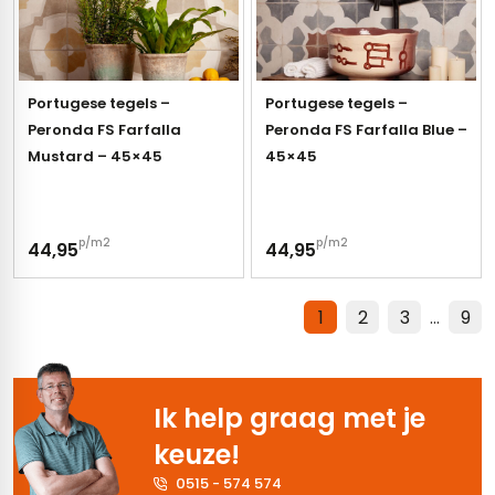
Portugese tegels –
Portugese tegels –
Peronda FS Farfalla
Peronda FS Farfalla Blue –
Mustard – 45×45
45×45
p/m2
p/m2
44,95
44,95
1
2
3
…
9
Ik help graag met je
keuze!
0515 - 574 574