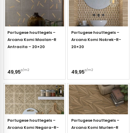
tegels
rtegels
tegels
vloertegels
Portugese houttegels –
Portugese houttegels –
tegels
rtegels
Arcana Komi Maolan-R
Arcana Komi Nokrek-R-
ndtegels
oertegels
Antracita – 20×20
20×20
rtegels
p/m2
p/m2
49,95
49,95
ertegels
Portugese houttegels –
Portugese houttegels –
Arcana Komi Negara-R-
Arcana Komi Murlen-R