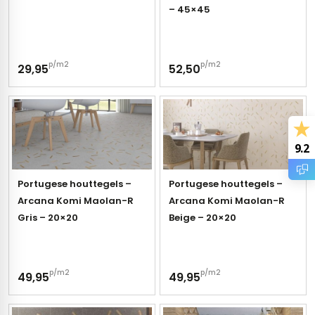
erband (multiformato)
dtegels
– 45×45
vloertegels
p/m2
p/m2
29,95
52,50
m 33 x 33 cm
ndtegels
m
9.2
Portugese houttegels –
Portugese houttegels –
ndtegels
Arcana Komi Maolan-R
Arcana Komi Maolan-R
egels
Gris – 20×20
Beige – 20×20
tegels
oertegels
wandtegels
p/m2
p/m2
49,95
49,95
dtegels
ndtegels
vloertegels