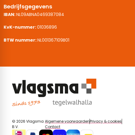
Bedrijfsgegevens
IBAN:
NL09ABNA0469387084
KvK-nummer:
01036896
BTW nummer:
NL001367109B01
© 2026 Vlagsma
Algemene voorwaarden
Privacy & cookies
B.V.
Contact