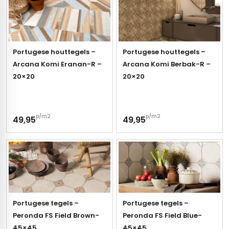
Portugese houttegels –
Portugese houttegels –
Arcana Komi Eranan-R –
Arcana Komi Berbak-R –
20×20
20×20
p/m2
p/m2
49,95
49,95
Portugese tegels –
Portugese tegels –
Peronda FS Field Brown-
Peronda FS Field Blue-
45×45
45×45