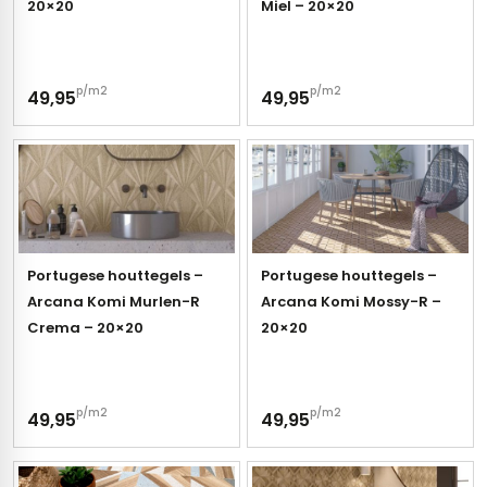
20×20
Miel – 20×20
p/m2
p/m2
49,95
49,95
Portugese houttegels –
Portugese houttegels –
Arcana Komi Murlen-R
Arcana Komi Mossy-R –
Crema – 20×20
20×20
p/m2
p/m2
49,95
49,95