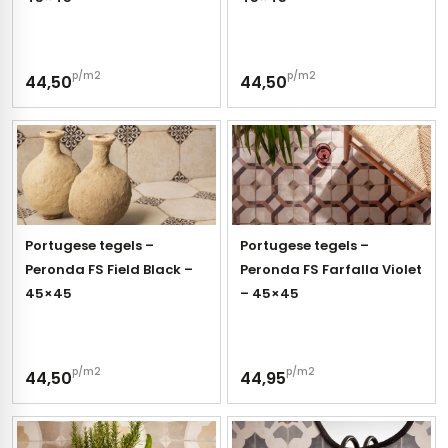
p/m2
p/m2
44,50
44,50
Portugese tegels –
Portugese tegels –
Peronda FS Field Black –
Peronda FS Farfalla Violet
45×45
– 45×45
p/m2
p/m2
44,50
44,95