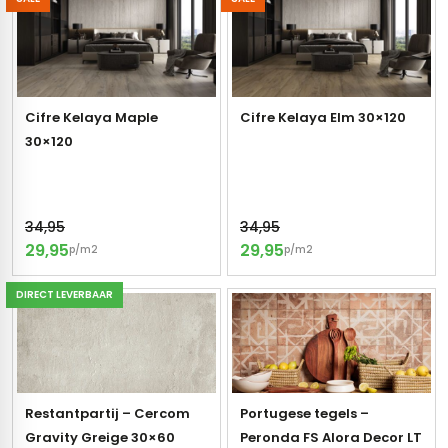
gels
vloertegels
tegels
s betonlook
ls marmerlook
Cifre Kelaya Maple
Cifre Kelaya Elm 30×120
30×120
r tegels
andtegels
egels
ge wandtegels
34,95
34,95
 tegels
 Visschub wandtegels
29,95
29,95
p/m2
p/m2
wandtegels
DIRECT LEVERBAAR
andtegels
loertegels
ls
loertegels
ige vloertegels
Restantpartij – Cercom
Portugese tegels –
Gravity Greige 30×60
Peronda FS Alora Decor LT