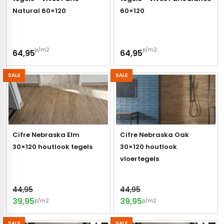
Natural 60×120
60×120
s
els
nes (kloostertegels)
p/m2
p/m2
64,95
64,95
tegels
Terrazzo tegels
SALE
SALE
 wandtegels
egels
andtegels
 vloertegels
n wandtegels
egels
Cifre Nebraska Elm
Cifre Nebraska Oak
30×120 houtlook tegels
30×120 houtlook
 wandtegels
loertegels
vloertegels
s
s betonlook
44,95
44,95
s marmerlook
vloertegels
39,95
39,95
p/m2
p/m2
r tegels
 tegels
SALE
SALE