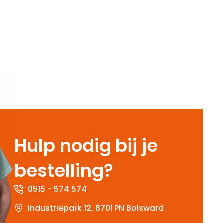
Hulp nodig bij je
bestelling?
0515 - 574 574
Industriepark 12, 8701 PN Bolsward