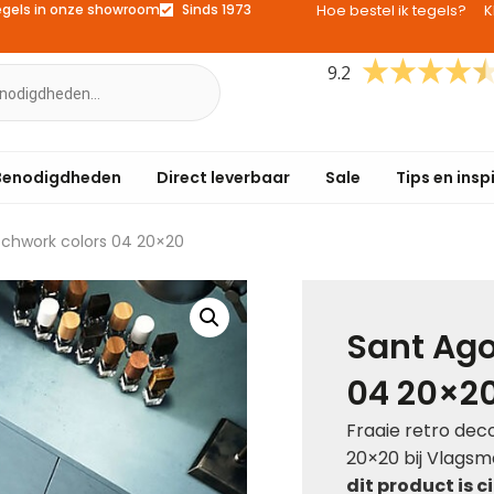
egels in onze showroom
Sinds 1973
Hoe bestel ik tegels?
K
9.2
Benodigdheden
Direct leverbaar
Sale
Tips en insp
tchwork colors 04 20×20
Sant Ago
04 20×2
Fraaie retro dec
20×20 bij Vlagsm
dit product is c