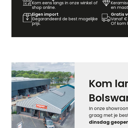
Kom eens langs in onze winkel of
Keramisch
shop online.
en maat
Eigen import
Gratis 
Gegarandeerd de best mogelijke
Vanaf €
prijs.
Of kom h
Kom lan
Bolswa
In onze showroom
graag met je best
dinsdag geopen