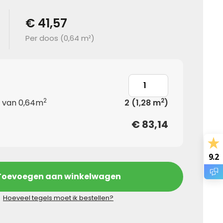
€ 41,57
Per doos (
0,64 m²
)
2
2
n van 0,64m
2
(1,28 m
)
€
83,14
9.2
Toevoegen aan winkelwagen
Hoeveel tegels moet ik bestellen?