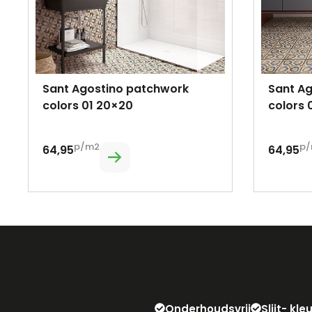
Sant Agostino patchwork
Sant A
colors 01 20×20
colors 
p/m2
p/
64,95
64,95
Onderhoudsvrij
Slijt- kl