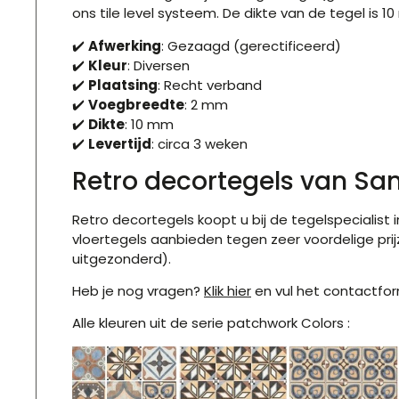
ons
tile level systeem
. De dikte van de tegel is 1
✔️
Afwerking
: Gezaagd (gerectificeerd)
✔️
Kleur
: Diversen
✔️
Plaatsing
: Recht verband
✔️
Voegbreedte
: 2 mm
✔️
Dikte
: 10 mm
✔️
Levertijd
: circa 3 weken
Retro decortegels van San
Retro decortegels koopt u bij de tegelspecialist 
vloertegels aanbieden tegen zeer voordelige pri
uitgezonderd).
Heb je nog vragen?
Klik hier
en vul het contactform
Alle kleuren uit de serie patchwork Colors :