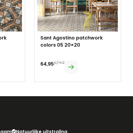
ork
Sant Agostino patchwork
colors 05 20×20
p/m2
64,95
zaam
Natuurlijke uitstraling