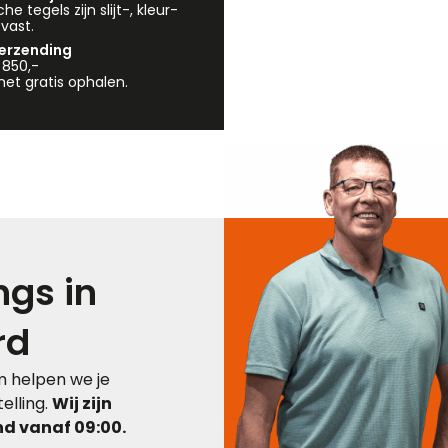
e tegels zijn slijt-, kleur-
vast.
verzending
 850,-
et gratis ophalen.
gs in
rd
 helpen we je
elling.
Wij zijn
d vanaf 09:00.