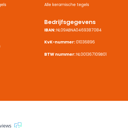
els
Alle keramische tegels
Bedrijfsgegevens
IBAN:
NL09ABNA0469387084
s
KvK-nummer:
01036896
s
BTW nummer:
NL001367109B01
views