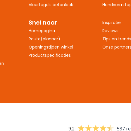
Vloertegels betonlook
Handvorm teg
Snel naar
Inspiratie
Homepagina
Reviews
Route(planner)
Tips en trend
Openingstijden winkel
Onze partner
Productspecificaties
en
9.2
537 re