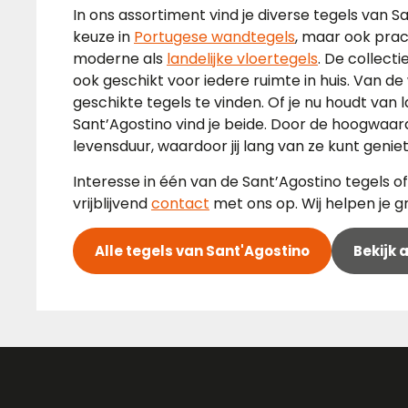
In ons assortiment vind je diverse tegels van 
keuze in
Portugese wandtegels
, maar ook pra
moderne als
landelijke vloertegels
. De collecti
ook geschikt voor iedere ruimte in huis. Van 
geschikte tegels te vinden. Of je nu houdt van 
Sant’Agostino vind je beide. Door de hoogwaar
levensduur, waardoor jij lang van ze kunt genie
Interesse in één van de Sant’Agostino tegels 
vrijblijvend
contact
met ons op. Wij helpen je g
Alle tegels van Sant'Agostino
Bekijk 