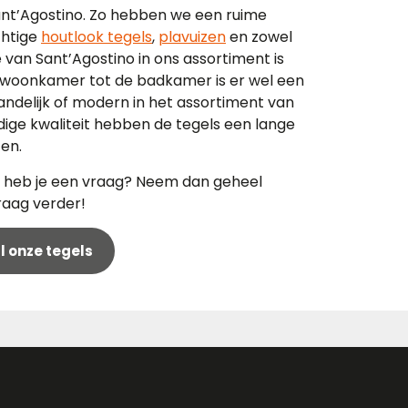
Sant’Agostino. Zo hebben we een ruime
chtige
houtlook tegels
,
plavuizen
en zowel
e van Sant’Agostino in ons assortiment is
de woonkamer tot de badkamer is er wel een
landelijk of modern in het assortiment van
dige kwaliteit hebben de tegels een lange
ten.
of heb je een vraag? Neem dan geheel
raag verder!
al onze tegels