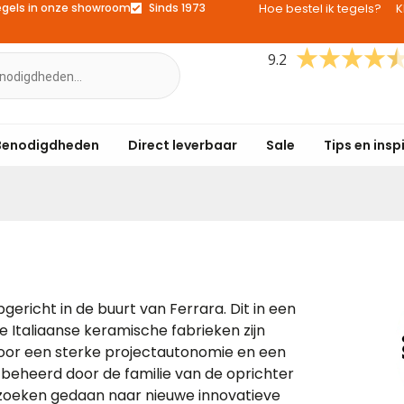
egels in onze showroom
Sinds 1973
Hoe bestel ik tegels?
K
9.2
Benodigdheden
Direct leverbaar
Sale
Tips en insp
gericht in de buurt van Ferrara. Dit in een
 Italiaanse keramische fabrieken zijn
voor een sterke projectautonomie en een
jd beheerd door de familie van de oprichter
erzoeken gedaan naar nieuwe innovatieve