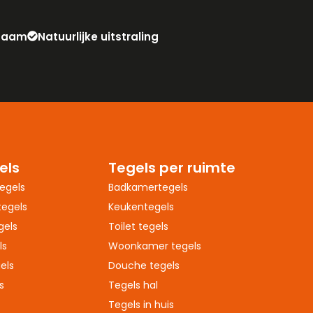
zaam
Natuurlijke uitstraling
els
Tegels per ruimte
egels
Badkamertegels
egels
Keukentegels
gels
Toilet tegels
ls
Woonkamer tegels
els
Douche tegels
s
Tegels hal
Tegels in huis