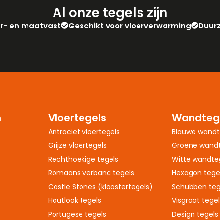
Al onze tegels zijn
eur- en maatvast
Geschikt voor vloerverwarming
Duur
n
Vloertegels
Wandteg
:
Antraciet vloertegels
Blauwe wandt
Grijze vloertegels
Groene wandt
Rechthoekige tegels
Witte wandte
Romaans verband tegels
Hexagon tege
Castle Stones (kloostertegels)
Schubben teg
Houtlook tegels
Visgraat tegel
Portugese tegels
Design tegels