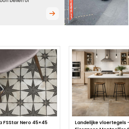
oon bellen of
a FSStar Nero 45×45
Landelijke vloertegels 