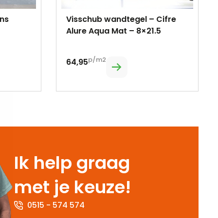
ans
Visschub wandtegel – Cifre
Alure Aqua Mat – 8×21.5
p/m2
64,95
Ik help graag
met je keuze!
0515 - 574 574