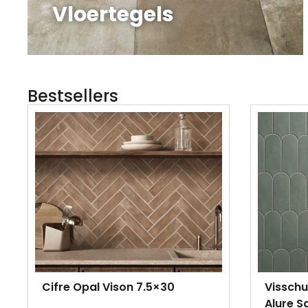
Vloertegels
Bestsellers
Cifre Opal Vison 7.5×30
Visschu
Alure S