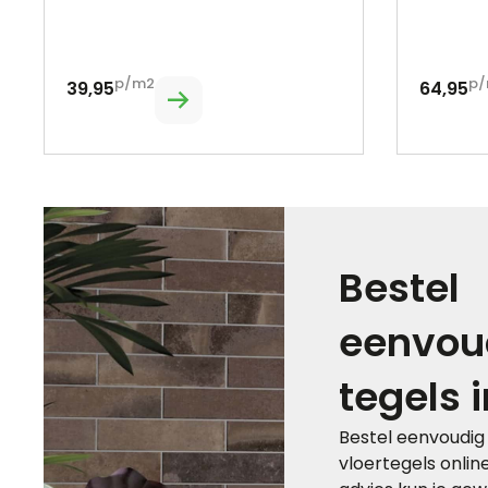
p/m2
p/
39,95
64,95
Bestel
eenvoud
tegels i
Bestel eenvoudig
vloertegels onlin