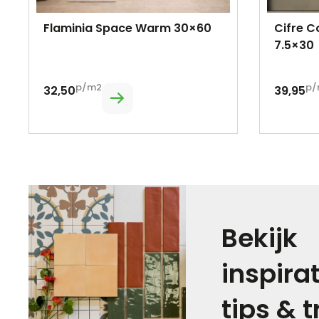
Flaminia Space Warm 30×60
Cifre C
7.5×30
p/m2
p/
32,50
39,95
Bekijk
inspira
tips & 