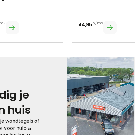
m2
p/m2
44,95
ig je
n huis
 je wandtegels of
e! Voor hulp &