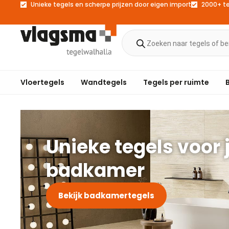
Unieke tegels en scherpe prijzen door eigen import
2000+ t
Vloertegels
Wandtegels
Tegels per ruimte
Unieke tegels voor 
badkamer
Bekijk badkamertegels