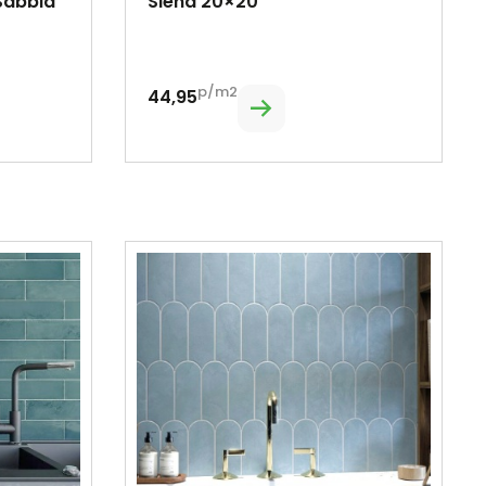
Sabbia
Siena 20×20
p/m2
44,95