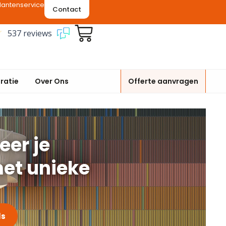
lantenservice
Contact
537 reviews
iratie
Over Ons
Offerte aanvragen
eer je
et unieke
ls