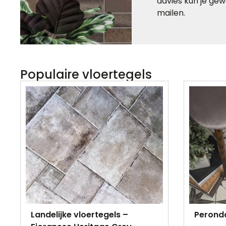
advies kun je gew
mailen.
Populaire vloertegels
Landelijke vloertegels –
Perond