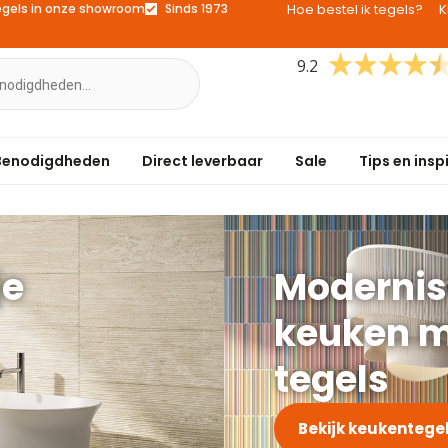
egels in onze showroom
Sinds 1973
Hoe bestel ik tegels?
K
9.2
Benodigdheden
Direct leverbaar
Sale
Tips en insp
je
Modernis
keuken m
tegels
Bekijk keukentege