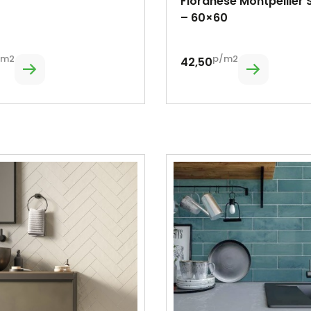
Fioranese Montpellier 
– 60×60
/m2
p/m2
42,50