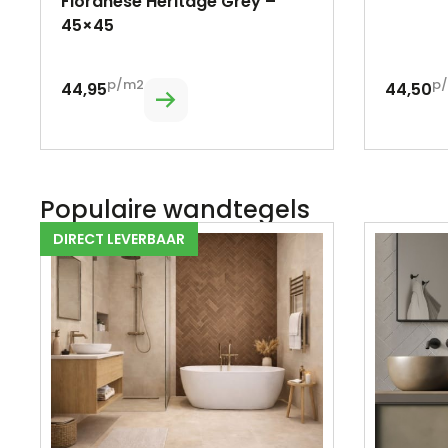
Fioranese Heritage Grey –
45×45
p/m2
p
44,95
44,50
Populaire wandtegels
DIRECT LEVERBAAR