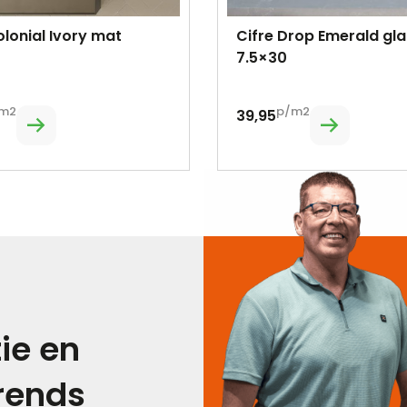
olonial Ivory mat
Cifre Drop Emerald gl
7.5×30
m2
p/m2
39,95
tie en
trends