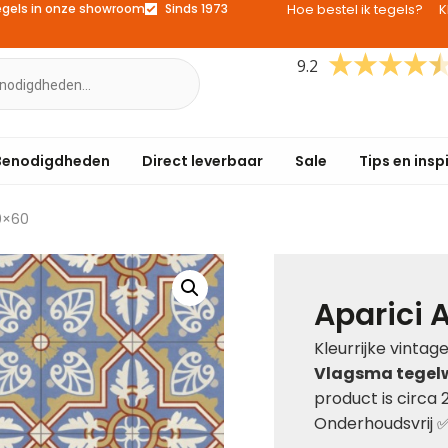
egels in onze showroom
Sinds 1973
Hoe bestel ik tegels?
K
9.2
Benodigdheden
Direct leverbaar
Sale
Tips en insp
60×60
Aparici 
Kleurrijke vintag
Vlagsma tegel
product is circa 
Onderhoudsvrij 