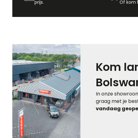
prijs.
Of kom h
Kom lan
Bolswa
In onze showroom
graag met je best
vandaag geopen