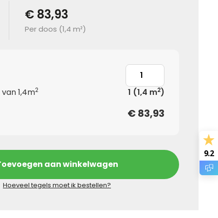
€ 83,93
Per doos (
1,4 m²
)
2
2
 van 1,4m
1
(1,4 m
)
€
83,93
9.2
Toevoegen aan winkelwagen
Hoeveel tegels moet ik bestellen?