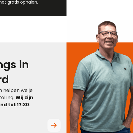
et gratis ophalen.
gs in
rd
 helpen we je
elling.
Wij zijn
d tot 17:30.