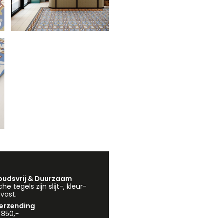
udsvrij & Duurzaam
e tegels zijn slijt-, kleur-
vast.
verzending
 850,-