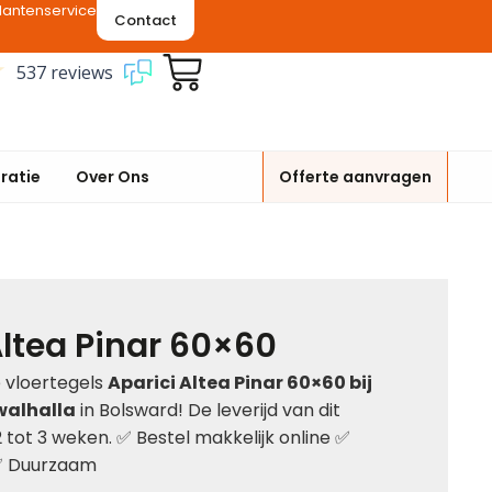
lantenservice
Contact
537 reviews
iratie
Over Ons
Offerte aanvragen
Altea Pinar 60×60
e vloertegels
Aparici Altea Pinar 60×60 bij
walhalla
in Bolsward! De leverijd van dit
2 tot 3 weken. ✅ Bestel makkelijk online ✅
✅ Duurzaam