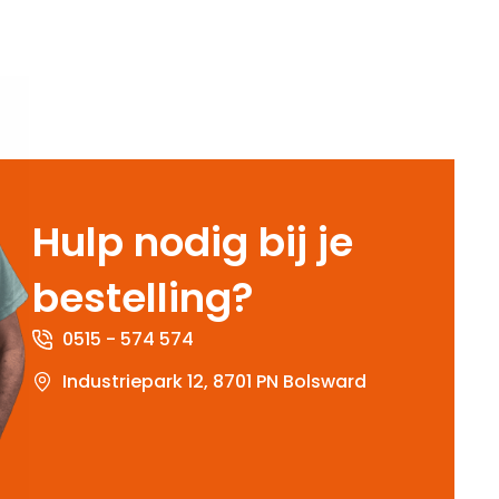
Hulp nodig bij je
bestelling?
0515 - 574 574
Industriepark 12, 8701 PN Bolsward