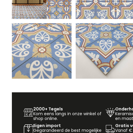
2000+ Tegels
Onderho
Kom eens langs in onze winkel of
Keramisch
shop online.
en maat
Eigen import
Gratis 
Gegarandeerd de best mogelijke
Vanaf €