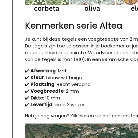
Kenmerken serie Altea
Je kunt bij deze tegels een voegbreedte van 2 m
De tegels zijn toe te passen in je badkamer of ju
meer eenheid in de ruimte. Wij adviseren een lich
van de tegels is mat (R10). In een keramische vloer
✔️
Afwerking
: Mat
✔️
Kleur
: blauw wit beige
✔️
Plaatsing
: Recht verband
✔️
Voegbreedte
: 2 mm
✔️
Dikte
: 10 mm
✔️
Levertijd
: circa 3 weken
Heb je nog vragen?
Klik hier
en vul het contactform