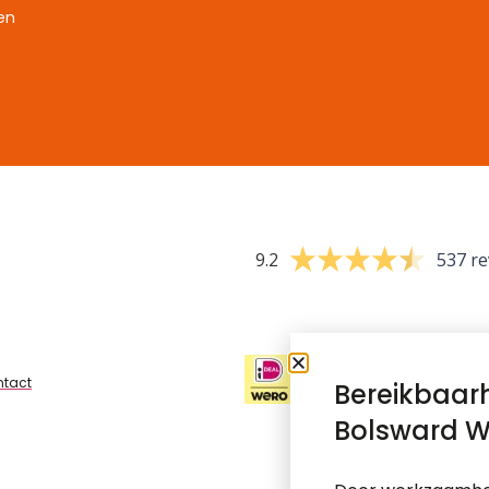
en
9.2
537 re
tact
Bereikbaar
Bolsward W