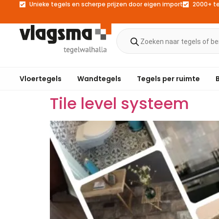
Unieke tegels en scherpe prijzen door eigen import
2000+ t
Vloertegels
Wandtegels
Tegels per ruimte
Tile level systeem