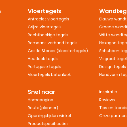
n
Vloertegels
Wandteg
:
Antraciet vloertegels
Blauwe wandt
Grijze vloertegels
Groene wandt
Rechthoekige tegels
Witte wandte
Romaans verband tegels
Hexagon tege
Castle Stones (kloostertegels)
Schubben teg
Houtlook tegels
Visgraat tegel
Portugese tegels
Design tegels
Vloertegels betonlook
Handvorm teg
Snel naar
Inspiratie
Homepagina
Reviews
Route(planner)
Tips en trend
Openingstijden winkel
Onze partner
Productspecificaties