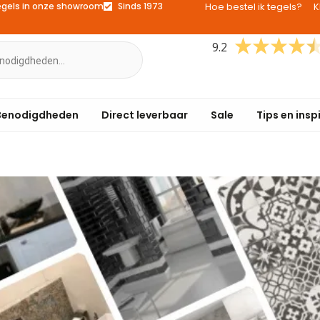
egels in onze showroom
Sinds 1973
Hoe bestel ik tegels?
K
9.2
Benodigdheden
Direct leverbaar
Sale
Tips en insp