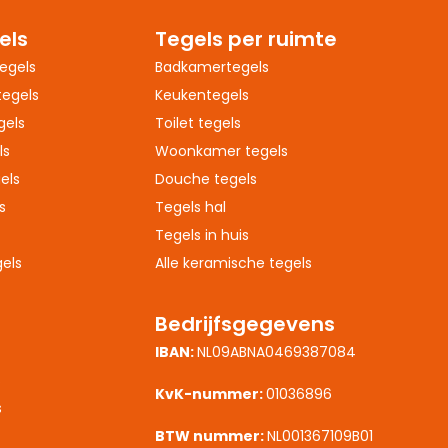
els
Tegels per ruimte
egels
Badkamertegels
egels
Keukentegels
gels
Toilet tegels
ls
Woonkamer tegels
els
Douche tegels
s
Tegels hal
Tegels in huis
els
Alle keramische tegels
Bedrijfsgegevens
IBAN:
NL09ABNA0469387084
s
KvK-nummer:
01036896
s
BTW nummer:
NL001367109B01