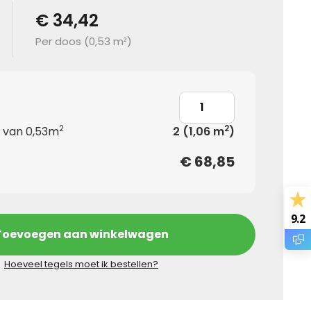
€ 34,42
Per doos (
0,53 m²
)
2
2
 van 0,53m
2
(1,06 m
)
€
68,85
9.2
Toevoegen aan winkelwagen
Hoeveel tegels moet ik bestellen?