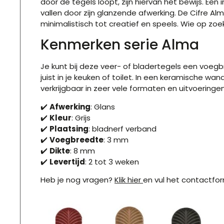
door de tegels loopt, zijn hiervan het bewijs. E
vallen door zijn glanzende afwerking. De Cifre Al
minimalistisch tot creatief en speels. Wie op zo
Kenmerken serie Alma
Je kunt bij deze veer- of bladertegels een voeg
juist in je keuken of toilet. In een keramische wan
verkrijgbaar in zeer vele formaten en uitvoeringen
✔️
Afwerking
: Glans
✔️
Kleur
: Grijs
✔️
Plaatsing
: bladnerf verband
✔️
Voegbreedte
: 3 mm
✔️
Dikte
: 8 mm
✔️
Levertijd
: 2 tot 3 weken
Heb je nog vragen?
Klik hier
en vul het contactform