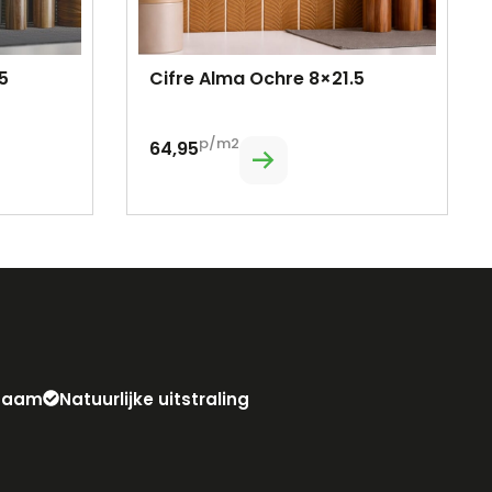
5
Cifre Alma Ochre 8×21.5
p/m2
64,95
zaam
Natuurlijke uitstraling