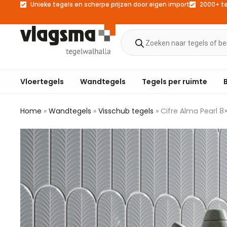
Unieke tegels en scherpe prijzen door eigen import
2000+ t
Vloertegels
Wandtegels
Tegels per ruimte
Home
»
Wandtegels
»
Visschub tegels
»
Cifre Alma Pearl 8×