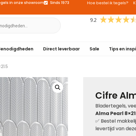
egels in onze showroom
Sinds 1973
Hoe bestel ik tegels?
K
9.2
Benodigdheden
Direct leverbaar
Sale
Tips en insp
21.5
Cifre Al
Bladertegels, v
Alma Pearl 8×21
✅ Bestel makkeli
levertijd van deze