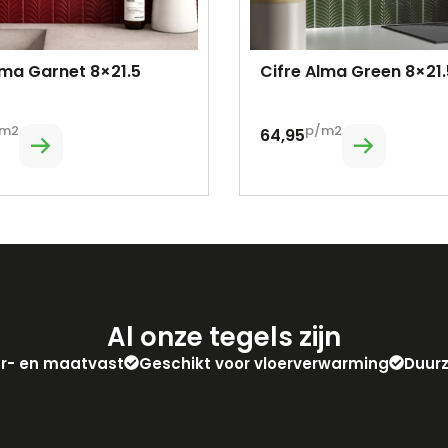
lma Garnet 8×21.5
Cifre Alma Green 8×21.
m2
p/m2
64,95
Al onze tegels zijn
eur- en maatvast
Geschikt voor vloerverwarming
Duur