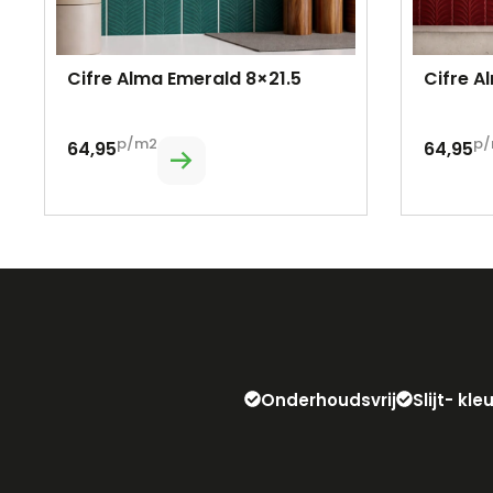
Cifre Alma Emerald 8×21.5
Cifre A
p/m2
p/
64,95
64,95
Onderhoudsvrij
Slijt- kl