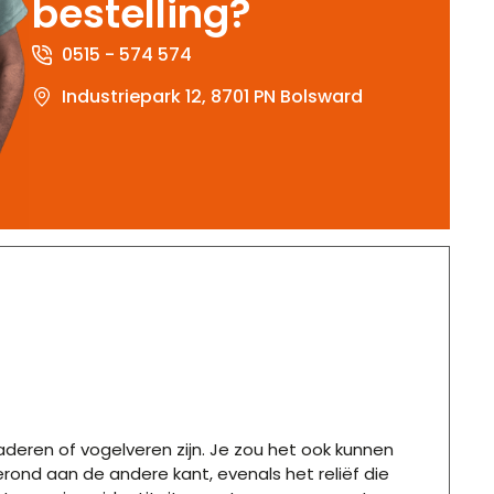
bestelling?
0515 - 574 574
Industriepark 12, 8701 PN Bolsward
aderen of vogelveren zijn. Je zou het ook kunnen
ond aan de andere kant, evenals het reliëf die