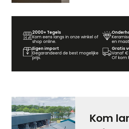
2000+ Tegels
Onderho
Kom eens langs in onze winkel of
Keramisch
shop online.
en maat
Eigen import
Gratis 
Gegarandeerd de best mogelijke
Vanaf €
prijs.
Of kom h
Kom lan