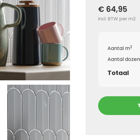
€ 64,95
incl. BTW per m2
2
Aantal m
Aantal dozen
Totaal