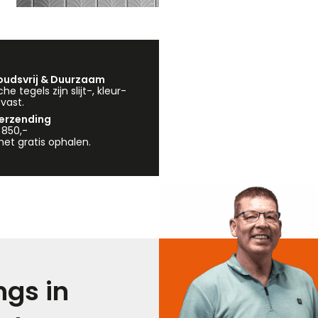
udsvrij & Duurzaam
e tegels zijn slijt-, kleur-
vast.
verzending
 850,-
et gratis ophalen.
gs in