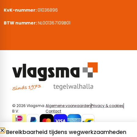
KvK-nummer:
01036896
BTW nummer:
NL001367109B01
© 2026 Vlagsma
Algemene voorwaarden
Privacy & cookies
B.V.
Contact
Bereikbaarheid tijdens wegwerkzaamheden