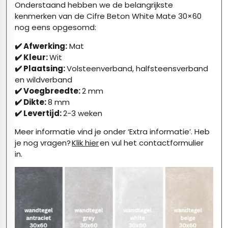
Onderstaand hebben we de belangrijkste
kenmerken van de Cifre Beton White Mate 30×60
nog eens opgesomd:
✔️ Afwerking:
Mat
✔️ Kleur:
Wit
✔️ Plaatsing:
Volsteenverband, halfsteensverband
en wildverband
✔️ Voegbreedte:
2 mm
✔️ Dikte:
8 mm
✔️ Levertijd:
2-3 weken
Meer informatie vind je onder ‘Extra informatie’. Heb
je nog vragen?
Klik hier
en vul het contactformulier
in.