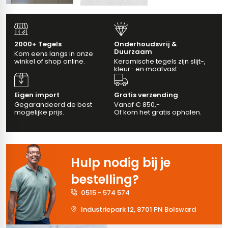
erband (multiformato)
dtegels
vloertegels
2000+ Tegels
Onderhoudsvrij &
Duurzaam
Kom eens langs in onze
winkel of shop online.
Keramische tegels zijn slijt-,
m 33 x 33 cm
kleur- en maatvast.
ndtegels
m
Eigen import
Gratis verzending
Gegarandeerd de best
Vanaf € 850,-
mogelijke prijs.
Of kom het gratis ophalen.
ndtegels
egels
tegels
Hulp nodig bij je
oertegels
bestelling?
wandtegels
0515 - 574 574
dtegels
Industriepark 12, 8701 PN Bolsward
ndtegels
vloertegels