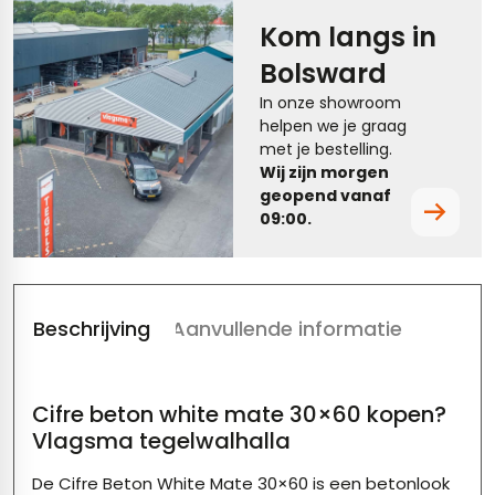
Kom langs in
tegels
rtegels
Bolsward
tegels
vloertegels
In onze showroom
helpen we je graag
tegels
rtegels
met je bestelling.
Wij zijn morgen
ndtegels
oertegels
geopend vanaf
09:00.
rtegels
ertegels
Beschrijving
Aanvullende informatie
Cifre beton white mate 30×60 kopen?
Vlagsma tegelwalhalla
De Cifre Beton White Mate 30×60 is een
betonlook