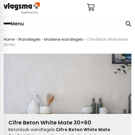
Menu
Home
»
Wandtegels
»
Moderne wandtegels
»
Cifre Beton White Mate
e
en
els
gels
30×60
imers
E
s badkamer
ls badkamer
onderhoud
 (tot €25)
 bijkeuken
s hal
ap
s keuken
s keuken
 hal
s toilet
 toilet
ls woonkamer
Cifre Beton White Mate 30×60
Betonlook wandtegels
Cifre Beton White Mate
egels
egels
digdheden