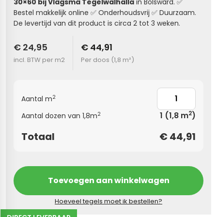
30×60
bij
Vlagsma
Tegelwalhalla
in Bolsward.
✅
Bestel makkelijk online
✅
Onderhoudsvrij
✅
Duurzaam.
s
De levertijd van dit product is circa 2 tot 3 weken.
els
nes (kloostertegels)
€ 24,95
€ 44,91
incl. BTW per m2
Per doos (
1,8 m²
)
tegels
Terrazzo tegels
 wandtegels
egels
2
Aantal m
andtegels
 vloertegels
2
1
(1,8 m
)
2
Aantal dozen van 1,8m
n wandtegels
egels
Totaal
€
44,91
 wandtegels
loertegels
s
s betonlook
Toevoegen aan winkelwagen
s marmerlook
vloertegels
Hoeveel tegels moet ik bestellen?
r tegels
 tegels