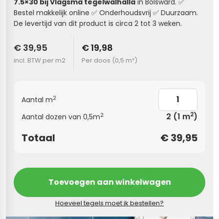
7.5×30 bij Vlagsma tegelwalhalla
in Bolsward. ✅
Bestel makkelijk online ✅ Onderhoudsvrij ✅ Duurzaam.
s
De levertijd van dit product is circa 2 tot 3 weken.
els
nes (kloostertegels)
€ 39,95
€ 19,98
incl. BTW per m2
Per doos (
0,5 m²
)
tegels
Terrazzo tegels
 wandtegels
egels
2
Aantal m
andtegels
 vloertegels
2
2
(1 m
)
2
Aantal dozen van 0,5m
n wandtegels
egels
Totaal
€
39,95
 wandtegels
loertegels
s
s betonlook
Toevoegen aan winkelwagen
s marmerlook
vloertegels
Hoeveel tegels moet ik bestellen?
r tegels
 tegels