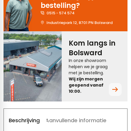
bestelling?
tegels
rtegels
0515 - 574 574
tegels
vloertegels
Industriepark 12, 8701 PN Bolsward
tegels
rtegels
Kom langs in
ndtegels
oertegels
Bolsward
rtegels
In onze showroom
helpen we je graag
ertegels
met je bestelling.
Wij zijn morgen
geopend vanaf
10:00.
Beschrijving
Aanvullende informatie