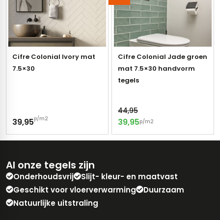
Cifre Colonial Ivory mat
Cifre Colonial Jade groen
7.5×30
mat 7.5×30 handvorm
tegels
44,95
p/m2
39,95
39,95
p/m2
Al onze tegels zijn
Onderhoudsvrij
Slijt- kleur- en maatvast
Geschikt voor vloerverwarming
Duurzaam
Natuurlijke uitstraling