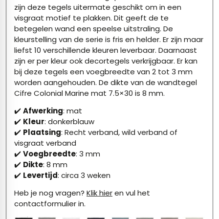
zijn deze tegels uitermate geschikt om in een
visgraat motief te plakken. Dit geeft de te
betegelen wand een speelse uitstraling. De
kleurstelling van de serie is fris en helder. Er zijn maar
liefst 10 verschillende kleuren leverbaar. Daarnaast
zijn er per kleur ook decortegels verkrijgbaar. Er kan
bij deze tegels een voegbreedte van 2 tot 3 mm
worden aangehouden. De dikte van de wandtegel
Cifre Colonial Marine mat 7.5×30 is 8 mm.
✔️
Afwerking
: mat
✔️
Kleur
: donkerblauw
✔️
Plaatsing
: Recht verband, wild verband of
visgraat verband
✔️
Voegbreedte
: 3 mm
✔️
Dikte
: 8 mm
✔️
Levertijd
: circa 3 weken
Heb je nog vragen?
Klik hier
en vul het
contactformulier in.