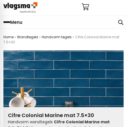
Menu
Home
»
Wandtegels
»
Handvorm tegels
»
Cifre Colonial Marine mat
e
en
els
gels
7.5×30
imers
E
s badkamer
ls badkamer
onderhoud
 (tot €25)
 bijkeuken
s hal
ap
s keuken
s keuken
 hal
s toilet
 toilet
ls woonkamer
Cifre Colonial Marine mat 7.5×30
Handvorm wandtegels
Cifre Colonial Marine mat
egels
egels
digdheden