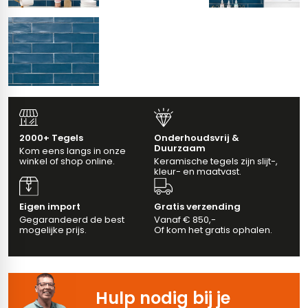
erband (multiformato)
dtegels
vloertegels
m 33 x 33 cm
ndtegels
m
2000+ Tegels
Onderhoudsvrij &
Duurzaam
Kom eens langs in onze
winkel of shop online.
Keramische tegels zijn slijt-,
kleur- en maatvast.
ndtegels
Eigen import
Gratis verzending
egels
tegels
Gegarandeerd de best
Vanaf € 850,-
mogelijke prijs.
Of kom het gratis ophalen.
oertegels
wandtegels
dtegels
Hulp nodig bij je
ndtegels
vloertegels