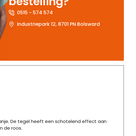
bestelling?
0515 - 574 574
Industriepark 12, 8701 PN Bolsward
panje. De tegel heeft een schotelend effect aan
n de roos.