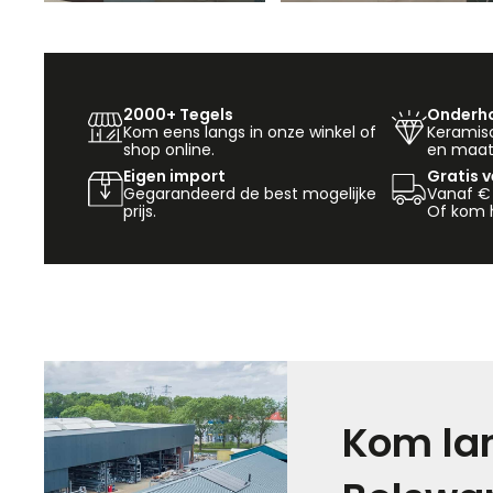
2000+ Tegels
Onderho
Kom eens langs in onze winkel of
Keramisch
shop online.
en maat
Eigen import
Gratis 
Gegarandeerd de best mogelijke
Vanaf €
prijs.
Of kom h
Kom lan