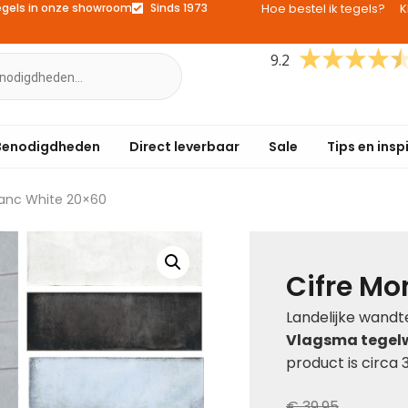
egels in onze showroom
Sinds 1973
Hoe bestel ik tegels?
K
9.2
Benodigdheden
Direct leverbaar
Sale
Tips en insp
lanc White 20×60
Cifre Mo
Landelijke wand
Vlagsma tegel
product is circa 
€ 39,95