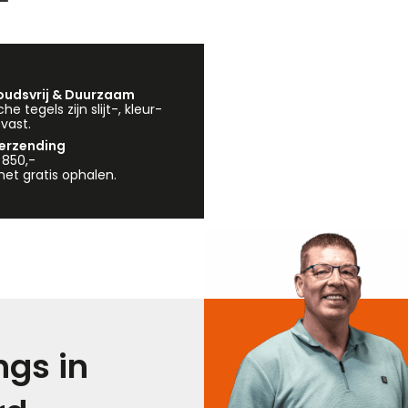
udsvrij & Duurzaam
e tegels zijn slijt-, kleur-
vast.
verzending
 850,-
et gratis ophalen.
gs in