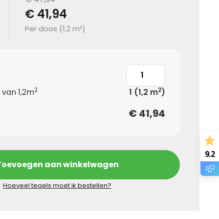
€ 41,94
Per doos (
1,2 m²
)
2
2
 van 1,2m
1
(1,2 m
)
€
41,94
9.2
Toevoegen aan winkelwagen
Hoeveel tegels moet ik bestellen?