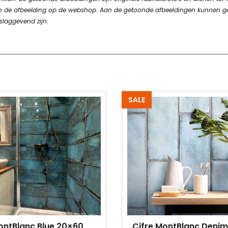
n van de afbeelding op de webshop. Aan de getoonde afbeeldingen kunnen 
slaggevend zijn.
SALE
ontBlanc Blue 20×60
Cifre MontBlanc Deni