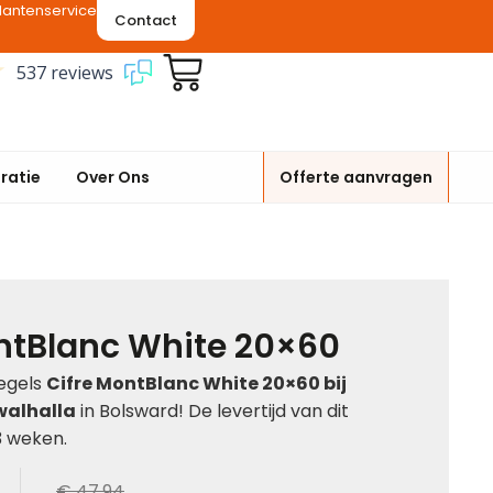
lantenservice
Contact
537 reviews
iratie
Over Ons
Offerte aanvragen
ntBlanc White 20×60
tegels
Cifre MontBlanc White 20×60 bij
walhalla
in Bolsward! De levertijd van dit
3 weken.
€ 47,94