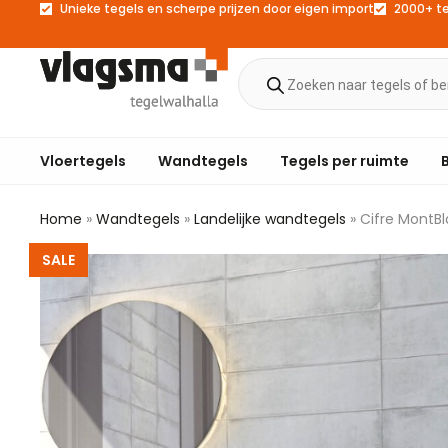
Unieke tegels en scherpe prijzen door eigen import
2000+ t
Vloertegels
Wandtegels
Tegels per ruimte
Home
»
Wandtegels
»
Landelijke wandtegels
»
Cifre MontB
SALE