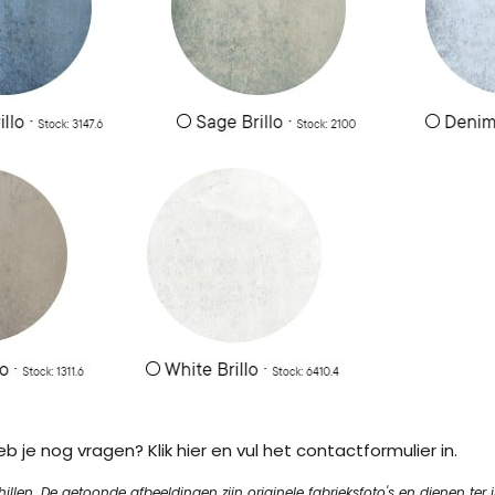
 Heb je nog vragen?
Klik hier
en vul het contactformulier in.
en. De getoonde afbeeldingen zijn originele fabrieksfoto's en dienen ter in