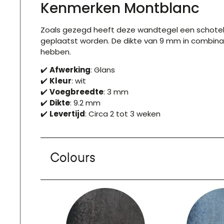
Kenmerken Montblanc
Zoals gezegd heeft deze wandtegel een schotel
geplaatst worden. De dikte van 9 mm in combinat
hebben.
✔️
Afwerking
: Glans
✔️
Kleur
: wit
✔️
Voegbreedte
: 3 mm
✔️
Dikte
: 9.2 mm
✔️
Levertijd
: Circa 2 tot 3 weken