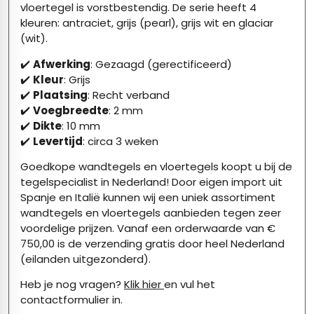
vloertegel is vorstbestendig. De serie heeft 4
kleuren: antraciet, grijs (pearl), grijs wit en glaciar
(wit).
✔️
Afwerking
: Gezaagd (gerectificeerd)
✔️
Kleur
: Grijs
✔️
Plaatsing
: Recht verband
✔️
Voegbreedte
: 2 mm
✔️
Dikte
: 10 mm
✔️
Levertijd
: circa 3 weken
Goedkope wandtegels en vloertegels koopt u bij de
tegelspecialist in Nederland! Door eigen import uit
Spanje en Italië kunnen wij een uniek assortiment
wandtegels en vloertegels aanbieden tegen zeer
voordelige prijzen. Vanaf een orderwaarde van €
750,00 is de verzending gratis door heel Nederland
(eilanden uitgezonderd).
Heb je nog vragen?
Klik hier
en vul het
contactformulier in.