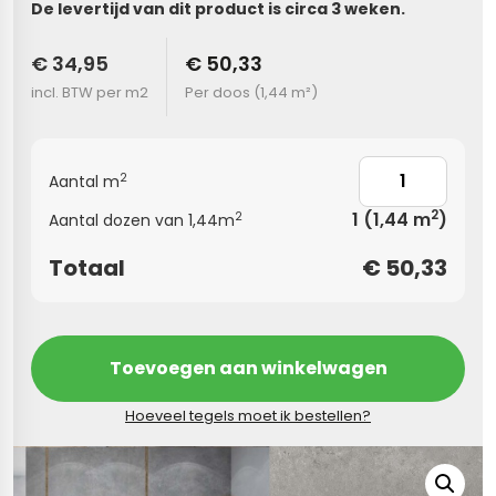
De levertijd van dit product is circa 3 weken.
s
€ 34,95
€ 50,33
incl. BTW per m2
Per doos (
1,44 m²
)
els
nes (kloostertegels)
tegels
Terrazzo tegels
2
Aantal m
 wandtegels
egels
2
1
(1,44 m
)
2
Aantal dozen van 1,44m
andtegels
 vloertegels
Totaal
€
50,33
n wandtegels
egels
 wandtegels
loertegels
Toevoegen aan winkelwagen
s
s betonlook
Hoeveel tegels moet ik bestellen?
s marmerlook
vloertegels
r tegels
 tegels