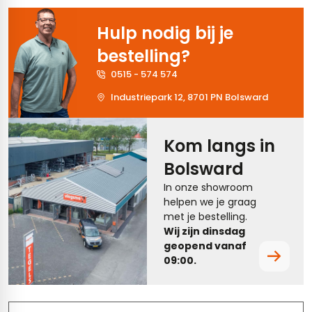
tegels
rtegels
Hulp nodig bij je
tegels
vloertegels
bestelling?
0515 - 574 574
tegels
rtegels
Industriepark 12, 8701 PN Bolsward
ndtegels
oertegels
rtegels
Kom langs in
Bolsward
ertegels
In onze showroom
helpen we je graag
met je bestelling.
Wij zijn dinsdag
geopend vanaf
09:00.