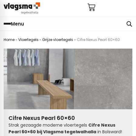
Menu
Home
»
Vloertegels
»
Grijze vloertegels
»
Cifre Nexus Pearl 60×60
e
en
els
gels
imers
E
s badkamer
ls badkamer
onderhoud
 (tot €25)
 bijkeuken
s hal
ap
s keuken
s keuken
 hal
s toilet
Cifre Nexus Pearl 60×60
 toilet
ls woonkamer
Strak gezaagde moderne vloertegels
Cifre Nexus
Pearl 60×60 bij Vlagsma tegelwalhalla
in Bolsward!
egels
egels
digdheden