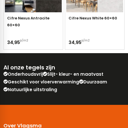
Cifre Nexus Antracite
Cifre Nexus White 60×60
60×60
p/m2
p/m2
34,95
34,95
Al onze tegels zijn
Onderhoudsvrij
Slijt- kleur- en maatvast
Geschikt voor vloerverwarming
Duurzaam
Natuurlijke uitstraling
Over Vlagsma