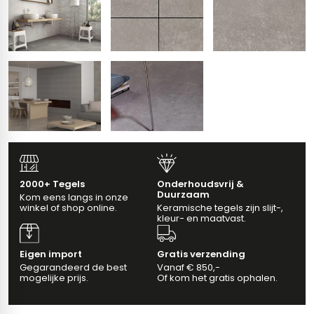
erband (multiformato)
dtegels
vloertegels
m 33 x 33 cm
ndtegels
m
2000+ Tegels
Onderhoudsvrij &
ndtegels
Duurzaam
Kom eens langs in onze
winkel of shop online.
Keramische tegels zijn slijt-,
egels
tegels
kleur- en maatvast.
oertegels
wandtegels
Eigen import
Gratis verzending
Gegarandeerd de best
Vanaf € 850,-
dtegels
mogelijke prijs.
Of kom het gratis ophalen.
ndtegels
vloertegels