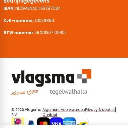
Bedrijfsgegevens
IBAN:
NL09ABNA0469387084
KvK-nummer:
01036896
BTW nummer:
NL001367109B01
© 2026 Vlagsma
Algemene voorwaarden
Privacy & cookies
B.V.
Contact