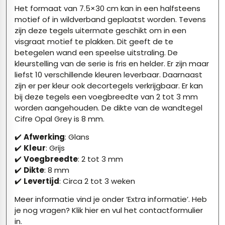
Het formaat van 7.5×30 cm kan in een halfsteens
motief of in wildverband geplaatst worden. Tevens
zijn deze tegels uitermate geschikt om in een
visgraat motief te plakken. Dit geeft de te
betegelen wand een speelse uitstraling. De
kleurstelling van de serie is fris en helder. Er zijn maar
liefst 10 verschillende kleuren leverbaar. Daarnaast
zijn er per kleur ook decortegels verkrijgbaar. Er kan
bij deze tegels een voegbreedte van 2 tot 3 mm
worden aangehouden. De dikte van de wandtegel
Cifre Opal Grey is 8 mm.
✔️
Afwerking
: Glans
✔️
Kleur
: Grijs
✔️
Voegbreedte
: 2 tot 3 mm
✔️
Dikte
: 8 mm
✔️
Levertijd
: Circa 2 tot 3 weken
Meer informatie vind je onder ‘Extra informatie’. Heb
je nog vragen?
Klik hier
en vul het contactformulier
in.