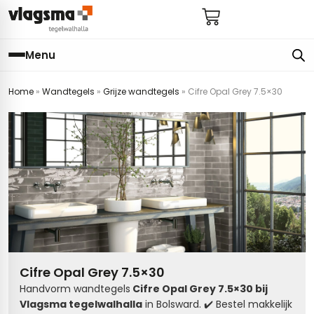
Menu
Home
»
Wandtegels
»
Grijze wandtegels
»
Cifre Opal Grey 7.5×30
e
en
els
gels
imers
E
s badkamer
ls badkamer
onderhoud
 (tot €25)
 bijkeuken
s hal
ap
s keuken
s keuken
 hal
s toilet
Cifre Opal Grey 7.5×30
 toilet
ls woonkamer
Handvorm wandtegels
Cifre Opal Grey 7.5×30 bij
Vlagsma tegelwalhalla
in Bolsward. ✔️ Bestel makkelijk
egels
egels
digdheden