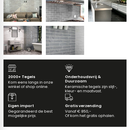
vloertegels
m 33 x 33 cm
ndtegels
m
ndtegels
egels
2000+ Tegels
Onderhoudsvrij &
tegels
Duurzaam
Kom eens langs in onze
winkel of shop online.
Keramische tegels zijn slijt-,
oertegels
wandtegels
kleur- en maatvast.
dtegels
Eigen import
Gratis verzending
Gegarandeerd de best
Vanaf € 850,-
ndtegels
vloertegels
mogelijke prijs.
Of kom het gratis ophalen.
tegels
rtegels