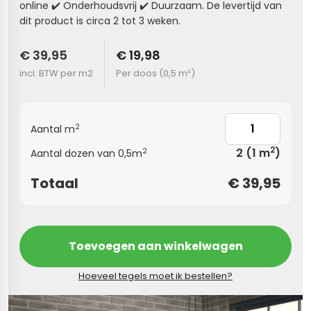
online ✔️ Onderhoudsvrij ✔️ Duurzaam. De levertijd van
dit product is circa 2 tot 3 weken.
s
€ 39,95
€ 19,98
els
nes (kloostertegels)
incl. BTW per m2
Per doos (
0,5 m²
)
tegels
Terrazzo tegels
 wandtegels
egels
2
Aantal m
andtegels
 vloertegels
2
2
(1 m
)
2
Aantal dozen van 0,5m
 wandtegels
egels
Totaal
€
39,95
s betonlook
loertegels
s
s marmerlook
Toevoegen aan winkelwagen
r tegels
vloertegels
Hoeveel tegels moet ik bestellen?
gels
 tegels