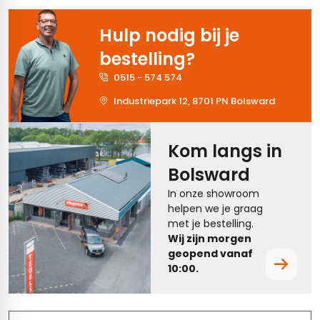
tegels
vloertegels
Hulp nodig bij je
tegels
rtegels
bestelling?
0515 - 574 574
ndtegels
oertegels
Industriepark 12, 8701 PN Bolsward
rtegels
ertegels
Kom langs in
Bolsward
In onze showroom
helpen we je graag
met je bestelling.
Wij zijn morgen
geopend vanaf
10:00.