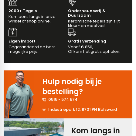
vloertegels
2000+ Tegels
Onderhoudsvrij &
Duurzaam
Kom eens langs in onze
winkel of shop online.
Keramische tegels zijn slijt-,
kleur- en maatvast.
m 33 x 33 cm
ndtegels
m
Eigen import
Gratis verzending
Gegarandeerd de best
Vanaf € 850,-
mogelijke prijs.
Of kom het gratis ophalen.
ndtegels
egels
Hulp nodig bij je
tegels
bestelling?
oertegels
wandtegels
0515 - 574 574
dtegels
Industriepark 12, 8701 PN Bolsward
ndtegels
vloertegels
Kom langs in
tegels
rtegels