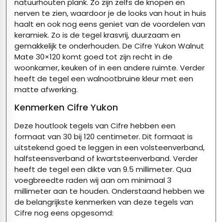
natuurhouten plank. Zo zijn zelfs de knopen en
nerven te zien, waardoor je de looks van hout in huis
haalt en ook nog eens geniet van de voordelen van
keramiek. Zo is de tegel krasvrij, duurzaam en
gemakkelijk te onderhouden. De
Cifre
Yukon
Walnut
Mate 30×120 komt goed tot zijn recht in de
woonkamer, keuken of in een andere ruimte. Verder
heeft de tegel een walnootbruine kleur met een
matte afwerking.
Kenmerken
Cifre
Yukon
Deze houtlook tegels van
Cifre
hebben
een
formaat van 30 bij 120 centimeter. Dit formaat is
uitstekend goed te leggen in een volsteenverband,
halfsteensverband of kwartsteenverband. Verder
heeft de tegel een dikte van 9.5 millimeter. Qua
voegbreedte raden wij aan om minimaal 3
millimeter aan te houden. Onderstaand hebben we
de belangrijkste kenmerken van deze tegels van
Cifre
n
og eens opgesomd: