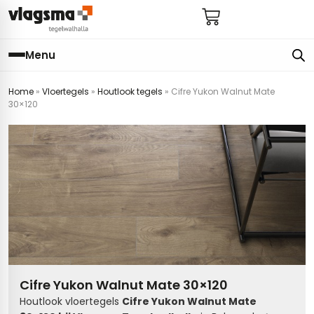
Menu
Home
»
Vloertegels
»
Houtlook tegels
»
Cifre Yukon Walnut Mate
e
en
els
gels
30×120
imers
E
s badkamer
ls badkamer
onderhoud
 (tot €25)
 bijkeuken
s hal
ap
s keuken
s keuken
 hal
s toilet
 toilet
ls woonkamer
Cifre Yukon Walnut Mate 30×120
Houtlook vloertegels
Cifre
Yukon Walnut Mate
egels
egels
digdheden