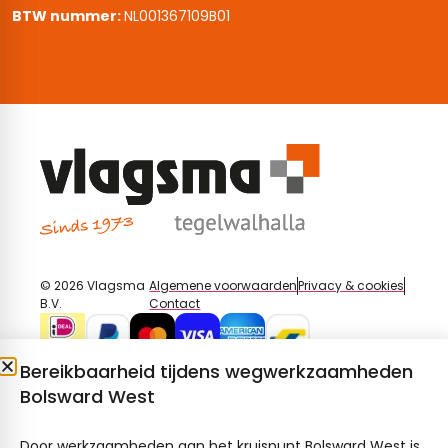
BTW nummer:
NL001367109B01
© 2026 Vlagsma
Algemene voorwaarden
Privacy & cookies
B.V.
Contact
Bereikbaarheid tijdens wegwerkzaamheden
Bolsward West
Door werkzaamheden aan het kruispunt Bolsward West is