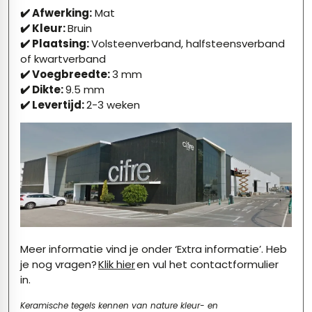
✔️ Afwerking:
Mat
✔️ Kleur:
Bruin
✔️ Plaatsing:
V
olsteenverband, halfsteensverband
of kwartverband
✔️ Voegbreedte:
3
mm
✔️ Dikte:
9.5
mm
✔️ Levertijd:
2-3 weken
Meer informatie vind je onder ‘Extra informatie’. Heb
je nog vragen?
Klik hier
en vul het contactformulier
in.
Keramische tegels kennen van nature kleur- en