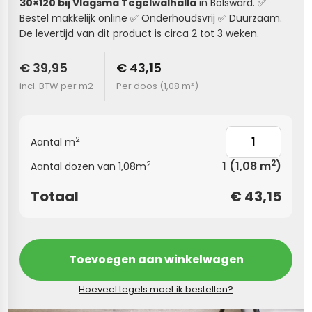
30×120
bij
Vlagsma
Tegelwalhalla
in Bolsward.
✅
Bestel makkelijk online
✅
Onderhoudsvrij
✅
Duurzaam.
s
De levertijd van dit product is circa 2 tot 3 weken.
els
nes (kloostertegels)
€ 39,95
€ 43,15
incl. BTW per m2
Per doos (
1,08 m²
)
tegels
Terrazzo tegels
 wandtegels
egels
2
Aantal m
andtegels
 vloertegels
2
1
(1,08 m
)
2
Aantal dozen van 1,08m
 wandtegels
egels
Totaal
€
43,15
s betonlook
loertegels
s
s marmerlook
Toevoegen aan winkelwagen
r tegels
vloertegels
Hoeveel tegels moet ik bestellen?
gels
 tegels