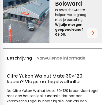
Bolsward
tegels
vloertegels
In onze showroom
helpen we je graag
tegels
rtegels
met je bestelling.
Wij zijn morgen
ndtegels
oertegels
geopend vanaf
09:00.
rtegels
ertegels
Beschrijving
Aanvullende informatie
Cifre
Yukon
Walnut
Mate 30×120
kopen?
Vlagsma
tegelwalhalla
De
Cifre
Yukon
Walnut
Mate 30×120 is een
vloertegel
met een houten look. Ondanks dat het een
keramische tegel is, heeft hij alle look van een