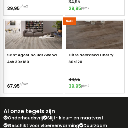
34,95
p/m2
39,95
29,95
p/m2
SALE
Sant Agostino Barkwood
Cifre Nebraska Cherry
Ash 30×180
30×120
44,95
p/m2
67,95
39,95
p/m2
Al onze tegels zijn
Onderhoudsvrij
Slijt- kleur- en maatvast
Geschikt voor vloerverwarming
Duurzaam