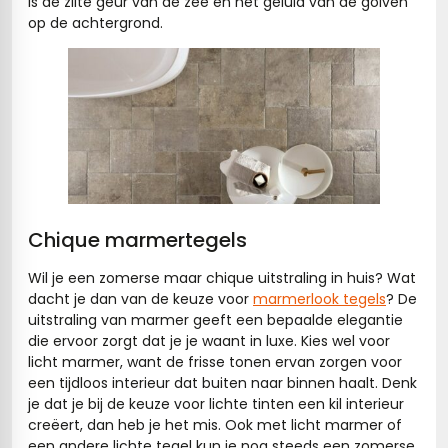
is de zilte geur van de zee en het geluid van de golven
op de achtergrond.
Chique marmertegels
Wil je een zomerse maar chique uitstraling in huis? Wat
dacht je dan van de keuze voor
marmerlook tegels
? De
uitstraling van marmer geeft een bepaalde elegantie
die ervoor zorgt dat je je waant in luxe. Kies wel voor
licht marmer, want de frisse tonen ervan zorgen voor
een tijdloos interieur dat buiten naar binnen haalt. Denk
je dat je bij de keuze voor lichte tinten een kil interieur
creëert, dan heb je het mis. Ook met licht marmer of
een andere lichte tegel kun je nog steeds een zomerse