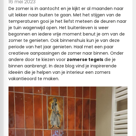
16 mei 2023
De zomer is in aantocht en je kijkt er al maanden naar
s
uit lekker naar buiten te gaan. Met het stijgen van de
temperaturen gooi je het liefst meteen de deuren naar
els
nes (kloostertegels)
je tuin wagenwijd open. Het buitenleven is weer
begonnen en iedere vrije moment benut je om van de
tegels
Terrazzo tegels
zomer te genieten. Ook binnenshuis kun je van deze
periode van het jaar genieten. Haal met een paar
 wandtegels
egels
creatieve aanpassingen de zomer naar binnen. Onder
andere door te kiezen voor
zomerse tegels
die je
andtegels
 vloertegels
binnen aanbrengt. In deze blog vind je inspirerende
ideeën die je helpen van je interieur een zomers
n wandtegels
egels
vakantieoord te maken.
 wandtegels
loertegels
s
s betonlook
s marmerlook
vloertegels
r tegels
 tegels