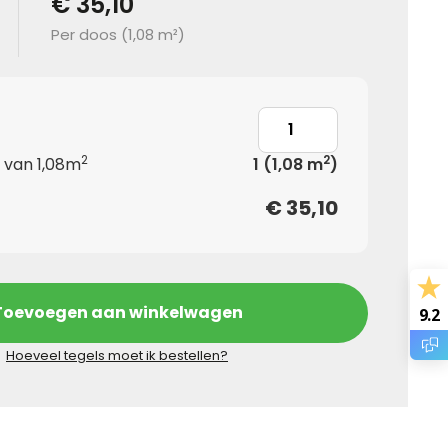
€ 35,10
Per doos (
1,08 m²
)
2
2
 van 1,08m
1
(1,08 m
)
€
35,10
Toevoegen aan winkelwagen
9.2
Hoeveel tegels moet ik bestellen?