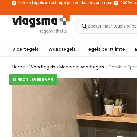
Unieke tegels en scherpe prijzen door eigen import
2000+ t
Vloertegels
Wandtegels
Tegels per ruimte
Home
»
Wandtegels
»
Moderne wandtegels
»
Flaminia Spa
DIRECT LEVERBAAR