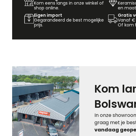
Kom eens langs in onze winkel of
Keramisch
shop online.
en maat
Eigen import
Gratis 
Gegarandeerd de best mogelijke
Vanaf €
prijs.
Of kom h
Kom lan
Bolswa
In onze showroom
graag met je best
vandaag geopen