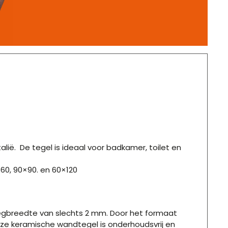
Italië. De tegel is ideaal voor badkamer, toilet en
×60, 90×90. en 60×120
egbreedte van slechts 2 mm. Door het formaat
Deze keramische wandtegel is onderhoudsvrij en