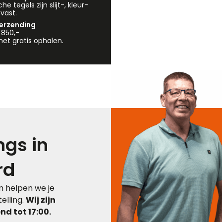
e tegels zijn slijt-, kleur-
vast.
verzending
 850,-
et gratis ophalen.
gs in
rd
 helpen we je
elling.
Wij zijn
d tot 17:00.