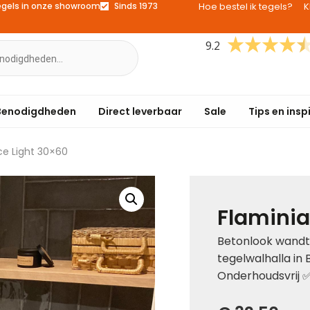
egels in onze showroom
Sinds 1973
Hoe bestel ik tegels?
K
9.2
Benodigdheden
Direct leverbaar
Sale
Tips en insp
ce Light 30×60
Flaminia
Betonlook wandte
tegelwalhalla in 
Onderhoudsvrij