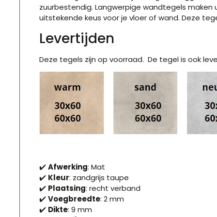
zuurbestendig. Langwerpige wandtegels maken uw r
uitstekende keus voor je vloer of wand. Deze teg
Levertijden
Deze tegels zijn op voorraad. De tegel is ook lever
✔️
Afwerking
: Mat
✔️
Kleur
: zandgrijs taupe
✔️
Plaatsing
: recht verband
✔️
Voegbreedte
: 2 mm
✔️
Dikte
: 9 mm