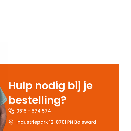
Hulp nodig bij je
bestelling?
0515 - 574 574
Industriepark 12, 8701 PN Bolsward