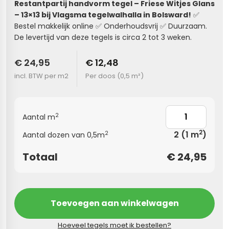
Restantpartij handvorm tegel – Friese Witjes Glans
– 13×13 bij Vlagsma tegelwalhalla in Bolsward!
✅
s
Bestel makkelijk online ✅ Onderhoudsvrij ✅ Duurzaam.
De levertijd van deze tegels is circa 2 tot 3 weken.
els
nes (kloostertegels)
€ 24,95
€ 12,48
tegels
Terrazzo tegels
incl. BTW per m2
Per doos (
0,5 m²
)
 wandtegels
egels
andtegels
 vloertegels
2
Aantal m
n wandtegels
egels
2
2
(1 m
)
2
Aantal dozen van 0,5m
 wandtegels
loertegels
Totaal
€
24,95
s
s betonlook
s marmerlook
vloertegels
Toevoegen aan winkelwagen
r tegels
 tegels
Hoeveel tegels moet ik bestellen?