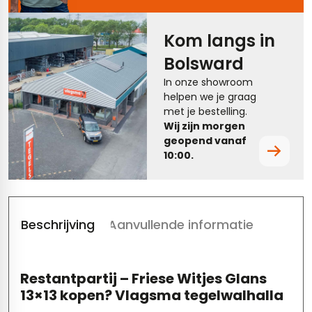
tegels
rtegels
Kom langs in
tegels
vloertegels
Bolsward
tegels
rtegels
In onze showroom
helpen we je graag
ndtegels
oertegels
met je bestelling.
Wij zijn morgen
rtegels
geopend vanaf
10:00.
ertegels
Beschrijving
Aanvullende informatie
Restantpartij – Friese Witjes Glans
13×13 kopen? Vlagsma tegelwalhalla