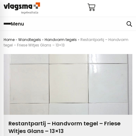
Menu
Home
»
Wandtegels
»
Handvorm tegels
»
Restantpartij – Handvorm
e
en
els
gels
tegel – Friese Witjes Glans – 13×13
imers
E
s badkamer
ls badkamer
onderhoud
 (tot €25)
 bijkeuken
s hal
ap
s keuken
s keuken
 hal
s toilet
 toilet
ls woonkamer
Restantpartij – Handvorm tegel – Friese
Witjes Glans – 13×13
egels
egels
digdheden