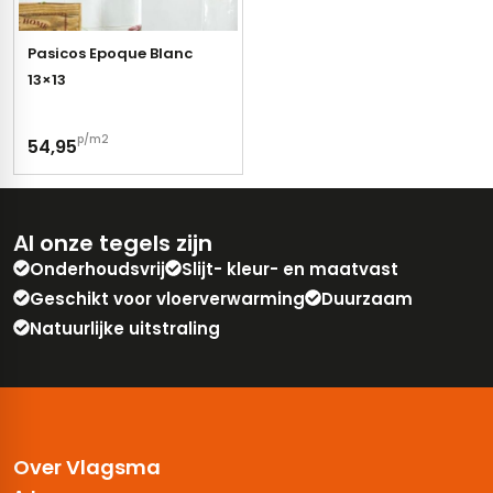
Pasicos Epoque Blanc
13×13
p/m2
54,95
Al onze tegels zijn
Onderhoudsvrij
Slijt- kleur- en maatvast
Geschikt voor vloerverwarming
Duurzaam
Natuurlijke uitstraling
Over Vlagsma