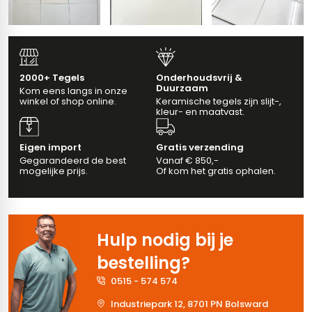
erband (multiformato)
dtegels
vloertegels
2000+ Tegels
Onderhoudsvrij &
Duurzaam
Kom eens langs in onze
m 33 x 33 cm
winkel of shop online.
Keramische tegels zijn slijt-,
kleur- en maatvast.
ndtegels
m
Eigen import
Gratis verzending
Gegarandeerd de best
Vanaf € 850,-
mogelijke prijs.
Of kom het gratis ophalen.
ndtegels
egels
tegels
Hulp nodig bij je
oertegels
wandtegels
bestelling?
dtegels
0515 - 574 574
Industriepark 12, 8701 PN Bolsward
ndtegels
vloertegels