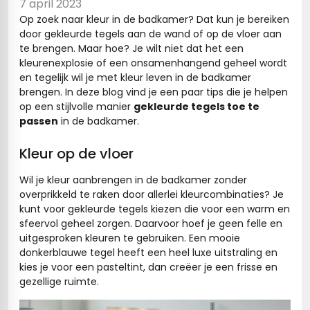
7 april 2023
Op zoek naar kleur in de badkamer? Dat kun je bereiken
s
door gekleurde tegels aan de wand of op de vloer aan
te brengen. Maar hoe? Je wilt niet dat het een
els
nes (kloostertegels)
kleurenexplosie of een onsamenhangend geheel wordt
en tegelijk wil je met kleur leven in de badkamer
tegels
Terrazzo tegels
brengen. In deze blog vind je een paar tips die je helpen
op een stijlvolle manier
gekleurde tegels toe te
 wandtegels
egels
passen
in de badkamer.
andtegels
 vloertegels
Kleur op de vloer
n wandtegels
egels
Wil je kleur aanbrengen in de badkamer zonder
overprikkeld te raken door allerlei kleurcombinaties? Je
 wandtegels
loertegels
kunt voor gekleurde tegels kiezen die voor een warm en
sfeervol geheel zorgen. Daarvoor hoef je geen felle en
s
s betonlook
uitgesproken kleuren te gebruiken. Een mooie
donkerblauwe tegel heeft een heel luxe uitstraling en
s marmerlook
vloertegels
kies je voor een pasteltint, dan creëer je een frisse en
gezellige ruimte.
r tegels
 tegels