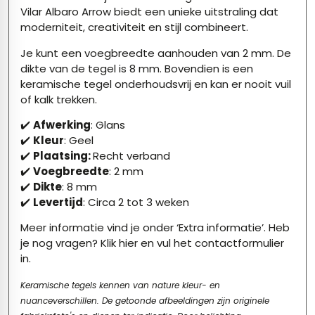
Vilar Albaro Arrow biedt een unieke uitstraling dat
moderniteit, creativiteit en stijl combineert.
Je kunt een voegbreedte aanhouden van 2 mm. De
dikte van de tegel is 8 mm. Bovendien is een
keramische tegel onderhoudsvrij en kan er nooit vuil
of kalk trekken.
✔️
Afwerking
: Glans
✔️
Kleur
: Geel
✔️
P
laatsing:
Recht verband
✔️
Voegbreedte
: 2 mm
✔️
Dikte
: 8 mm
✔️
Levertijd
: Circa 2 tot 3 weken
Meer informatie vind je onder ‘Extra informatie’. Heb
je nog vragen?
Klik hier
en vul het contactformulier
in.
Keramische tegels kennen van nature kleur- en
nuanceverschillen. De getoonde afbeeldingen zijn originele