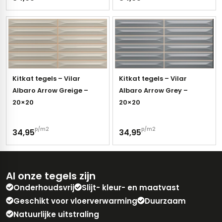
Kitkat tegels – Vilar
Kitkat tegels – Vilar
Albaro Arrow Greige –
Albaro Arrow Grey –
20×20
20×20
p/m2
p/m2
34,95
34,95
Al onze tegels zijn
Onderhoudsvrij
Slijt- kleur- en maatvast
Geschikt voor vloerverwarming
Duurzaam
Natuurlijke uitstraling