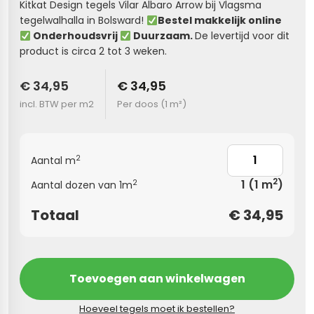
Kitkat Design tegels Vilar Albaro Arrow bij Vlagsma
tegelwalhalla in Bolsward!
Bestel makkelijk online
s
Onderhoudsvrij
Duurzaam.
De levertijd voor dit
product is circa 2 tot 3 weken.
els
nes (kloostertegels)
€ 34,95
€ 34,95
tegels
Terrazzo tegels
incl. BTW per m2
Per doos (
1 m²
)
 wandtegels
egels
andtegels
 vloertegels
2
Aantal m
 wandtegels
egels
2
1
(1 m
)
2
Aantal dozen van 1m
s betonlook
loertegels
Totaal
€
34,95
s
s marmerlook
r tegels
vloertegels
Toevoegen aan winkelwagen
gels
 tegels
Hoeveel tegels moet ik bestellen?