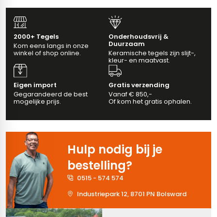
vloertegels
2000+ Tegels
Onderhoudsvrij &
Duurzaam
m 33 x 33 cm
Kom eens langs in onze
winkel of shop online.
Keramische tegels zijn slijt-,
kleur- en maatvast.
ndtegels
m
Eigen import
Gratis verzending
Gegarandeerd de best
Vanaf € 850,-
mogelijke prijs.
Of kom het gratis ophalen.
ndtegels
egels
tegels
Hulp nodig bij je
oertegels
wandtegels
bestelling?
dtegels
0515 - 574 574
ndtegels
vloertegels
Industriepark 12, 8701 PN Bolsward
tegels
rtegels