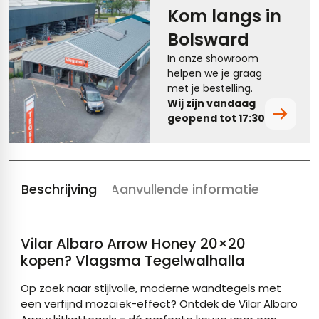
Kom langs in
tegels
vloertegels
Bolsward
tegels
rtegels
In onze showroom
helpen we je graag
ndtegels
oertegels
met je bestelling.
Wij zijn vandaag
rtegels
geopend tot 17:30.
ertegels
Beschrijving
Aanvullende informatie
Vilar Albaro Arrow Honey 20×20
kopen? Vlagsma Tegelwalhalla
Op zoek naar stijlvolle, moderne wandtegels met
een verfijnd mozaïek-effect? Ontdek de Vilar Albaro