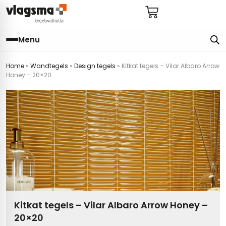
Menu
Home
»
Wandtegels
»
Design tegels
»
Kitkat tegels – Vilar Albaro Arrow
e
en
els
gels
Honey – 20×20
imers
E
s badkamer
ls badkamer
onderhoud
 (tot €25)
 bijkeuken
s hal
ap
s keuken
s keuken
 hal
s toilet
 toilet
ls woonkamer
Kitkat tegels – Vilar Albaro Arrow Honey –
20×20
egels
egels
digdheden