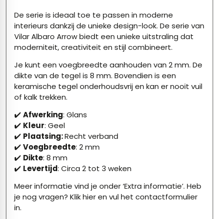
De serie is ideaal toe te passen in moderne
interieurs dankzij de unieke design-look. De serie van
Vilar Albaro Arrow biedt een unieke uitstraling dat
moderniteit, creativiteit en stijl combineert.
Je kunt een voegbreedte aanhouden van 2 mm. De
dikte van de tegel is 8 mm. Bovendien is een
keramische tegel onderhoudsvrij en kan er nooit vuil
of kalk trekken.
✔️
Afwerking
: Glans
✔️
Kleur
: Geel
✔️
P
laatsing:
Recht verband
✔️
Voegbreedte
: 2 mm
✔️
Dikte
: 8 mm
✔️
Levertijd
: Circa 2 tot 3 weken
Meer informatie vind je onder ‘Extra informatie’. Heb
je nog vragen?
Klik hier
en vul het contactformulier
in.