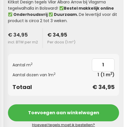
Kitkat Design tegels Vilar Albaro Arrow bij Vlagsma
tegelwalhalla in Bolsward!
Bestel makkelijk online
s
Onderhoudsvrij
Duurzaam.
De levertijd voor dit
product is circa 2 tot 3 weken.
els
nes (kloostertegels)
€ 34,95
€ 34,95
tegels
Terrazzo tegels
incl. BTW per m2
Per doos (
1 m²
)
 wandtegels
egels
andtegels
 vloertegels
2
Aantal m
 wandtegels
egels
2
1
(1 m
)
2
Aantal dozen van 1m
s betonlook
loertegels
Totaal
€
34,95
s
s marmerlook
r tegels
vloertegels
Toevoegen aan winkelwagen
gels
 tegels
Hoeveel tegels moet ik bestellen?