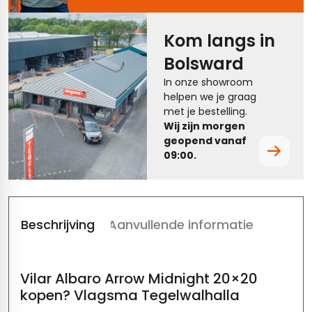
tegels
vloertegels
Kom langs in
tegels
rtegels
Bolsward
ndtegels
oertegels
In onze showroom
helpen we je graag
rtegels
met je bestelling.
Wij zijn morgen
ertegels
geopend vanaf
09:00.
Beschrijving
Aanvullende informatie
Vilar Albaro Arrow Midnight 20×20
kopen? Vlagsma Tegelwalhalla