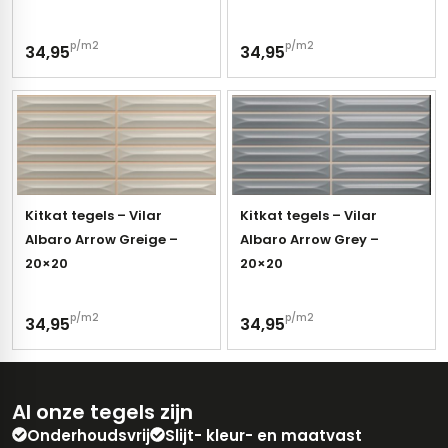
p/m2
p/m2
34,95
34,95
Kitkat tegels – Vilar
Kitkat tegels – Vilar
Albaro Arrow Greige –
Albaro Arrow Grey –
20×20
20×20
p/m2
p/m2
34,95
34,95
Al onze tegels zijn
Onderhoudsvrij
Slijt- kleur- en maatvast