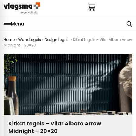
Menu
Home
»
Wandtegels
»
Design tegels
»
Kitkat tegels – Vilar Albaro Arrow
e
en
els
gels
Midnight – 20×20
imers
E
s badkamer
ls badkamer
onderhoud
 (tot €25)
 bijkeuken
s hal
ap
s keuken
s keuken
 hal
s toilet
 toilet
ls woonkamer
Kitkat tegels – Vilar Albaro Arrow
Midnight – 20×20
egels
egels
digdheden