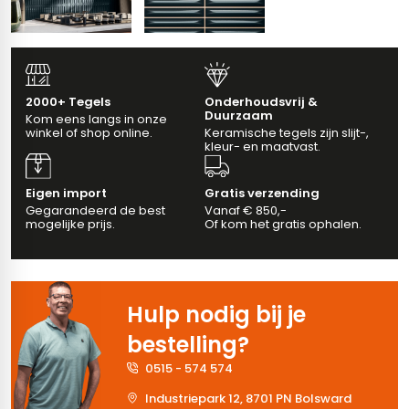
vloertegels
m 33 x 33 cm
2000+ Tegels
Onderhoudsvrij &
Duurzaam
Kom eens langs in onze
ndtegels
m
winkel of shop online.
Keramische tegels zijn slijt-,
kleur- en maatvast.
Eigen import
Gratis verzending
ndtegels
Gegarandeerd de best
Vanaf € 850,-
mogelijke prijs.
Of kom het gratis ophalen.
egels
tegels
oertegels
wandtegels
Hulp nodig bij je
dtegels
bestelling?
ndtegels
vloertegels
0515 - 574 574
Industriepark 12, 8701 PN Bolsward
tegels
rtegels