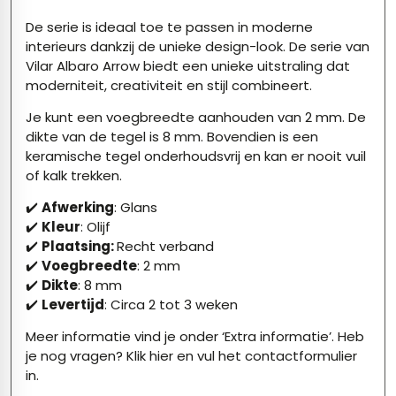
De serie is ideaal toe te passen in moderne
interieurs dankzij de unieke design-look. De serie van
Vilar Albaro Arrow biedt een unieke uitstraling dat
moderniteit, creativiteit en stijl combineert.
Je kunt een voegbreedte aanhouden van 2 mm. De
dikte van de tegel is 8 mm. Bovendien is een
keramische tegel onderhoudsvrij en kan er nooit vuil
of kalk trekken.
✔️
Afwerking
: Glans
✔️
Kleur
: Olijf
✔️
P
laatsing:
Recht verband
✔️
Voegbreedte
: 2 mm
✔️
Dikte
: 8 mm
✔️
Levertijd
: Circa 2 tot 3 weken
Meer informatie vind je onder ‘Extra informatie’. Heb
je nog vragen?
Klik hier
en vul het contactformulier
in.