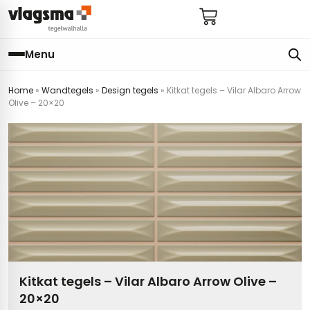
Menu
Home
»
Wandtegels
»
Design tegels
»
Kitkat tegels – Vilar Albaro Arrow
e
en
els
gels
Olive – 20×20
imers
E
s badkamer
ls badkamer
onderhoud
 (tot €25)
 bijkeuken
s hal
ap
s keuken
s keuken
 hal
s toilet
 toilet
ls woonkamer
Kitkat tegels – Vilar Albaro Arrow Olive –
20×20
egels
egels
digdheden