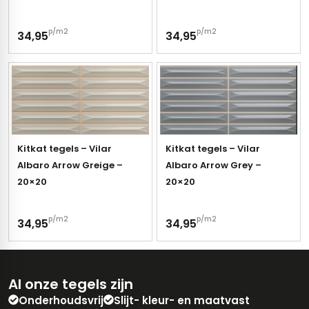
p/m2
p/m2
34,95
34,95
Kitkat tegels – Vilar
Kitkat tegels – Vilar
Albaro Arrow Greige –
Albaro Arrow Grey –
20×20
20×20
p/m2
p/m2
34,95
34,95
Al onze tegels zijn
Onderhoudsvrij
Slijt- kleur- en maatvast