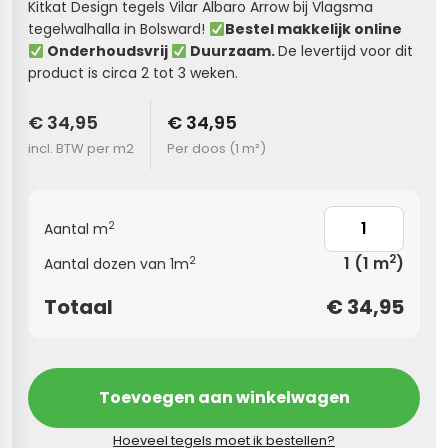
Kitkat Design tegels Vilar Albaro Arrow bij Vlagsma
tegelwalhalla in Bolsward!
Bestel makkelijk online
s
Onderhoudsvrij
Duurzaam.
De levertijd voor dit
product is circa 2 tot 3 weken.
els
nes (kloostertegels)
€ 34,95
€ 34,95
tegels
Terrazzo tegels
incl. BTW per m2
Per doos (
1 m²
)
 wandtegels
egels
andtegels
 vloertegels
2
Aantal m
n wandtegels
egels
2
1
(1 m
)
2
Aantal dozen van 1m
 wandtegels
loertegels
Totaal
€
34,95
s
s betonlook
s marmerlook
vloertegels
Toevoegen aan winkelwagen
r tegels
 tegels
Hoeveel tegels moet ik bestellen?