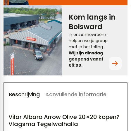
tegels
rtegels
Kom langs in
tegels
vloertegels
Bolsward
tegels
rtegels
In onze showroom
helpen we je graag
ndtegels
oertegels
met je bestelling.
Wij zijn dinsdag
rtegels
geopend vanaf
09:00.
ertegels
Beschrijving
Aanvullende informatie
Vilar Albaro Arrow Olive 20×20 kopen?
Vlagsma Tegelwalhalla