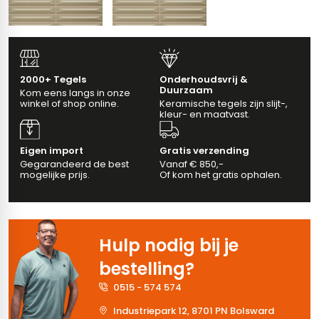
erband (multiformato)
dtegels
vloertegels
2000+ Tegels
Onderhoudsvrij &
Duurzaam
Kom eens langs in onze
m 33 x 33 cm
winkel of shop online.
Keramische tegels zijn slijt-,
kleur- en maatvast.
ndtegels
m
Eigen import
Gratis verzending
Gegarandeerd de best
Vanaf € 850,-
mogelijke prijs.
Of kom het gratis ophalen.
ndtegels
egels
tegels
Hulp nodig bij je
oertegels
wandtegels
bestelling?
dtegels
0515 - 574 574
Industriepark 12, 8701 PN Bolsward
ndtegels
vloertegels