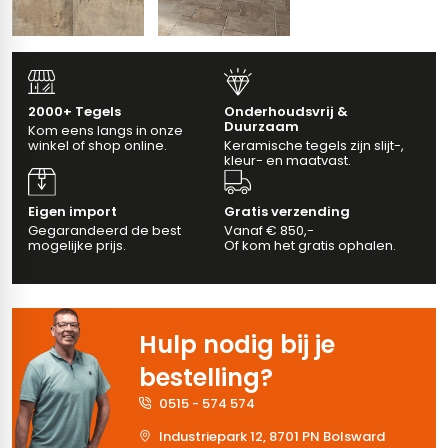
vloertegels
m 33 x 33 cm
2000+ Tegels
Onderhoudsvrij &
Duurzaam
Kom eens langs in onze
ndtegels
m
winkel of shop online.
Keramische tegels zijn slijt-,
kleur- en maatvast.
Eigen import
Gratis verzending
ndtegels
Gegarandeerd de best
Vanaf € 850,-
mogelijke prijs.
Of kom het gratis ophalen.
egels
tegels
oertegels
wandtegels
Hulp nodig bij je
dtegels
bestelling?
ndtegels
vloertegels
0515 - 574 574
Industriepark 12, 8701 PN Bolsward
tegels
rtegels