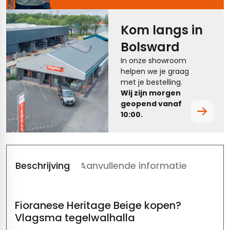
tegels
vloertegels
Kom langs in
tegels
rtegels
Bolsward
ndtegels
oertegels
In onze showroom
helpen we je graag
rtegels
met je bestelling.
Wij zijn morgen
ertegels
geopend vanaf
10:00.
Beschrijving
Aanvullende informatie
Fioranese Heritage Beige kopen?
Vlagsma tegelwalhalla