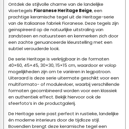
Ontdek de stijlvolle charme van de landelijke
vloertegels
Fioranese Heritage Beige
, een
prachtige keramische tegel uit de Heritage-serie
van de Italiaanse fabriek Fioranese. Deze tegels zijn
geïnspireerd op de natuurlijke uitstraling van
zandsteen en natuursteen en kenmerken zich door
een zachte genuanceerde kleurstelling met een
subtiel verouderde look.
De serie Heritage is verkrijgbaar in de formaten
40×60, 45×45, 30×30, 15×15 cm, waardoor er volop
mogelijkheden zijn om te variëren in legpatroon.
Uiteraard is deze serie uitermate geschikt voor een
multiformato- of modulevloer, waarbij verschillende
formaten gecombineerd worden voor een klassiek
en authentiek effect. Bekijk hiervoor ook de
sfeerfoto’s in de productgalerij.
De Heritage serie past perfect in rustieke, landelijke
én moderne interieurs door de tijdloze stijl.
Bovendien brengt deze keramische tegel een