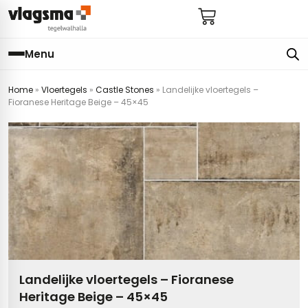
Menu
Home
»
Vloertegels
»
Castle Stones
»
Landelijke vloertegels –
e
en
els
gels
Fioranese Heritage Beige – 45×45
imers
E
s badkamer
ls badkamer
onderhoud
 (tot €25)
 bijkeuken
s hal
ap
s keuken
s keuken
 hal
s toilet
 toilet
ls woonkamer
Landelijke vloertegels – Fioranese
Heritage Beige – 45×45
egels
egels
digdheden