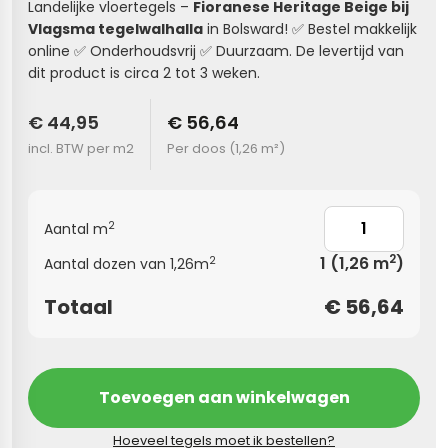
Landelijke vloertegels –
Fioranese Heritage Beige
bij
Vlagsma tegelwalhalla
in Bolsward! ✅ Bestel makkelijk
s
online ✅ Onderhoudsvrij ✅ Duurzaam. De levertijd van
dit product is circa 2 tot 3 weken.
els
nes (kloostertegels)
€ 44,95
€ 56,64
tegels
Terrazzo tegels
incl. BTW per m2
Per doos (
1,26 m²
)
 wandtegels
egels
andtegels
 vloertegels
2
Aantal m
 wandtegels
egels
2
1
(1,26 m
)
2
Aantal dozen van 1,26m
s betonlook
loertegels
Totaal
€
56,64
s
s marmerlook
r tegels
vloertegels
Toevoegen aan winkelwagen
gels
 tegels
Hoeveel tegels moet ik bestellen?