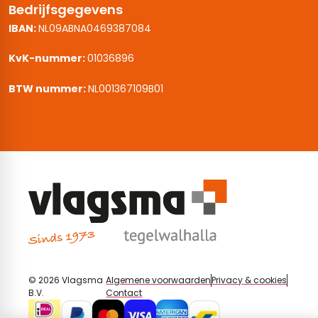
Bedrijfsgegevens
IBAN:
NL09ABNA0469387084
KvK-nummer:
01036896
BTW nummer:
NL001367109B01
© 2026 Vlagsma
Algemene voorwaarden
Privacy & cookies
B.V.
Contact