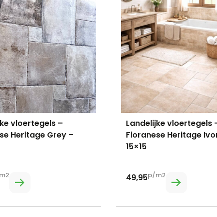
jke vloertegels –
Landelijke vloertegels 
se Heritage Grey –
Fioranese Heritage Ivo
15×15
m2
p/m2
49,95