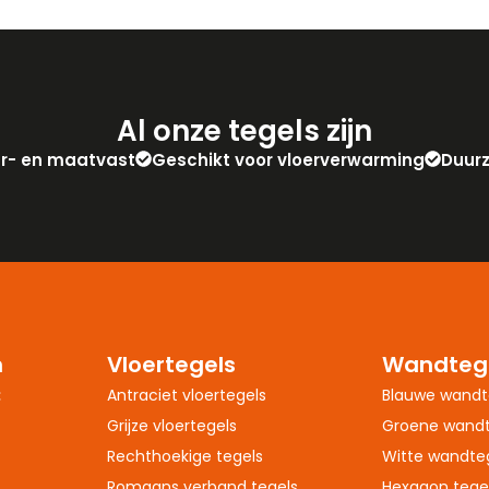
Al onze tegels zijn
eur- en maatvast
Geschikt voor vloerverwarming
Duur
n
Vloertegels
Wandteg
:
Antraciet vloertegels
Blauwe wandt
Grijze vloertegels
Groene wandt
Rechthoekige tegels
Witte wandte
Romaans verband tegels
Hexagon tege