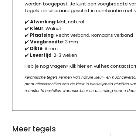
worden toegepast. Je kunt een voegbreedte van c
tegels zijn uiteraard geschikt in combinatie met
✔️
Afwerking
: Mat, natural
✔️
Kleur
: Walnut
✔️
Plaatsing
: Recht verband, Romaans verband
✔️
Voegbreedte
: 3 mm
✔️
Dikte
: 9 mm
✔️
Levertijd
: 2-3 weken
Heb je nog vragen?
Klik hier
en vul het contactform
Keramische tegels kennen van nature kleur- en nuanceverschill
productieverschillen kan de kleur in werkelijkheid afwijke
monster te bestellen wanneer kleur en uitstraling voor u door
Meer tegels