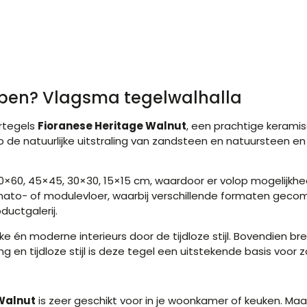
open? Vlagsma tegelwalhalla
ertegels
Fioranese Heritage Walnut
, een prachtige keramis
 op de natuurlijke uitstraling van zandsteen en natuurstee
40×60, 45×45, 30×30, 15×15 cm, waardoor er volop mogelijkhed
mato- of modulevloer, waarbij verschillende formaten geco
ductgalerij.
lijke én moderne interieurs door de tijdloze stijl. Bovendien
aling en tijdloze stijl is deze tegel een uitstekende basis voo
Walnut
is zeer geschikt voor in je woonkamer of keuken. Ma