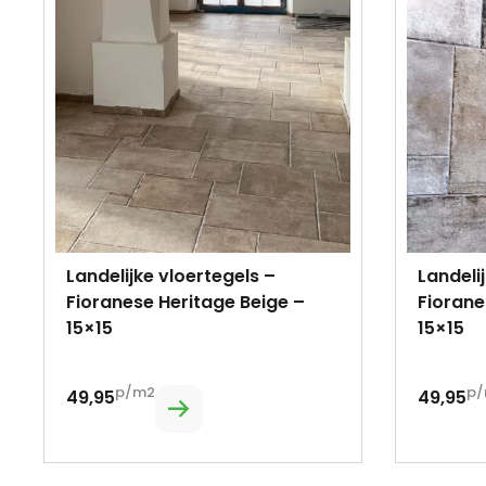
Landelijke vloertegels –
Landeli
Fioranese Heritage Beige –
Fiorane
15×15
15×15
p/m2
p/
49,95
49,95