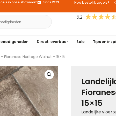
egels in onze showroom
Sinds 1973
Hoe bestel ik tegels?
K
9.2
Benodigdheden
Direct leverbaar
Sale
Tips en insp
s – Fioranese Heritage Walnut – 15×15
Landelijk
Fioranes
15×15
Landelijke vloert