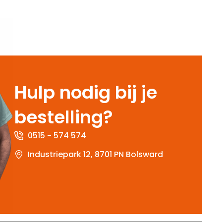
Hulp nodig bij je
bestelling?
0515 - 574 574
Industriepark 12, 8701 PN Bolsward