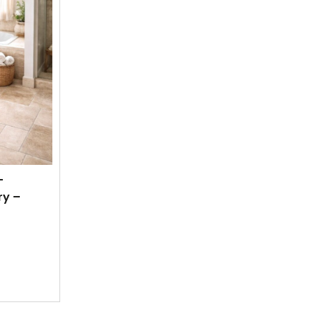
–
ry –