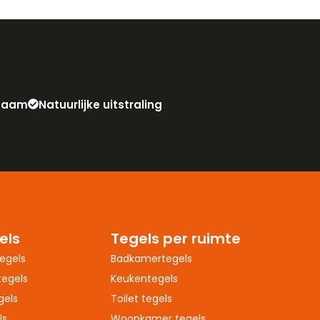
zaam
Natuurlijke uitstraling
els
Tegels per ruimte
egels
Badkamertegels
egels
Keukentegels
gels
Toilet tegels
ls
Woonkamer tegels