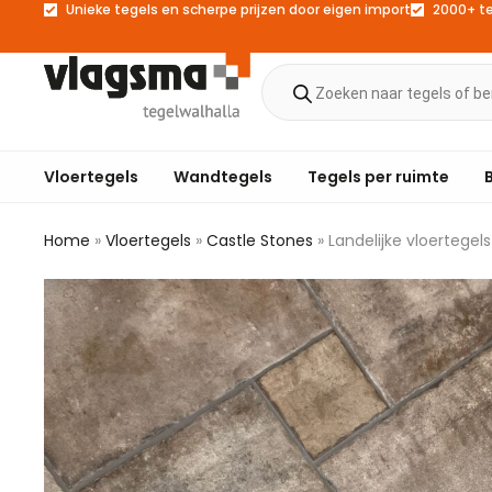
Unieke tegels en scherpe prijzen door eigen import
2000+ t
Vloertegels
Wandtegels
Tegels per ruimte
Home
»
Vloertegels
»
Castle Stones
»
Landelijke vloertegel