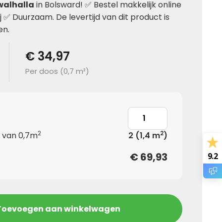
walhalla
in Bolsward! ✅ Bestel makkelijk online
 ✅ Duurzaam. De levertijd van dit product is
en.
€ 34,97
Per doos (
0,7 m²
)
2
2
 van 0,7m
2
(1,4 m
)
€
69,93
9.2
Toevoegen aan winkelwagen