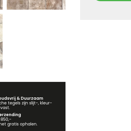
udsvrij & Duurzaam
e tegels zijn slijt-, kleur-
vast.
verzending
 850,-
et gratis ophalen.