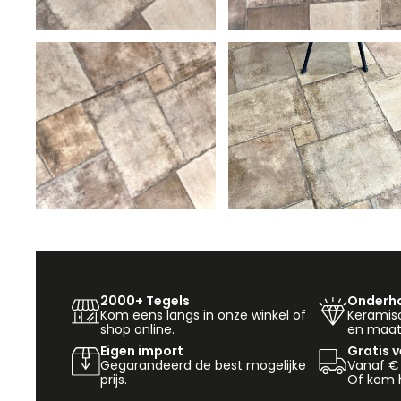
2000+ Tegels
Onderho
Kom eens langs in onze winkel of
Keramisch
shop online.
en maat
Eigen import
Gratis 
Gegarandeerd de best mogelijke
Vanaf €
prijs.
Of kom h