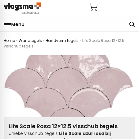
Menu
Home
»
Wandtegels
»
Handvorm tegels
»
Life Scale Rosa 12×12.5
e
en
els
gels
visschub tegels
imers
E
s badkamer
ls badkamer
onderhoud
 (tot €25)
 bijkeuken
s hal
ap
s keuken
s keuken
 hal
s toilet
 toilet
ls woonkamer
Life Scale Rosa 12×12.5 visschub tegels
Unieke visschub tegels
Life Scale azul rosa bij
egels
egels
digdheden