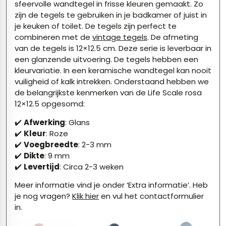
sfeervolle wandtegel in frisse kleuren gemaakt. Zo
zijn de tegels te gebruiken in je badkamer of juist in
je keuken of toilet. De tegels zijn perfect te
combineren met de
vintage tegels
. De afmeting
van de tegels is 12×12.5 cm. Deze serie is leverbaar in
een glanzende uitvoering. De tegels hebben een
kleurvariatie. In een keramische wandtegel kan nooit
vuiligheid of kalk intrekken. Onderstaand hebben we
de belangrijkste kenmerken van de Life Scale rosa
12×12.5 opgesomd:
✔️
Afwerking
: Glans
✔️
Kleur
: Roze
✔️
Voegbreedte
: 2-3 mm
✔️
Dikte
: 9 mm
✔️
Levertijd
: Circa 2-3 weken
Meer informatie vind je onder ‘Extra informatie’. Heb
je nog vragen?
Klik hier
en vul het contactformulier
in.