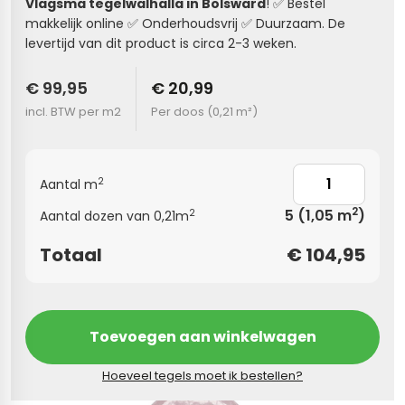
Vlagsma tegelwalhalla in Bolsward
! ✅ Bestel
makkelijk online ✅ Onderhoudsvrij ✅ Duurzaam. De
s
levertijd van dit product is circa 2-3 weken.
els
nes (kloostertegels)
€ 99,95
€ 20,99
incl. BTW per m2
Per doos (
0,21 m²
)
tegels
Terrazzo tegels
 wandtegels
egels
2
Aantal m
andtegels
 vloertegels
2
5
(1,05 m
)
2
Aantal dozen van 0,21m
 wandtegels
egels
Totaal
€
104,95
s betonlook
loertegels
s
s marmerlook
Toevoegen aan winkelwagen
r tegels
vloertegels
Hoeveel tegels moet ik bestellen?
gels
 tegels