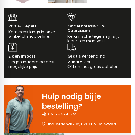
erband (multiformato)
vloertegels
2000+ Tegels
Onderhoudsvrij &
Duurzaam
Kom eens langs in onze
winkel of shop online.
Keramische tegels zijn slijt-,
ndtegels
m 33 x 33 cm
kleur- en maatvast.
m
Eigen import
Gratis verzending
Gegarandeerd de best
Vanaf € 850,-
mogelijke prijs.
Of kom het gratis ophalen.
ndtegels
tegels
egels
wandtegels
Hulp nodig bij je
oertegels
bestelling?
dtegels
0515 - 574 574
ndtegels
Industriepark 12, 8701 PN Bolsward
tegels
vloertegels