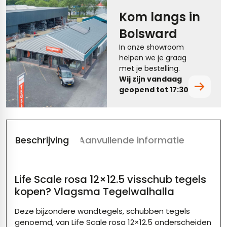
Kom langs in
tegels
rtegels
Bolsward
tegels
vloertegels
In onze showroom
helpen we je graag
ndtegels
rtegels
met je bestelling.
Wij zijn vandaag
oertegels
geopend tot 17:30.
rtegels
ertegels
Beschrijving
Aanvullende informatie
Life Scale rosa 12×12.5 visschub tegels
kopen? Vlagsma Tegelwalhalla
Deze bijzondere wandtegels, schubben tegels
genoemd, van Life Scale rosa 12×12.5 onderscheiden