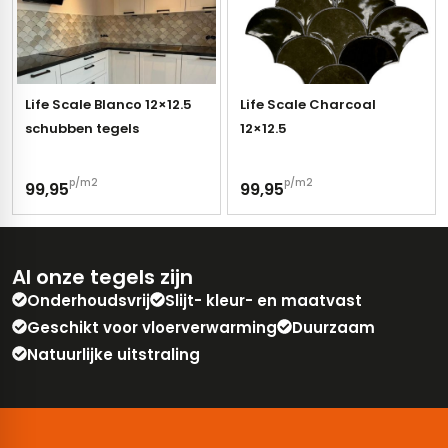
Life Scale Blanco 12×12.5
Life Scale Charcoal
schubben tegels
12×12.5
p/m2
p/m2
99,95
99,95
Al onze tegels zijn
Onderhoudsvrij
Slijt- kleur- en maatvast
Geschikt voor vloerverwarming
Duurzaam
Natuurlijke uitstraling