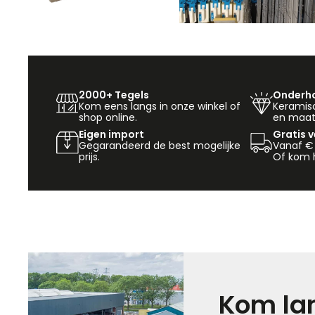
2000+ Tegels
Onderho
Kom eens langs in onze winkel of
Keramisch
shop online.
en maat
Eigen import
Gratis 
Gegarandeerd de best mogelijke
Vanaf €
prijs.
Of kom h
Kom lan