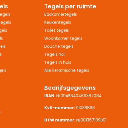
els
Tegels per ruimte
egels
Badkamertegels
egels
Keukentegels
gels
Toilet tegels
ls
Woonkamer tegels
els
Douche tegels
s
Tegels hal
Tegels in huis
els
Alle keramische tegels
Bedrijfsgegevens
IBAN:
NL09ABNA0469387084
s
KvK-nummer:
01036896
s
BTW nummer:
NL001367109B01