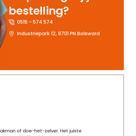
bestelling?
0515 - 574 574
Industriepark 12, 8701 PN Bolsward
vakman of doe-het-zelver. Het juiste