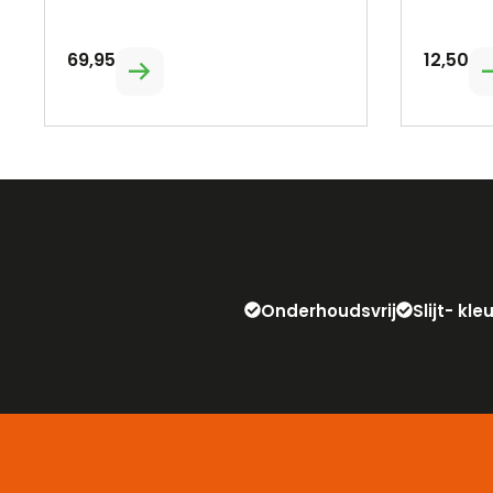
69,95
12,50
Onderhoudsvrij
Slijt- kl