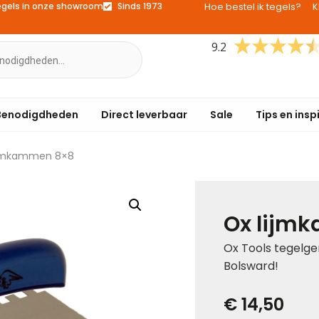
egels in onze showroom
Sinds 1973
Hoe bestel ik tegels?
K
9.2
Benodigdheden
Direct leverbaar
Sale
Tips en insp
ijmkammen 8×8
Ox lijm
Ox Tools tegelge
Bolsward!
€ 14,50