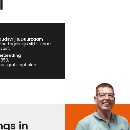
udsvrij & Duurzaam
e tegels zijn slijt-, kleur-
vast.
verzending
 850,-
et gratis ophalen.
gs in