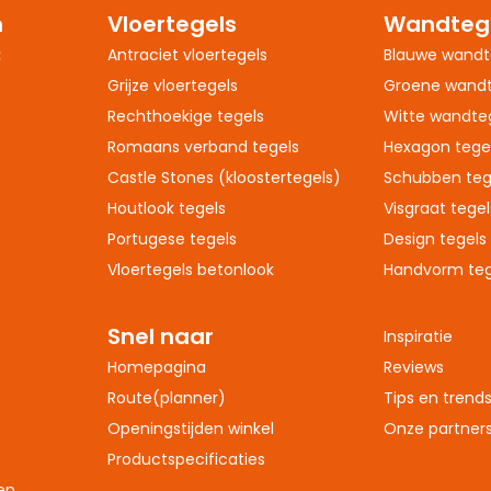
n
Vloertegels
Wandteg
:
Antraciet vloertegels
Blauwe wandt
Grijze vloertegels
Groene wandt
Rechthoekige tegels
Witte wandte
Romaans verband tegels
Hexagon tege
Castle Stones (kloostertegels)
Schubben teg
Houtlook tegels
Visgraat tegel
Portugese tegels
Design tegels
Vloertegels betonlook
Handvorm teg
Snel naar
Inspiratie
Homepagina
Reviews
Route(planner)
Tips en trend
Openingstijden winkel
Onze partner
Productspecificaties
en