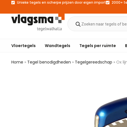
Unieke tegels en scherpe prijzen door eigen import
2000+ t
Vloertegels
Wandtegels
Tegels per ruimte
Home
»
Tegel benodigdheden
»
Tegelgereedschap
»
Ox l