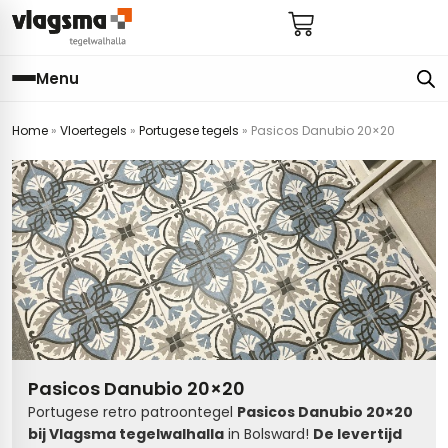
Menu
Home
»
Vloertegels
»
Portugese tegels
»
Pasicos Danubio 20×20
e
en
els
gels
imers
E
s badkamer
ls badkamer
onderhoud
 (tot €25)
 bijkeuken
s hal
ap
s keuken
s keuken
 hal
s toilet
Pasicos Danubio 20×20
 toilet
ls woonkamer
Portugese retro patroontegel
Pasicos Danubio 20×20
bij Vlagsma tegelwalhalla
in Bolsward!
De levertijd
egels
egels
digdheden