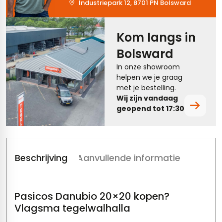
Industriepark 12, 8701 PN Bolsward
tegels
rtegels
Kom langs in
tegels
vloertegels
Bolsward
ndtegels
rtegels
In onze showroom
helpen we je graag
oertegels
met je bestelling.
Wij zijn vandaag
rtegels
geopend tot 17:30.
ertegels
Beschrijving
Aanvullende informatie
Pasicos Danubio 20×20 kopen?
Vlagsma tegelwalhalla