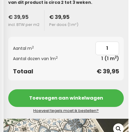
van dit product is circa 2 tot 3 weken.
s
€ 39,95
€ 39,95
incl. BTW per m2
Per doos (
1 m²
)
els
nes (kloostertegels)
tegels
Terrazzo tegels
2
Aantal m
 wandtegels
egels
2
1
(1 m
)
2
Aantal dozen van 1m
andtegels
 vloertegels
Totaal
€
39,95
 wandtegels
egels
s betonlook
loertegels
Toevoegen aan winkelwagen
s
s marmerlook
Hoeveel tegels moet ik bestellen?
r tegels
vloertegels
gels
 tegels