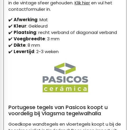
in de vintage sfeer gehouden.
Klik hier
en vul het
contactformulier in.
✔️
Afwerking
: Mat
✔️
Kleur
: Gekleurd
✔️
Plaatsing
: recht verband of diagonaal verband
✔️
Voegbreedte
: 3 mm
✔️
Dikte
: 8 mm
✔️
Levertijd
: 2-3 weken
Portugese tegels van Pasicos koopt u
voordelig bij Vlagsma tegelwalhalla
Goedkope wandtegels en vloertegels koopt u bij de