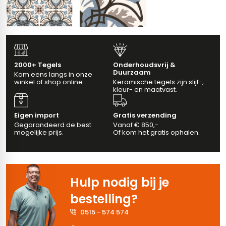
erband (multiformato)
vloertegels
2000+ Tegels
Onderhoudsvrij &
ndtegels
m 33 x 33 cm
Duurzaam
Kom eens langs in onze
winkel of shop online.
Keramische tegels zijn slijt-,
m
kleur- en maatvast.
ndtegels
Eigen import
Gratis verzending
Gegarandeerd de best
Vanaf € 850,-
mogelijke prijs.
Of kom het gratis ophalen.
tegels
egels
wandtegels
oertegels
dtegels
Hulp nodig bij je
bestelling?
ndtegels
0515 - 574 574
tegels
vloertegels