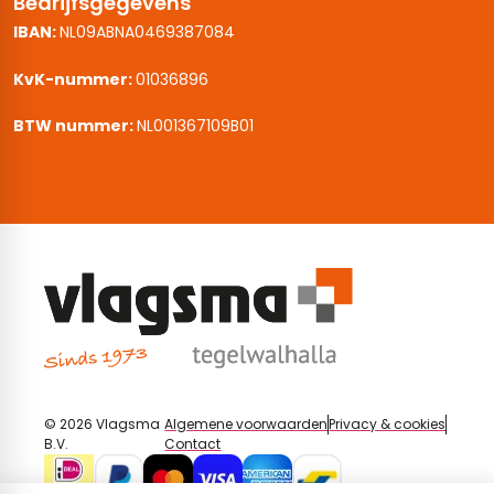
Bedrijfsgegevens
IBAN:
NL09ABNA0469387084
KvK-nummer:
01036896
BTW nummer:
NL001367109B01
© 2026 Vlagsma
Algemene voorwaarden
Privacy & cookies
B.V.
Contact