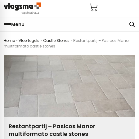
Menu
Home
»
Vloertegels
»
Castle Stones
»
Restantpartij – Pasicos Manor
e
en
els
gels
multiformato castle stones
imers
E
s badkamer
ls badkamer
onderhoud
 (tot €25)
 bijkeuken
s hal
ap
s keuken
s keuken
 hal
s toilet
 toilet
ls woonkamer
Restantpartij – Pasicos Manor
multiformato castle stones
egels
egels
digdheden