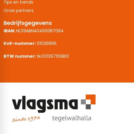
Tips en trends
Onze partners
Bedrijfsgegevens
IBAN:
NL09ABNA0469387084
KvK-nummer:
01036896
BTW nummer:
NL001367109B01