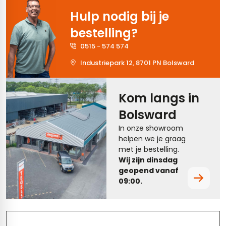
Hulp nodig bij je
tegels
rtegels
bestelling?
tegels
vloertegels
0515 - 574 574
tegels
rtegels
Industriepark 12, 8701 PN Bolsward
ndtegels
oertegels
Kom langs in
rtegels
Bolsward
ertegels
In onze showroom
helpen we je graag
met je bestelling.
Wij zijn dinsdag
geopend vanaf
09:00.