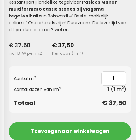
Restantpartij landelijke tegelvloer
Pasicos Manor
multiformato castle stones bij Vlagsma
s
tegelwalhalla
in Bolsward! ✅ Bestel makkelijk
online ✅ Onderhoudsvrij ✅ Duurzaam. De levertijd van
els
nes (kloostertegels)
dit product is circa 2 weken.
tegels
Terrazzo tegels
€ 37,50
€ 37,50
incl. BTW per m2
Per doos (
1 m²
)
 wandtegels
egels
andtegels
 vloertegels
2
Aantal m
n wandtegels
egels
2
1
(1 m
)
2
Aantal dozen van 1m
 wandtegels
loertegels
Totaal
€
37,50
s
s betonlook
s marmerlook
vloertegels
Toevoegen aan winkelwagen
r tegels
 tegels