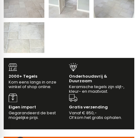
erband (multiformato)
dtegels
vloertegels
m 33 x 33 cm
ndtegels
m
2000+ Tegels
Onderhoudsvrij &
Duurzaam
Kom eens langs in onze
ndtegels
winkel of shop online.
Keramische tegels zijn slijt-,
kleur- en maatvast.
egels
tegels
oertegels
Eigen import
Gratis verzending
wandtegels
Gegarandeerd de best
Vanaf € 850,-
mogelijke prijs.
Of kom het gratis ophalen.
dtegels
ndtegels
vloertegels