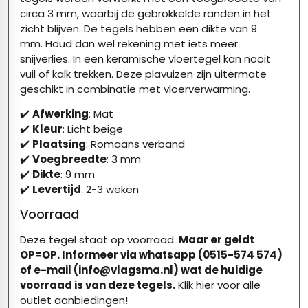
circa 3 mm, waarbij de gebrokkelde randen in het
zicht blijven. De tegels hebben een dikte van 9
mm. Houd dan wel rekening met iets meer
snijverlies. In een keramische vloertegel kan nooit
vuil of kalk trekken. Deze plavuizen zijn uitermate
geschikt in combinatie met vloerverwarming.
✔️
Afwerking
: Mat
✔️
Kleur
: Licht beige
✔️
Plaatsing
: Romaans verband
✔️
Voegbreedte
: 3 mm
✔️
Dikte
: 9 mm
✔️
Levertijd
: 2-3 weken
Voorraad
Deze tegel staat op voorraad.
Maar er geldt
OP=OP. Informeer via whatsapp (0515-574 574)
of e-mail (info@vlagsma.nl) wat de huidige
voorraad is van deze tegels.
Klik hier voor alle
outlet aanbiedingen!