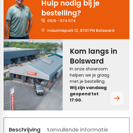
Hulp nodig bij je
tegels
rtegels
bestelling?
0515 - 574 574
tegels
vloertegels
Industriepark 12, 8701 PN Bolsward
tegels
rtegels
ndtegels
oertegels
Kom langs in
Bolsward
rtegels
In onze showroom
ertegels
helpen we je graag
met je bestelling.
Wij zijn vandaag
geopend tot
17:00.
Beschrijving
Aanvullende informatie