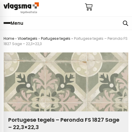
Menu
Home
»
Vloertegels
»
Portugese tegels
»
Portugese tegels – Peronda FS
e
en
els
gels
1827 Sage – 22,3×22,3
imers
E
s badkamer
ls badkamer
onderhoud
 (tot €25)
 bijkeuken
s hal
ap
s keuken
s keuken
 hal
s toilet
 toilet
ls woonkamer
Portugese tegels – Peronda FS 1827 Sage
– 22,3×22,3
egels
egels
digdheden