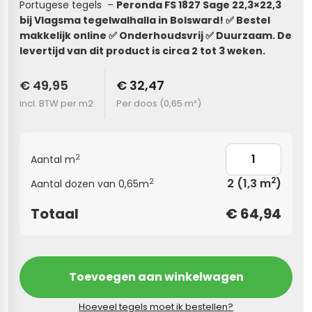
Portugese tegels –
Peronda FS 1827 Sage 22,3×22,3
bij Vlagsma tegelwalhalla in Bolsward! ✅ Bestel
s
makkelijk online ✅ Onderhoudsvrij ✅ Duurzaam. De
levertijd van dit product is circa 2 tot 3 weken.
els
nes (kloostertegels)
€ 49,95
€ 32,47
tegels
Terrazzo tegels
incl. BTW per m2
Per doos (
0,65 m²
)
 wandtegels
egels
andtegels
 vloertegels
2
Aantal m
n wandtegels
egels
2
2
(1,3 m
)
2
Aantal dozen van 0,65m
 wandtegels
loertegels
Totaal
€
64,94
s
s betonlook
s marmerlook
vloertegels
Toevoegen aan winkelwagen
r tegels
 tegels
Hoeveel tegels moet ik bestellen?