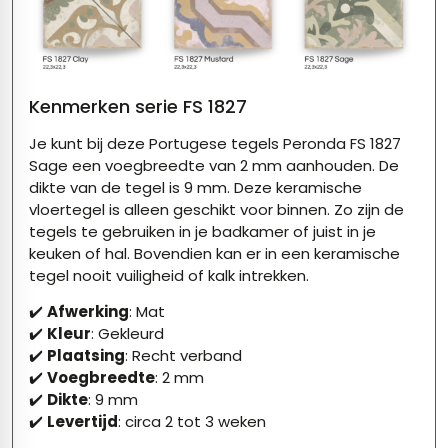
Kenmerken serie FS 1827
Je kunt bij deze Portugese tegels Peronda FS 1827
Sage een voegbreedte van 2 mm aanhouden. De
dikte van de tegel is 9 mm. Deze keramische
vloertegel is alleen geschikt voor binnen. Zo zijn de
tegels te gebruiken in je badkamer of juist in je
keuken of hal. Bovendien kan er in een keramische
tegel nooit vuiligheid of kalk intrekken.
✔️
Afwerking
: Mat
✔️
Kleur
: Gekleurd
✔️
Plaatsing
: Recht verband
✔️
Voegbreedte
: 2 mm
✔️
Dikte
: 9 mm
✔️
Levertijd
: circa 2 tot 3 weken