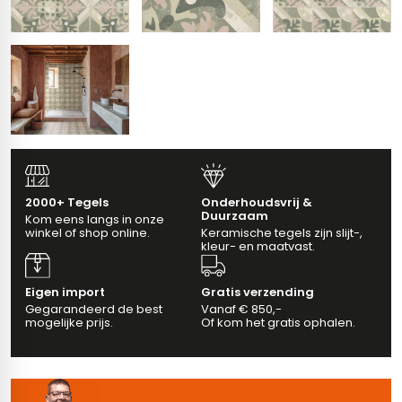
erband (multiformato)
dtegels
vloertegels
m 33 x 33 cm
ndtegels
m
2000+ Tegels
Onderhoudsvrij &
Duurzaam
Kom eens langs in onze
winkel of shop online.
Keramische tegels zijn slijt-,
ndtegels
kleur- en maatvast.
egels
tegels
Eigen import
Gratis verzending
Gegarandeerd de best
Vanaf € 850,-
oertegels
wandtegels
mogelijke prijs.
Of kom het gratis ophalen.
dtegels
ndtegels
vloertegels