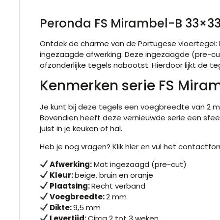
Peronda FS Mirambel-B 33×3
Ontdek de charme van de Portugese vloertegel: 
ingezaagde afwerking. Deze ingezaagde (pre-cut) t
afzonderlijke tegels nabootst. Hierdoor lijkt de 
Kenmerken serie FS Mira
Je kunt bij deze tegels een voegbreedte van 2 mm
Bovendien heeft deze vernieuwde serie een sfee
juist in je keuken of hal.
Heb je nog vragen?
Klik hier
en vul het contactform
Afwerking:
Mat ingezaagd (pre-cut)
Kleur:
beige, bruin en oranje
Plaatsing:
R
echt verband
Voegbreedte:
2
mm
Dikte:
9,5
mm
Levertijd:
Circa 2 tot 3 weken