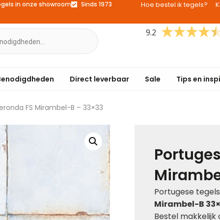
egels in onze showroom
Sinds 1973
Hoe bestel ik tegels?
K
9.2
Benodigdheden
Direct leverbaar
Sale
Tips en insp
Peronda FS Mirambel-B – 33×33
Portuges
Mirambe
Portugese tegels
Mirambel-B 33×
Bestel makkelijk