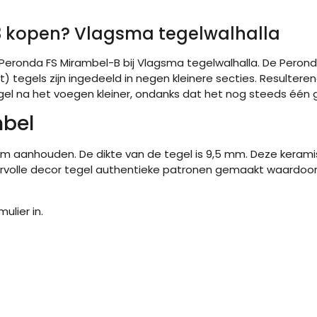
3 kopen? Vlagsma tegelwalhalla
Peronda FS Mirambel-B bij Vlagsma tegelwalhalla. De
Peron
egels zijn ingedeeld in negen kleinere secties. Resulterend
tegel na het voegen kleiner, ondanks dat het nog steeds één g
mbel
 aanhouden. De dikte van de tegel is 9,5 mm. Deze keramisc
rvolle decor tegel authentieke patronen gemaakt waardoor d
ulier in.