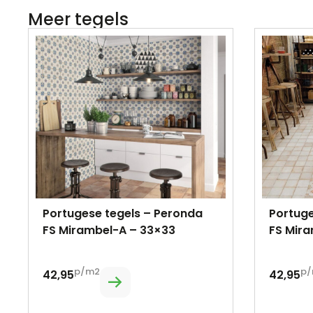
Meer tegels
Portugese tegels – Peronda
Portuge
FS Mirambel-A – 33×33
FS Mir
p/m2
p/
42,95
42,95