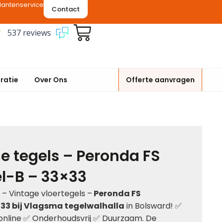
lantenservice
Contact
537 reviews
iratie
Over Ons
Offerte aanvragen
e tegels – Peronda FS
l-B – 33×33
 – Vintage vloertegels –
Peronda FS
33 bij Vlagsma tegelwalhalla
in Bolsward! ✅
 online ✅ Onderhoudsvrij ✅ Duurzaam. De