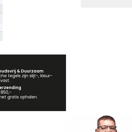
udsvrij & Duurzaam
e tegels zijn slijt-, kleur-
vast.
verzending
 850,-
et gratis ophalen.