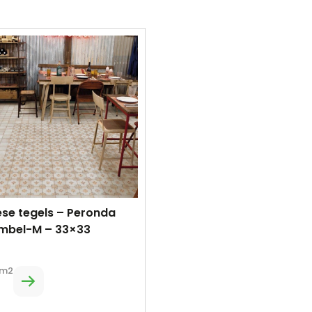
se tegels – Peronda
ambel-M – 33×33
m2