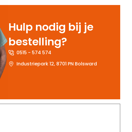
Hulp nodig bij je
bestelling?
0515 - 574 574
Industriepark 12, 8701 PN Bolsward