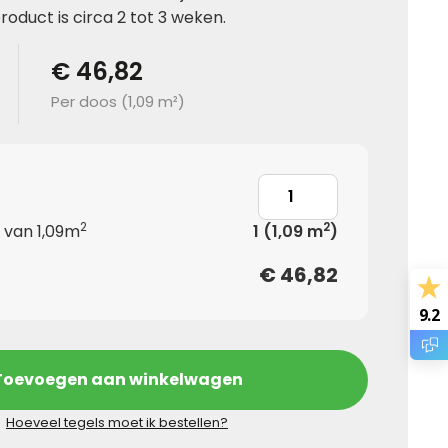
product is circa 2 tot 3 weken.
€ 46,82
Per doos (
1,09 m²
)
2
2
 van 1,09m
1
(1,09 m
)
€
46,82
9.2
Toevoegen aan winkelwagen
Hoeveel tegels moet ik bestellen?