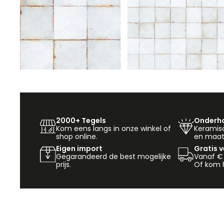
2000+ Tegels
Onderho
Kom eens langs in onze winkel of
Keramisch
shop online.
en maat
Eigen import
Gratis 
Gegarandeerd de best mogelijke
Vanaf €
prijs.
Of kom h