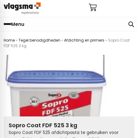
Menu
Home
»
Tegel benodigdheden
»
Afdichting en primers
»
Sopro Coat
e
en
els
gels
FDF 525 3 kg
imers
E
s badkamer
ls badkamer
onderhoud
 (tot €25)
 bijkeuken
s hal
ap
s keuken
s keuken
 hal
s toilet
 toilet
ls woonkamer
Sopro Coat FDF 525 3 kg
Sopro Coat FDF 525 afdichtpasta te gebruiken voor
egels
egels
digdheden