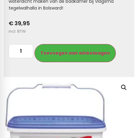
waterdicht maken van de badkamer bij Vlagsma
tegelwalhalla in Bolsward!
s
€ 39,95
els
nes (kloostertegels)
incl. BTW
tegels
Terrazzo tegels
Toevoegen aan winkelwagen
 wandtegels
egels
andtegels
 vloertegels
n wandtegels
egels
 wandtegels
loertegels
s
s betonlook
s marmerlook
vloertegels
r tegels
 tegels