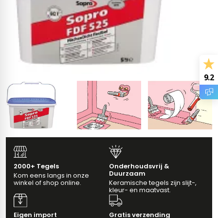
gels
vloertegels
tegels
s betonlook
ls marmerlook
r tegels
andtegels
9.2
egels
ge wandtegels
 tegels
 Visschub wandtegels
wandtegels
andtegels
loertegels
2000+ Tegels
Onderhoudsvrij &
Duurzaam
Kom eens langs in onze
ls
loertegels
winkel of shop online.
Keramische tegels zijn slijt-,
kleur- en maatvast.
ige vloertegels
Eigen import
Gratis verzending