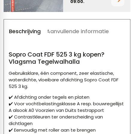
09:00.
tegels
rtegels
tegels
vloertegels
Beschrijving
Aanvullende informatie
tegels
rtegels
ndtegels
oertegels
Sopro Coat FDF 525 3 kg kopen?
rtegels
Vlagsma Tegelwalhalla
ertegels
Gebruiksklare, één component, zeer elastische,
waterdichte, vloeibare afdichting Sopro Coat FDF
525 3 kg.
✔️ Afdichting onder tegels en platen
✔️ Voor vochtbelastingsklasse A resp. bouwregellijst
A alsook A0 Voorzien van Duits testrapport
✔️ Contrastkleuren ter onderscheiding van
dichtlagen
✔️ Eenvoudig met roller aan te brengen