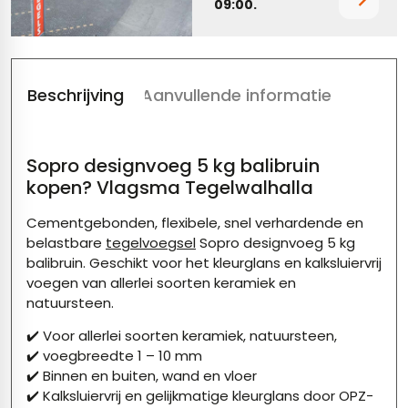
09:00.
tegels
vloertegels
tegels
rtegels
Beschrijving
Aanvullende informatie
ndtegels
oertegels
rtegels
Sopro designvoeg 5 kg balibruin
ertegels
kopen? Vlagsma Tegelwalhalla
Cementgebonden, flexibele, snel verhardende en
belastbare
tegelvoegsel
Sopro designvoeg 5 kg
balibruin. Geschikt voor het kleurglans en kalksluiervrij
voegen van allerlei soorten keramiek en
natuursteen.
✔️ Voor allerlei soorten keramiek, natuursteen,
✔️ voegbreedte 1 – 10 mm
✔️ Binnen en buiten, wand en vloer
✔️ Kalksluiervrij en gelijkmatige kleurglans door OPZ-