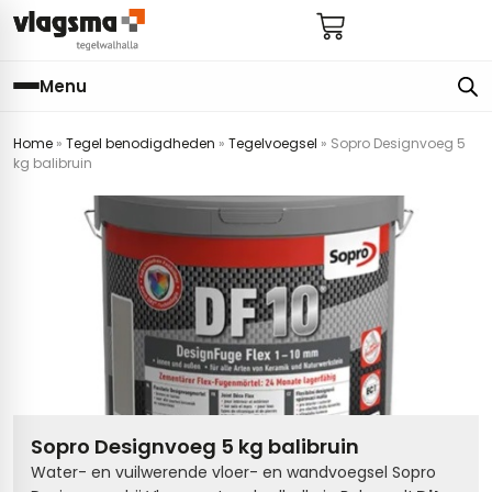
Menu
Home
»
Tegel benodigdheden
»
Tegelvoegsel
»
Sopro Designvoeg 5
e
en
els
gels
kg balibruin
imers
E
s badkamer
ls badkamer
onderhoud
 (tot €25)
 bijkeuken
s hal
ap
s keuken
s keuken
 hal
s toilet
 toilet
ls woonkamer
Sopro Designvoeg 5 kg balibruin
Water- en vuilwerende vloer- en wandvoegsel Sopro
egels
egels
digdheden