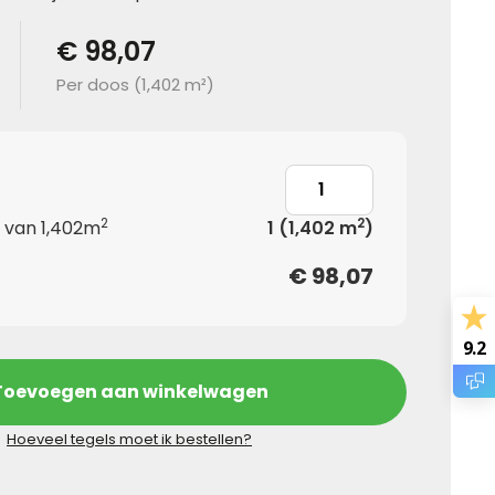
€ 98,07
Per doos (
1,402 m²
)
2
2
 van 1,402m
1
(1,402 m
)
€
98,07
9.2
Toevoegen aan winkelwagen
Hoeveel tegels moet ik bestellen?