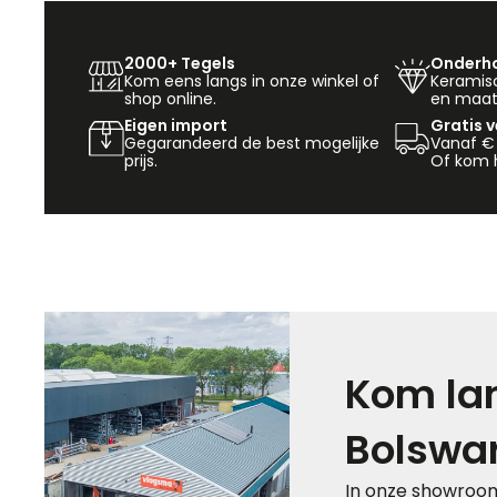
2000+ Tegels
Onderho
Kom eens langs in onze winkel of
Keramisch
shop online.
en maat
Eigen import
Gratis 
Gegarandeerd de best mogelijke
Vanaf €
prijs.
Of kom h
Kom lan
Bolswa
In onze showroom