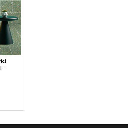
ici
l –