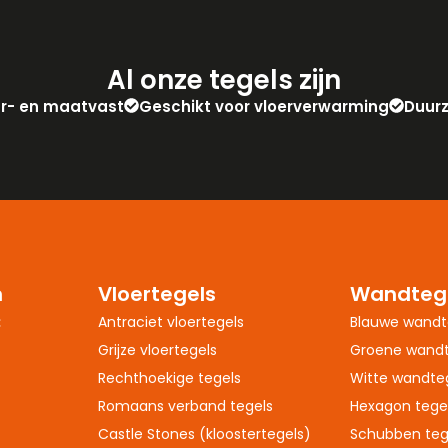
Al onze tegels zijn
eur- en maatvast
Geschikt voor vloerverwarming
Duur
n
Vloertegels
Wandteg
:
Antraciet vloertegels
Blauwe wandt
Grijze vloertegels
Groene wandt
Rechthoekige tegels
Witte wandte
Romaans verband tegels
Hexagon tege
Castle Stones (kloostertegels)
Schubben teg