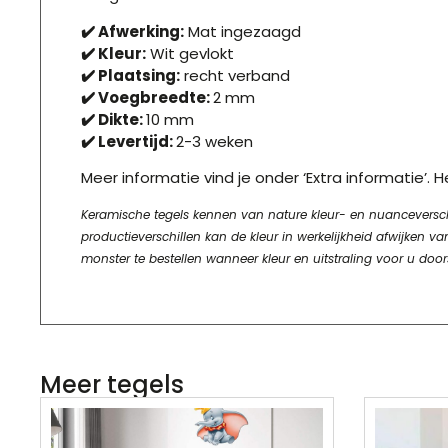
✔️ Afwerking:
Mat ingezaagd
✔️ Kleur:
Wit gevlokt
✔️ Plaatsing:
recht verband
✔️ Voegbreedte:
2
mm
✔️ Dikte:
10 mm
✔️ Levertijd:
2-3
weken
Meer informatie vind je onder ‘Extra informatie’. 
Keramische tegels kennen van nature kleur- en nuanceverschill
productieverschillen kan de kleur in werkelijkheid afwijke
monster te bestellen wanneer kleur en uitstraling voor u door
Meer tegels