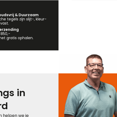
udsvrij & Duurzaam
e tegels zijn slijt-, kleur-
vast.
verzending
 850,-
et gratis ophalen.
gs in
rd
 helpen we je