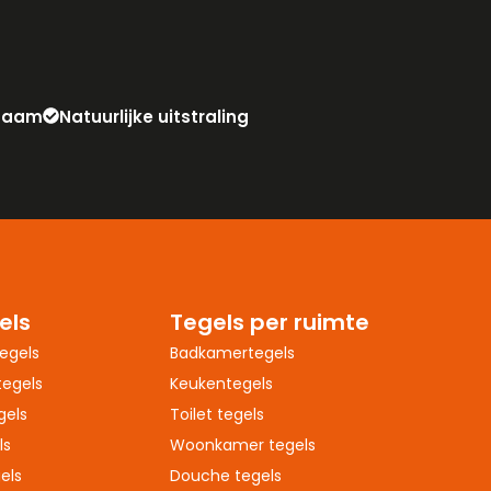
zaam
Natuurlijke uitstraling
els
Tegels per ruimte
egels
Badkamertegels
egels
Keukentegels
gels
Toilet tegels
ls
Woonkamer tegels
els
Douche tegels