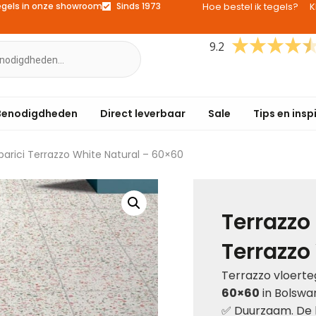
egels in onze showroom
Sinds 1973
Hoe bestel ik tegels?
K
9.2
Benodigdheden
Direct leverbaar
Sale
Tips en insp
parici Terrazzo White Natural – 60×60
Terrazzo
Terrazzo
Terrazzo vloerte
60×60
in Bolswa
✅
Duurzaam. De le