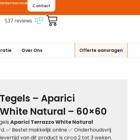
lantenservice
Contact
537 reviews
iratie
Over Ons
Offerte aanvragen
 Tegels – Aparici
 White Natural – 60×60
gels
Aparici Terrazzo White Natural
rd.
✅
Bestel makkelijk online
✅
Onderhoudsvrij
vertijd van dit product is circa 2 tot 3 weken.