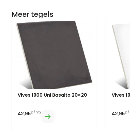
Meer tegels
Vives 1900 Uni Basalto 20×20
Vives 1
p/m2
p/
42,95
42,95