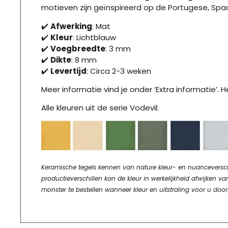
motieven zijn geïnspireerd op de Portugese, Sp
✔️
Afwerking
: Mat
✔️
Kleur
: Lichtblauw
✔️
Voegbreedte
: 3 mm
✔️
Dikte
: 8 mm
✔️
Levertijd
: Circa 2-3 weken
Meer informatie vind je onder ‘Extra informatie’.
Alle kleuren uit de serie Vodevil:
Keramische tegels kennen van nature kleur- en nuanceverschill
productieverschillen kan de kleur in werkelijkheid afwijke
monster te bestellen wanneer kleur en uitstraling voor u door