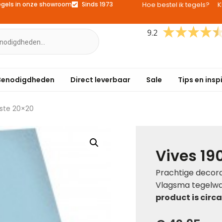
egels in onze showroom
Sinds 1973
Hoe bestel ik tegels?
K
9.2
Benodigdheden
Direct leverbaar
Sale
Tips en insp
este 20×20
Vives 19
Prachtige decorat
Vlagsma tegelwal
product is circa