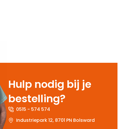
Hulp nodig bij je
bestelling?
0515 - 574 574
Industriepark 12, 8701 PN Bolsward