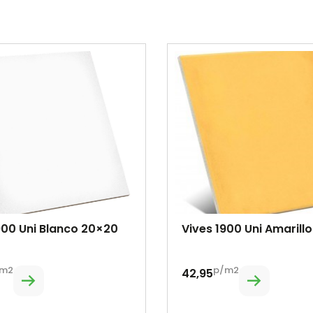
900 Uni Blanco 20×20
Vives 1900 Uni Amarill
m2
p/m2
42,95