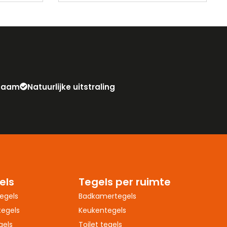
zaam
Natuurlijke uitstraling
els
Tegels per ruimte
egels
Badkamertegels
egels
Keukentegels
gels
Toilet tegels