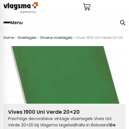
Menu
Home
»
Vloertegels
»
Groene vloertegels
»
Vives 1900 Uni Verde 20×20
e
en
els
gels
imers
E
s badkamer
ls badkamer
onderhoud
 (tot €25)
 bijkeuken
s hal
ap
s keuken
s keuken
 hal
s toilet
Vives 1900 Uni Verde 20×20
 toilet
ls woonkamer
Prachtige decoratieve vintage vloertegels Vives Uni
Verde 20×20 bij Vlagsma tegelwalhalla in Bolsward!
De
egels
egels
digdheden