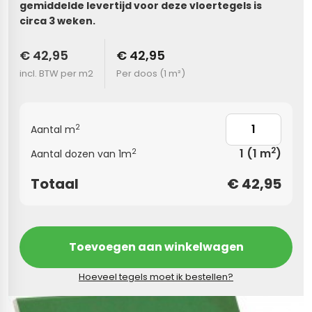
gemiddelde levertijd voor deze vloertegels is
circa 3 weken.
s
€ 42,95
€ 42,95
els
nes (kloostertegels)
incl. BTW per m2
Per doos (
1 m²
)
tegels
Terrazzo tegels
 wandtegels
egels
2
Aantal m
andtegels
 vloertegels
2
1
(1 m
)
2
Aantal dozen van 1m
n wandtegels
egels
Totaal
€
42,95
 wandtegels
loertegels
s
s betonlook
Toevoegen aan winkelwagen
s marmerlook
vloertegels
Hoeveel tegels moet ik bestellen?
r tegels
 tegels