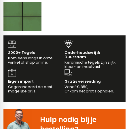
erband (multiformato)
dtegels
vloertegels
m 33 x 33 cm
ndtegels
m
2000+ Tegels
Onderhoudsvrij &
Duurzaam
Kom eens langs in onze
winkel of shop online.
Keramische tegels zijn slijt-,
kleur- en maatvast.
ndtegels
Eigen import
Gratis verzending
Gegarandeerd de best
Vanaf € 850,-
egels
tegels
mogelijke prijs.
Of kom het gratis ophalen.
oertegels
wandtegels
dtegels
Hulp nodig bij je
ndtegels
vloertegels