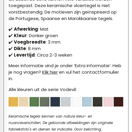
toegepast. Deze keramische vloertegel is niet
vorstbestendig. De motieven zijn geïnspireerd op
de Portugese, Spaanse en Marokkaanse tegels.
✔️
Afwerking
: Mat
✔️
Kleur
: Donker groen
✔️
Voegbreedte
: 3 mm
✔️
Dikte
: 8 mm
✔️
Levertijd
: Circa 2-3 weken
Meer informatie vind je onder ‘Extra informatie’. Heb
je nog vragen?
Klik hier
en vul het contactformulier
in.
Alle kleuren uit de serie Vodevil:
Keramische tegels kennen van nature kleur- en
nuanceverschillen. De getoonde afbeeldingen zijn originele
fabrieksfoto's en dienen ter indicatie. Door belichting,