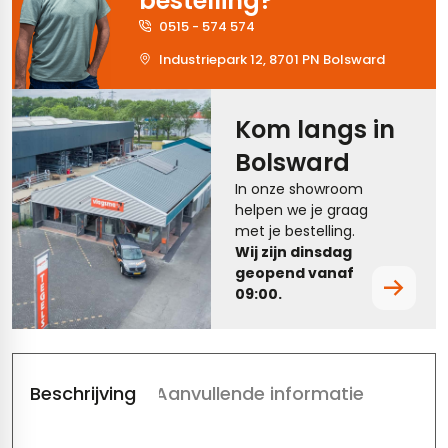
bestelling?
0515 - 574 574
tegels
rtegels
Industriepark 12, 8701 PN Bolsward
tegels
vloertegels
tegels
rtegels
Kom langs in
Bolsward
ndtegels
oertegels
In onze showroom
rtegels
helpen we je graag
met je bestelling.
ertegels
Wij zijn dinsdag
geopend vanaf
09:00.
Beschrijving
Aanvullende informatie