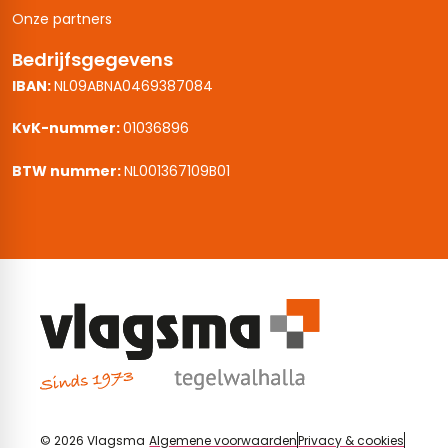
Onze partners
Bedrijfsgegevens
IBAN:
NL09ABNA0469387084
KvK-nummer:
01036896
BTW nummer:
NL001367109B01
© 2026 Vlagsma
Algemene voorwaarden
Privacy & cookies