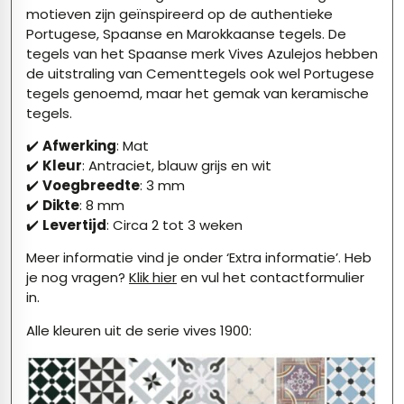
motieven zijn geïnspireerd op de authentieke
Portugese, Spaanse en Marokkaanse tegels. De
tegels van het Spaanse merk Vives Azulejos hebben
de uitstraling van Cementtegels ook wel Portugese
tegels genoemd, maar het gemak van keramische
tegels.
✔️
Afwerking
: Mat
✔️
Kleur
: Antraciet, blauw grijs en wit
✔️
Voegbreedte
: 3 mm
✔️
Dikte
: 8 mm
✔️
Levertijd
: Circa 2 tot 3 weken
Meer informatie vind je onder ‘Extra informatie’. Heb
je nog vragen?
Klik hier
en vul het contactformulier
in.
Alle kleuren uit de serie vives 1900: