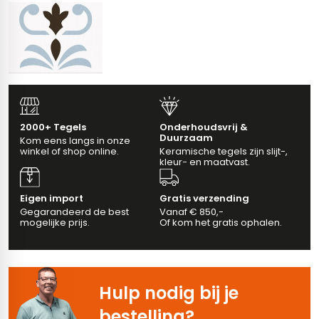
erband (multiformato)
vloertegels
ndtegels
m 33 x 33 cm
m
2000+ Tegels
Onderhoudsvrij &
Duurzaam
Kom eens langs in onze
winkel of shop online.
Keramische tegels zijn slijt-,
kleur- en maatvast.
ndtegels
tegels
Eigen import
Gratis verzending
Gegarandeerd de best
Vanaf € 850,-
egels
wandtegels
mogelijke prijs.
Of kom het gratis ophalen.
oertegels
dtegels
ndtegels
Hulp nodig bij je
bestelling?
tegels
vloertegels