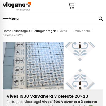
Menu
Home
»
Vloertegels
»
Portugese tegels
»
Vives 1900 Valvanera 3
e
en
els
gels
celeste 20×20
imers
E
s badkamer
ls badkamer
onderhoud
 (tot €25)
 bijkeuken
s hal
ap
s keuken
s keuken
 hal
s toilet
 toilet
ls woonkamer
Vives 1900 Valvanera 3 celeste 20×20
Portugese vloertegel
Vives 1900 Valvanera 3 celeste
egels
egels
digdheden