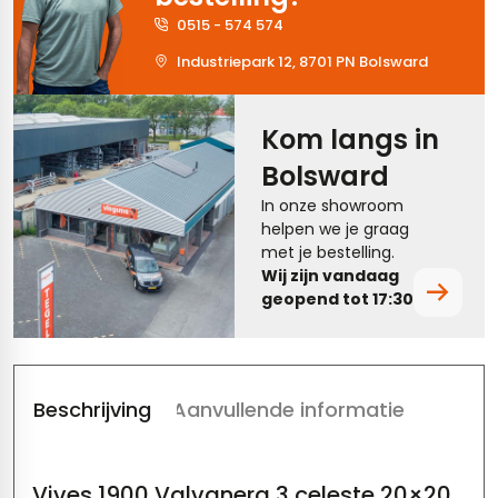
0515 - 574 574
tegels
rtegels
Industriepark 12, 8701 PN Bolsward
tegels
vloertegels
ndtegels
rtegels
Kom langs in
Bolsward
oertegels
In onze showroom
rtegels
helpen we je graag
met je bestelling.
ertegels
Wij zijn vandaag
geopend tot 17:30.
Beschrijving
Aanvullende informatie
Vives 1900 Valvanera 3 celeste 20×20