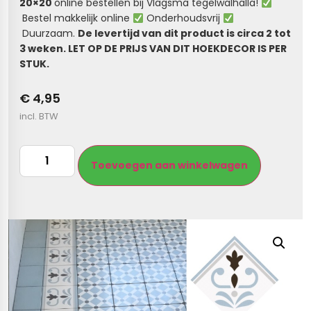
20×20
online bestellen bij Vlagsma tegelwalhalla!
Bestel makkelijk online
Onderhoudsvrij
s
Duurzaam.
De levertijd van dit product is circa 2 tot
3 weken. LET OP DE PRIJS VAN DIT HOEKDECOR IS PER
els
nes (kloostertegels)
STUK.
tegels
Terrazzo tegels
€ 4,95
incl. BTW
 wandtegels
egels
andtegels
 vloertegels
Toevoegen aan winkelwagen
 wandtegels
egels
s betonlook
loertegels
s
s marmerlook
r tegels
vloertegels
gels
 tegels