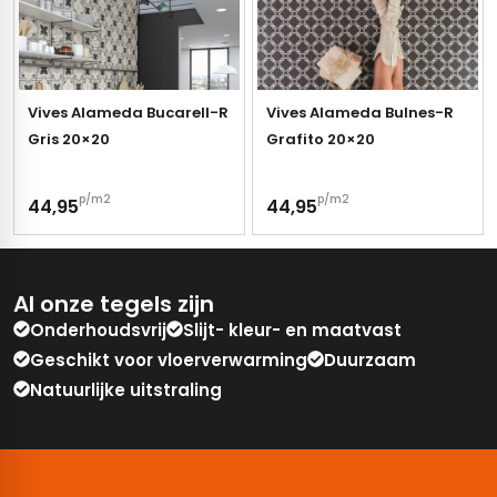
Vives Alameda Bucarell-R
Vives Alameda Bulnes-R
Gris 20×20
Grafito 20×20
p/m2
p/m2
44,95
44,95
Al onze tegels zijn
Onderhoudsvrij
Slijt- kleur- en maatvast
Geschikt voor vloerverwarming
Duurzaam
Natuurlijke uitstraling