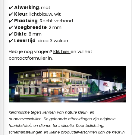
✔️
Afwerking
: mat
✔️
Kleur
: lichtblauw, wit
✔️
Plaatsing
: Recht verband
✔️
Voegbreedte
: 2 mm
✔️
Dikte
: 8 mm
✔️
Levertijd
: circa 3 weken
Heb je nog vragen?
Klik hier
en vul het
contactformulier in.
Keramische tegels kennen van nature kleur- en
nuanceverschillen. De getoonde afbeeldingen zijn originele
fabrieksfoto's en dienen ter indicatie. Door belichting,
scherminstellingen en kleine productieverschillen kan de kleur in