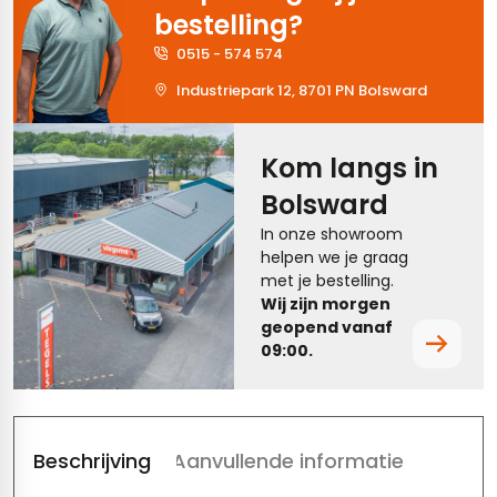
bestelling?
tegels
vloertegels
0515 - 574 574
tegels
rtegels
Industriepark 12, 8701 PN Bolsward
ndtegels
oertegels
Kom langs in
rtegels
Bolsward
ertegels
In onze showroom
helpen we je graag
met je bestelling.
Wij zijn morgen
geopend vanaf
09:00.
Beschrijving
Aanvullende informatie