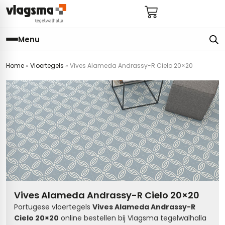
Menu
Home
»
Vloertegels
»
Vives Alameda Andrassy-R Cielo 20×20
e
en
els
gels
imers
E
s badkamer
ls badkamer
onderhoud
 (tot €25)
 bijkeuken
s hal
ap
s keuken
s keuken
 hal
s toilet
Vives Alameda Andrassy-R Cielo 20×20
 toilet
ls woonkamer
Portugese vloertegels
Vives Alameda Andrassy-R
Cielo 20×20
online bestellen bij Vlagsma tegelwalhalla
egels
egels
digdheden