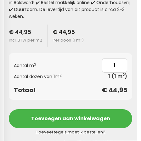
in Bolsward! ✔️ Bestel makkelijk online ✔️ Onderhoudsvrij
✔️ Duurzaam. De levertijd van dit product is circa 2-3
s
weken.
els
nes (kloostertegels)
€ 44,95
€ 44,95
incl. BTW per m2
Per doos (
1 m²
)
tegels
Terrazzo tegels
 wandtegels
egels
2
Aantal m
andtegels
 vloertegels
2
1
(1 m
)
2
Aantal dozen van 1m
 wandtegels
egels
Totaal
€
44,95
s betonlook
loertegels
s
s marmerlook
Toevoegen aan winkelwagen
r tegels
vloertegels
Hoeveel tegels moet ik bestellen?
gels
 tegels