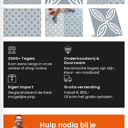
vloertegels
m 33 x 33 cm
ndtegels
m
2000+ Tegels
Onderhoudsvrij &
Duurzaam
Kom eens langs in onze
ndtegels
winkel of shop online.
Keramische tegels zijn slijt-,
kleur- en maatvast.
egels
tegels
oertegels
Eigen import
Gratis verzending
wandtegels
Gegarandeerd de best
Vanaf € 850,-
mogelijke prijs.
Of kom het gratis ophalen.
dtegels
ndtegels
vloertegels
Hulp nodig bij je
tegels
rtegels