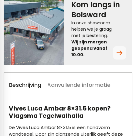
Kom langs in
tegels
rtegels
Bolsward
tegels
vloertegels
In onze showroom
helpen we je graag
tegels
rtegels
met je bestelling.
Wij zijn morgen
ndtegels
oertegels
geopend vanaf
10:00.
rtegels
ertegels
Beschrijving
Aanvullende informatie
Vives Luca Ambar 8×31.5 kopen?
Vlagsma Tegelwalhalla
De Vives Luca Ambar 8×31.5 is een handvorm
wandtegel. Door zijn glanzende uiterlijk geeft deze