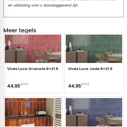
en uitstraling voor u doorslaggevend zijn.
Meer tegels
Vives Luca Granate 8×31.5
Vives Luca Jade 8×31.5
p/m2
p/m2
44,95
44,95