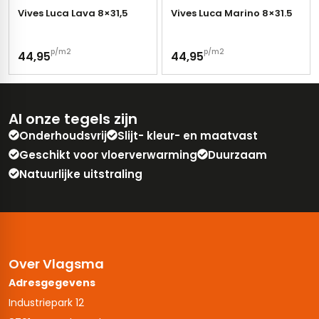
Vives Luca Lava 8×31,5
Vives Luca Marino 8×31.5
p/m2
p/m2
44,95
44,95
Al onze tegels zijn
Onderhoudsvrij
Slijt- kleur- en maatvast
Geschikt voor vloerverwarming
Duurzaam
Natuurlijke uitstraling
Over Vlagsma
Adresgegevens
Industriepark 12