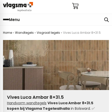
Menu
Home
»
Wandtegels
»
Visgraat tegels
»
Vives Luca Ambar 8×31.5
e
en
els
gels
imers
E
s badkamer
ls badkamer
onderhoud
 (tot €25)
 bijkeuken
s hal
ap
s keuken
s keuken
 hal
s toilet
Vives Luca Ambar 8×31.5
 toilet
ls woonkamer
Handvorm wandtegels
Vives Luca Ambar 8×31.5
kopen
bij
Vlagsma
Tegelwalhalla
in Bolsward.
✅
egels
egels
digdheden