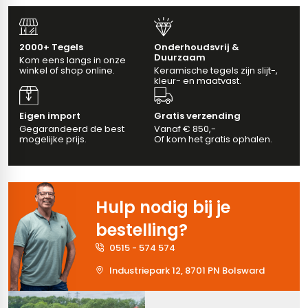
erband (multiformato)
dtegels
vloertegels
2000+ Tegels
Onderhoudsvrij &
Duurzaam
Kom eens langs in onze
winkel of shop online.
Keramische tegels zijn slijt-,
kleur- en maatvast.
m 33 x 33 cm
Eigen import
Gratis verzending
ndtegels
m
Gegarandeerd de best
Vanaf € 850,-
mogelijke prijs.
Of kom het gratis ophalen.
ndtegels
Hulp nodig bij je
egels
tegels
bestelling?
oertegels
wandtegels
0515 - 574 574
Industriepark 12, 8701 PN Bolsward
dtegels
ndtegels
vloertegels