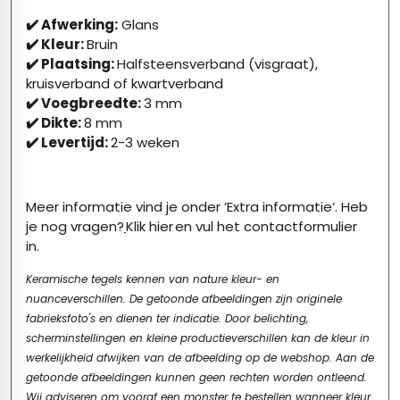
✔️ Afwerking:
Glans
✔️ Kleur:
Bruin
✔️ Plaatsing:
Halfsteensverband (visgraat),
kruisverband of kwartverband
✔️ Voegbreedte:
3 mm
✔️ Dikte:
8 mm
✔️ Levertijd:
2-3 weken
Meer informatie vind je onder ‘Extra informatie’. Heb
je nog vragen?
Klik hier
en vul het contactformulier
in.
Keramische tegels kennen van nature kleur- en
nuanceverschillen. De getoonde afbeeldingen zijn originele
fabrieksfoto's en dienen ter indicatie. Door belichting,
scherminstellingen en kleine productieverschillen kan de kleur in
werkelijkheid afwijken van de afbeelding op de webshop. Aan de
getoonde afbeeldingen kunnen geen rechten worden ontleend.
Wij adviseren om vooraf een monster te bestellen wanneer kleur