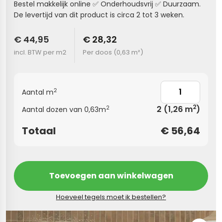
Bestel makkelijk online
✅
Onderhoudsvrij
✅
Duurzaam.
De levertijd van dit product is circa 2 tot 3 weken.
s
€ 44,95
€ 28,32
els
nes (kloostertegels)
incl. BTW per m2
Per doos (
0,63 m²
)
tegels
Terrazzo tegels
 wandtegels
egels
2
Aantal m
andtegels
 vloertegels
2
2
(1,26 m
)
2
Aantal dozen van 0,63m
n wandtegels
egels
Totaal
€
56,64
 wandtegels
loertegels
s
s betonlook
Toevoegen aan winkelwagen
s marmerlook
vloertegels
Hoeveel tegels moet ik bestellen?
r tegels
 tegels