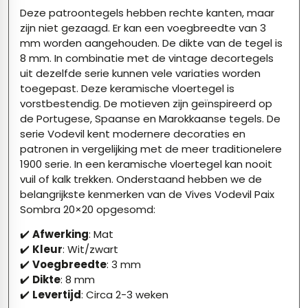
Deze patroontegels hebben rechte kanten, maar
zijn niet gezaagd. Er kan een voegbreedte van 3
mm worden aangehouden. De dikte van de tegel is
8 mm. In combinatie met de vintage decortegels
uit dezelfde serie kunnen vele variaties worden
toegepast. Deze keramische vloertegel is
vorstbestendig. De motieven zijn geïnspireerd op
de Portugese, Spaanse en Marokkaanse tegels. De
serie Vodevil kent modernere decoraties en
patronen in vergelijking met de meer traditionelere
1900 serie. In een keramische
vloertegel
kan nooit
vuil of kalk trekken. Onderstaand hebben we de
belangrijkste kenmerken van de Vives Vodevil Paix
Sombra 20×20 opgesomd:
✔️
Afwerking
: Mat
✔️
Kleur
: Wit/zwart
✔️
Voegbreedte
: 3 mm
✔️
Dikte
: 8 mm
✔️
Levertijd
: Circa 2-3 weken