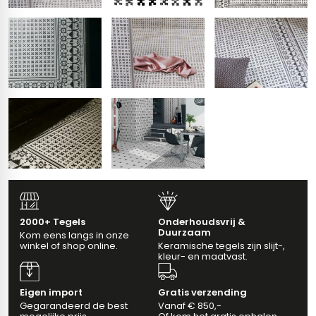
erband (multiformato)
dtegels
vloertegels
m 33 x 33 cm
ndtegels
m
ndtegels
egels
tegels
2000+ Tegels
Onderhoudsvrij &
Duurzaam
Kom eens langs in onze
oertegels
winkel of shop online.
Keramische tegels zijn slijt-,
wandtegels
kleur- en maatvast.
dtegels
Eigen import
Gratis verzending
Gegarandeerd de best
Vanaf € 850,-
ndtegels
vloertegels