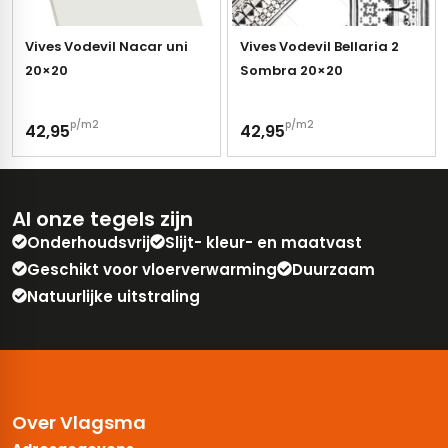
Vives Vodevil Nacar uni
Vives Vodevil Bellaria 2
20×20
Sombra 20×20
p/m2
p/m2
42,95
42,95
Al onze tegels zijn
Onderhoudsvrij
Slijt- kleur- en maatvast
Geschikt voor vloerverwarming
Duurzaam
Natuurlijke uitstraling
Over Vlagsma