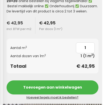
20×20
online bestellen bij Vlagsma tegelwalhalla!
Bestel makkelijk online
Onderhoudsvrij
Duurzaam.
s
De levertijd van dit product is circa 2 tot 3 weken.
els
nes (kloostertegels)
€ 42,95
€ 42,95
incl. BTW per m2
Per doos (
1 m²
)
tegels
Terrazzo tegels
 wandtegels
egels
2
Aantal m
andtegels
 vloertegels
2
1
(1 m
)
2
Aantal dozen van 1m
n wandtegels
egels
Totaal
€
42,95
 wandtegels
loertegels
s
s betonlook
Toevoegen aan winkelwagen
s marmerlook
vloertegels
Hoeveel tegels moet ik bestellen?
r tegels
 tegels