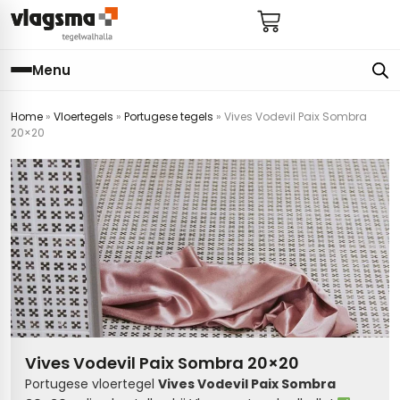
Menu
Home
»
Vloertegels
»
Portugese tegels
»
Vives Vodevil Paix Sombra
e
en
els
gels
20×20
imers
E
s badkamer
ls badkamer
onderhoud
 (tot €25)
 bijkeuken
s hal
ap
s keuken
s keuken
 hal
s toilet
 toilet
ls woonkamer
Vives Vodevil Paix Sombra 20×20
Portugese vloertegel
Vives Vodevil Paix Sombra
egels
egels
digdheden