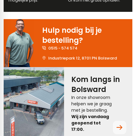
mogelijke prijs.
Of kom het gratis ophalen.
tegels
rtegels
tegels
vloertegels
Hulp nodig bij je
tegels
rtegels
bestelling?
ndtegels
oertegels
0515 - 574 574
Industriepark 12, 8701 PN Bolsward
rtegels
ertegels
Kom langs in
Bolsward
In onze showroom
helpen we je graag
met je bestelling.
Wij zijn vandaag
geopend tot
17:00.