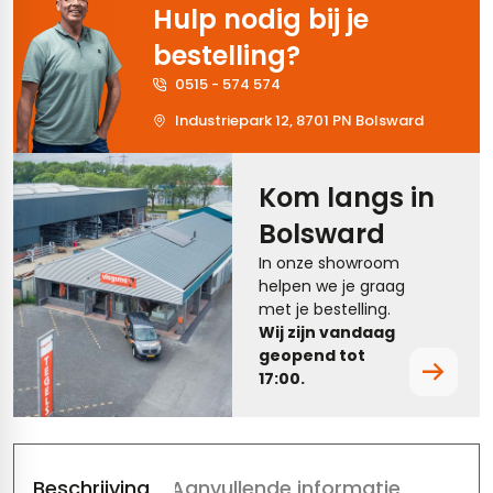
Hulp nodig bij je
tegels
rtegels
bestelling?
tegels
vloertegels
0515 - 574 574
Industriepark 12, 8701 PN Bolsward
tegels
rtegels
ndtegels
oertegels
Kom langs in
rtegels
Bolsward
In onze showroom
ertegels
helpen we je graag
met je bestelling.
Wij zijn vandaag
geopend tot
17:00.
Beschrijving
Aanvullende informatie