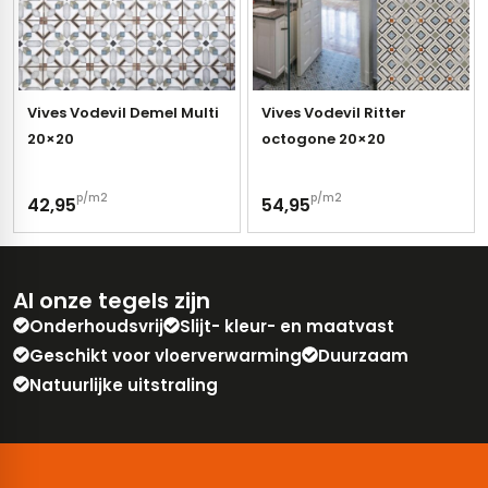
Vives Vodevil Demel Multi
Vives Vodevil Ritter
20×20
octogone 20×20
p/m2
p/m2
42,95
54,95
Al onze tegels zijn
Onderhoudsvrij
Slijt- kleur- en maatvast
Geschikt voor vloerverwarming
Duurzaam
Natuurlijke uitstraling