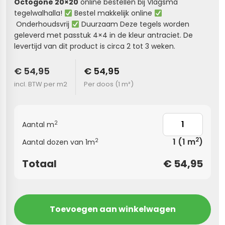
Octogone 20×20
online bestellen bij Vlagsma
tegelwalhalla!
Bestel makkelijk online
s
Onderhoudsvrij
Duurzaam Deze tegels worden
geleverd met passtuk 4×4 in de kleur antraciet. De
els
nes (kloostertegels)
levertijd van dit product is circa 2 tot 3 weken.
tegels
Terrazzo tegels
€ 54,95
€ 54,95
incl. BTW per m2
Per doos (
1 m²
)
 wandtegels
egels
andtegels
 vloertegels
2
Aantal m
n wandtegels
egels
2
1
(1 m
)
2
Aantal dozen van 1m
 wandtegels
loertegels
Totaal
€
54,95
s
s betonlook
s marmerlook
vloertegels
Toevoegen aan winkelwagen
r tegels
 tegels