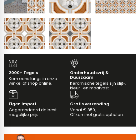
erband (multiformato)
dtegels
vloertegels
m 33 x 33 cm
ndtegels
m
2000+ Tegels
Onderhoudsvrij &
Duurzaam
Kom eens langs in onze
winkel of shop online.
Keramische tegels zijn slijt-,
ndtegels
kleur- en maatvast.
egels
tegels
Eigen import
Gratis verzending
oertegels
Gegarandeerd de best
Vanaf € 850,-
wandtegels
mogelijke prijs.
Of kom het gratis ophalen.
dtegels
ndtegels
vloertegels