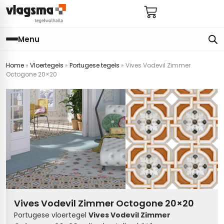
Menu
Home
»
Vloertegels
»
Portugese tegels
»
Vives Vodevil Zimmer
e
en
els
gels
Octogone 20×20
imers
E
s badkamer
ls badkamer
onderhoud
 (tot €25)
 bijkeuken
s hal
ap
s keuken
s keuken
 hal
s toilet
 toilet
ls woonkamer
Vives Vodevil Zimmer Octogone 20×20
Portugese vloertegel
Vives Vodevil Zimmer
egels
egels
digdheden