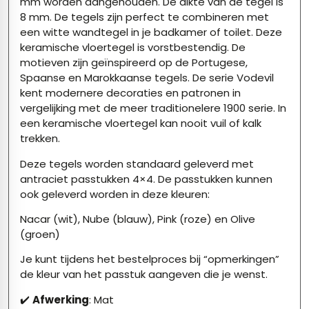
mm worden aangehouden. De dikte van de tegel is
8 mm. De tegels zijn perfect te combineren met
een witte wandtegel in je badkamer of toilet. Deze
keramische vloertegel is vorstbestendig. De
motieven zijn geïnspireerd op de Portugese,
Spaanse en Marokkaanse tegels. De serie Vodevil
kent modernere decoraties en patronen in
vergelijking met de meer traditionelere 1900 serie. In
een keramische vloertegel kan nooit vuil of kalk
trekken.
Deze tegels worden standaard geleverd met
antraciet passtukken 4×4. De passtukken kunnen
ook geleverd worden in deze kleuren:
Nacar (wit), Nube (blauw), Pink (roze) en Olive
(groen)
Je kunt tijdens het bestelproces bij “opmerkingen”
de kleur van het passtuk aangeven die je wenst.
✔️
Afwerking
: Mat