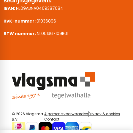
Bedrijfsgegevens
IBAN:
NL09ABNA0469387084
KvK-nummer:
01036896
BTW nummer:
NL001367109B01
© 2026 Vlagsma
Algemene voorwaarden
Privacy & cookies
B.V.
Contact