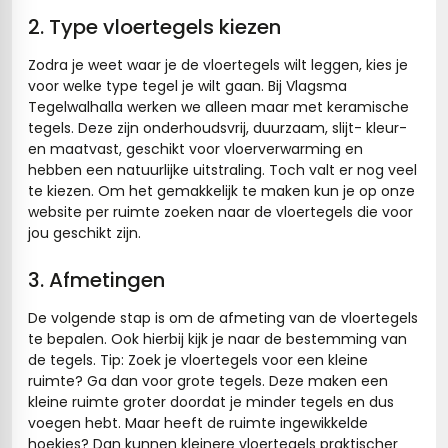
2. Type vloertegels kiezen
tegels
vloertegels
Zodra je weet waar je de vloertegels wilt leggen, kies je
tegels
rtegels
voor welke type tegel je wilt gaan. Bij Vlagsma
Tegelwalhalla werken we alleen maar met keramische
ndtegels
oertegels
tegels. Deze zijn onderhoudsvrij, duurzaam, slijt- kleur-
en maatvast, geschikt voor vloerverwarming en
rtegels
hebben een natuurlijke uitstraling. Toch valt er nog veel
te kiezen. Om het gemakkelijk te maken kun je op onze
ertegels
website per ruimte zoeken naar de vloertegels die voor
jou geschikt zijn.
3. Afmetingen
De volgende stap is om de afmeting van de vloertegels
te bepalen. Ook hierbij kijk je naar de bestemming van
de tegels. Tip: Zoek je vloertegels voor een kleine
ruimte? Ga dan voor grote tegels. Deze maken een
kleine ruimte groter doordat je minder tegels en dus
voegen hebt. Maar heeft de ruimte ingewikkelde
hoekjes? Dan kunnen kleinere vloertegels praktischer