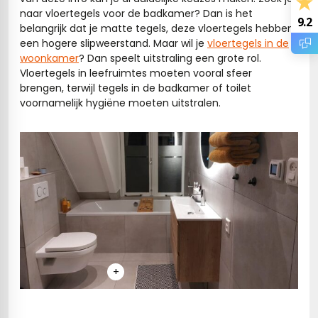
vloertegels
naar vloertegels voor de badkamer? Dan is het
9.2
belangrijk dat je matte tegels, deze vloertegels hebben
een hogere slipweerstand. Maar wil je
vloertegels in de
woonkamer
? Dan speelt uitstraling een grote rol.
m 33 x 33 cm
Vloertegels in leefruimtes moeten vooral sfeer
brengen, terwijl tegels in de badkamer of toilet
ndtegels
m
voornamelijk hygiëne moeten uitstralen.
ndtegels
egels
tegels
oertegels
wandtegels
dtegels
+
ndtegels
vloertegels
tegels
rtegels