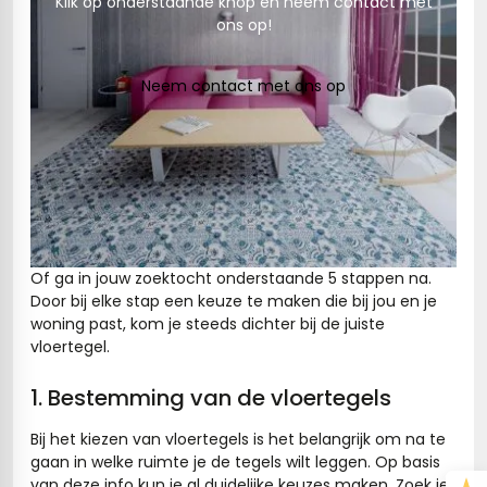
Klik op onderstaande knop en neem contact met
tegels
s betonlook
ons op!
ls marmerlook
Neem contact met ons op
r tegels
andtegels
egels
ge wandtegels
 tegels
 Visschub wandtegels
wandtegels
Of ga in jouw zoektocht onderstaande 5 stappen na.
Door bij elke stap een keuze te maken die bij jou en je
andtegels
loertegels
woning past, kom je steeds dichter bij de juiste
vloertegel.
ls
loertegels
1. Bestemming van de vloertegels
ige vloertegels
Bij het kiezen van vloertegels is het belangrijk om na te
erband (multiformato)
dtegels
gaan in welke ruimte je de tegels wilt leggen. Op basis
van deze info kun je al duidelijke keuzes maken. Zoek je