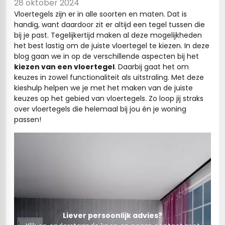
28 oktober 2024
Vloertegels zijn er in alle soorten en maten. Dat is
s
handig, want daardoor zit er altijd een tegel tussen die
bij je past. Tegelijkertijd maken al deze mogelijkheden
els
nes (kloostertegels)
het best lastig om de juiste vloertegel te kiezen. In deze
blog gaan we in op de verschillende aspecten bij het
tegels
Terrazzo tegels
kiezen van een vloertegel
. Daarbij gaat het om
keuzes in zowel functionaliteit als uitstraling. Met deze
 wandtegels
egels
kieshulp helpen we je met het maken van de juiste
keuzes op het gebied van vloertegels. Zo loop jij straks
andtegels
 vloertegels
over vloertegels die helemaal bij jou én je woning
passen!
 wandtegels
egels
s betonlook
loertegels
s
s marmerlook
r tegels
vloertegels
gels
 tegels
Liever persoonlijk advies?